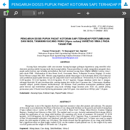
PENGARUH DOSIS PUPUK PADAT KOTORAN SAPI TERHADAP PERTUMBUHAN DAN HASIL TANAMAN KACANG HIJAU (Vigna radiata) VARIETAS VIMA-1 PADA TANAH PMK