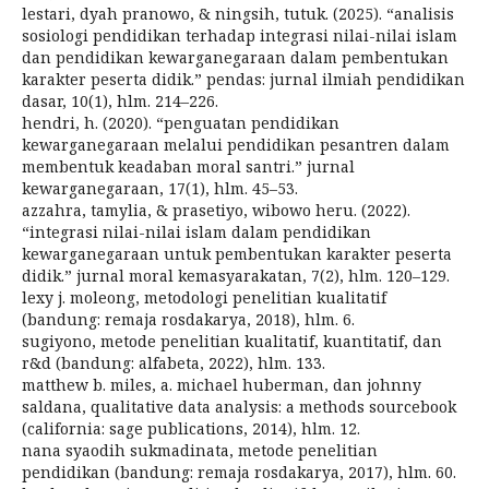
lestari, dyah pranowo, & ningsih, tutuk. (2025). “analisis
sosiologi pendidikan terhadap integrasi nilai-nilai islam
dan pendidikan kewarganegaraan dalam pembentukan
karakter peserta didik.” pendas: jurnal ilmiah pendidikan
dasar, 10(1), hlm. 214–226.
hendri, h. (2020). “penguatan pendidikan
kewarganegaraan melalui pendidikan pesantren dalam
membentuk keadaban moral santri.” jurnal
kewarganegaraan, 17(1), hlm. 45–53.
azzahra, tamylia, & prasetiyo, wibowo heru. (2022).
“integrasi nilai-nilai islam dalam pendidikan
kewarganegaraan untuk pembentukan karakter peserta
didik.” jurnal moral kemasyarakatan, 7(2), hlm. 120–129.
lexy j. moleong, metodologi penelitian kualitatif
(bandung: remaja rosdakarya, 2018), hlm. 6.
sugiyono, metode penelitian kualitatif, kuantitatif, dan
r&d (bandung: alfabeta, 2022), hlm. 133.
matthew b. miles, a. michael huberman, dan johnny
saldana, qualitative data analysis: a methods sourcebook
(california: sage publications, 2014), hlm. 12.
nana syaodih sukmadinata, metode penelitian
pendidikan (bandung: remaja rosdakarya, 2017), hlm. 60.