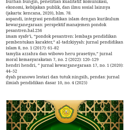
burhan bungin, penelitian kualitatif: komunikasi,
ekonomi, kebijakan publik, dan ilmu sosial lainnya
(jakarta: kencana, 2020), hlm. 78.
aspandi, integrasi pendidikan islam dengan kurikulum
kewarganegaraan: perspektif manajemen pondok
pesantren.hal.236
imam syafe’i, “pondok pesantren: lembaga pendidikan
pembentukan karakter,” al-tadzkiyyah: jurnal pendidikan
islam 8, no. 1 (2017): 61–82
tamylia azzahra dan wibowo heru prasetiyo,” jurnal
moral kemasyarakatan 7, no. 2 (2022): 120–129
hendri hendri, ” jurnal kewarganegaraan 17, no. 1 (2020):
44–52
dyah pranowo lestari dan tutuk ningsih, pendas: jurnal
ilmiah pendidikan dasar 10, no. 4 (2025)