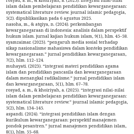
rosyad, a. m., & khoiriyah, a. (2025). integrasi nilai-nilai
islam dalam pembelajaran pendidikan kewarganegaraan:
systematical literature review. journal islamic pedagogia,
5(2). dipublikasikan pada 6 agustus 2025.
nasoha, m., & atqiya, n. (2024). perkembangan
kewarganegaraan di indonesia: analisis dalam perspektif
hukum islam. jurnal kajian hukum islam, 9(1), hlm. 45–58.
syamzaimar. (2023). “pengaruh media sosial terhadap
sikap nasionalisme mahasiswa dalam konteks pendidikan
kewarganegaraan.” jurnal pendidikan kewarganegaraan,
7(2), hlm. 112–124.
muhayati. (2023). “integrasi materi pendidikan agama
islam dan pendidikan pancasila dan kewarganegaraan
dalam menangkal radikalisme.” jurnal pendidikan islam
dan kewarganegaraan, 5(1), hlm. 67–78.
rosyad, a. m., & khoiriyah, a. (2025). “integrasi nilai-nilai
islam dalam pembelajaran pendidikan kewarganegaraan:
systematical literature review.” journal islamic pedagogia,
5(2), hlm. 134–145.
aspandi. (2024). “integrasi pendidikan islam dengan
kurikulum kewarganegaraan: perspektif manajemen
pondok pesantren.” jurnal manajemen pendidikan islam,
8(1), hlm. 55–68.