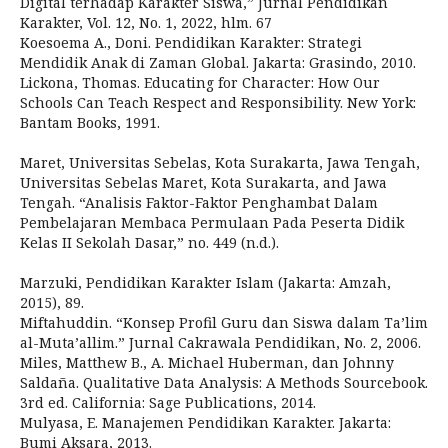
Digital terhadap Karakter Siswa,” Jurnal Pendidikan
Karakter, Vol. 12, No. 1, 2022, hlm. 67
Koesoema A., Doni. Pendidikan Karakter: Strategi
Mendidik Anak di Zaman Global. Jakarta: Grasindo, 2010.
Lickona, Thomas. Educating for Character: How Our
Schools Can Teach Respect and Responsibility. New York:
Bantam Books, 1991.
Maret, Universitas Sebelas, Kota Surakarta, Jawa Tengah,
Universitas Sebelas Maret, Kota Surakarta, and Jawa
Tengah. “Analisis Faktor-Faktor Penghambat Dalam
Pembelajaran Membaca Permulaan Pada Peserta Didik
Kelas II Sekolah Dasar,” no. 449 (n.d.).
Marzuki, Pendidikan Karakter Islam (Jakarta: Amzah,
2015), 89.
Miftahuddin. “Konsep Profil Guru dan Siswa dalam Ta’lim
al-Muta’allim.” Jurnal Cakrawala Pendidikan, No. 2, 2006.
Miles, Matthew B., A. Michael Huberman, dan Johnny
Saldaña. Qualitative Data Analysis: A Methods Sourcebook.
3rd ed. California: Sage Publications, 2014.
Mulyasa, E. Manajemen Pendidikan Karakter. Jakarta:
Bumi Aksara, 2013.