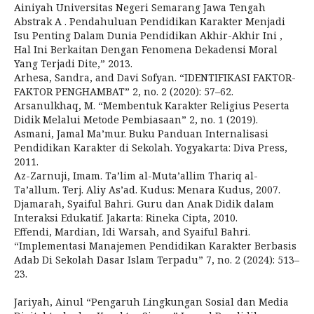
Ainiyah Universitas Negeri Semarang Jawa Tengah
Abstrak A . Pendahuluan Pendidikan Karakter Menjadi
Isu Penting Dalam Dunia Pendidikan Akhir-Akhir Ini ,
Hal Ini Berkaitan Dengan Fenomena Dekadensi Moral
Yang Terjadi Dite,” 2013.
Arhesa, Sandra, and Davi Sofyan. “IDENTIFIKASI FAKTOR-
FAKTOR PENGHAMBAT” 2, no. 2 (2020): 57–62.
Arsanulkhaq, M. “Membentuk Karakter Religius Peserta
Didik Melalui Metode Pembiasaan” 2, no. 1 (2019).
Asmani, Jamal Ma’mur. Buku Panduan Internalisasi
Pendidikan Karakter di Sekolah. Yogyakarta: Diva Press,
2011.
Az-Zarnuji, Imam. Ta’lim al-Muta’allim Thariq al-
Ta’allum. Terj. Aliy As’ad. Kudus: Menara Kudus, 2007.
Djamarah, Syaiful Bahri. Guru dan Anak Didik dalam
Interaksi Edukatif. Jakarta: Rineka Cipta, 2010.
Effendi, Mardian, Idi Warsah, and Syaiful Bahri.
“Implementasi Manajemen Pendidikan Karakter Berbasis
Adab Di Sekolah Dasar Islam Terpadu” 7, no. 2 (2024): 513–
23.
Jariyah, Ainul “Pengaruh Lingkungan Sosial dan Media