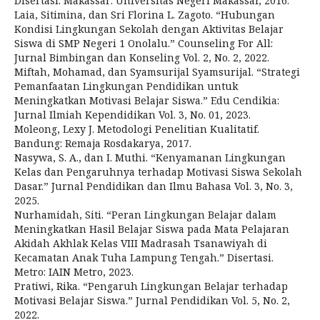
Disertasi. Makassar: Universitas Negeri Makassar, 2016.
Laia, Sitimina, dan Sri Florina L. Zagoto. “Hubungan
Kondisi Lingkungan Sekolah dengan Aktivitas Belajar
Siswa di SMP Negeri 1 Onolalu.” Counseling For All:
Jurnal Bimbingan dan Konseling Vol. 2, No. 2, 2022.
Miftah, Mohamad, dan Syamsurijal Syamsurijal. “Strategi
Pemanfaatan Lingkungan Pendidikan untuk
Meningkatkan Motivasi Belajar Siswa.” Edu Cendikia:
Jurnal Ilmiah Kependidikan Vol. 3, No. 01, 2023.
Moleong, Lexy J. Metodologi Penelitian Kualitatif.
Bandung: Remaja Rosdakarya, 2017.
Nasywa, S. A., dan I. Muthi. “Kenyamanan Lingkungan
Kelas dan Pengaruhnya terhadap Motivasi Siswa Sekolah
Dasar.” Jurnal Pendidikan dan Ilmu Bahasa Vol. 3, No. 3,
2025.
Nurhamidah, Siti. “Peran Lingkungan Belajar dalam
Meningkatkan Hasil Belajar Siswa pada Mata Pelajaran
Akidah Akhlak Kelas VIII Madrasah Tsanawiyah di
Kecamatan Anak Tuha Lampung Tengah.” Disertasi.
Metro: IAIN Metro, 2023.
Pratiwi, Rika. “Pengaruh Lingkungan Belajar terhadap
Motivasi Belajar Siswa.” Jurnal Pendidikan Vol. 5, No. 2,
2022.