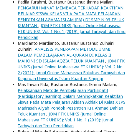
Padila Turahmi, Bustanur Bustanur, Ikrima Mailani,
PENGARUH MINAT MEMBACA TERHADAP KEAKTIFAN
BELAJAR SISWA KELAS VII A PADA MATA PELAJARAN
PENDIDIKAN AGAMA ISLAM (PAI) DI SMP N 03 TELUK
KUANTAN
,
JOM FTK UNIKS (Jurnal Online Mahasiswa
FTK UNIKS): Vol. 1 No. 1 (2019): Jurnal Tarbiyah dan Ilmu
Pendidikan
Mardianto Mardianto, Bustanur Bustanur, Zulhaini
Zulhaini,
ANALISIS PENERAPAN METODE UMMI
DALAM PEMBELAJARAN AL-QUR’AN DI KELAS II
MAHONI SD ISLAM AQZIA TELUK KUANTAN
,
JOM FTK
UNIKS (Jurnal Online Mahasiswa FTK UNIKS): Vol. 2 No.
2 (2021): Jurnal Online Mahasiswa Fakultas Tarbiyah dan
Keguruan Universitas Islam Kuantan Singingi
Mas Ihwan Rida, Bustanur Bustanur, Ikrima Mailani,
Pelaksanaan Metode Pembelajaran Partisipatif
(Partisipatory learning) Dalam Meningkatkan Keaktifan
Siswa Pada Mata Pelajaran Akidah Akhlak Di Kelas X IPS
Madrasah Aliyah Pondok Pesantren KH. Ahmad Dahlan
Teluk Kuantan
,
JOM FTK UNIKS (Jurnal Online
Mahasiswa FTK UNIKS): Vol. 1 No. 1 (2019): Jurnal
Tarbiyah dan Ilmu Pendidikan
Rohmad Wandy Satriawan, Andrizal Andrizal, Ikrima