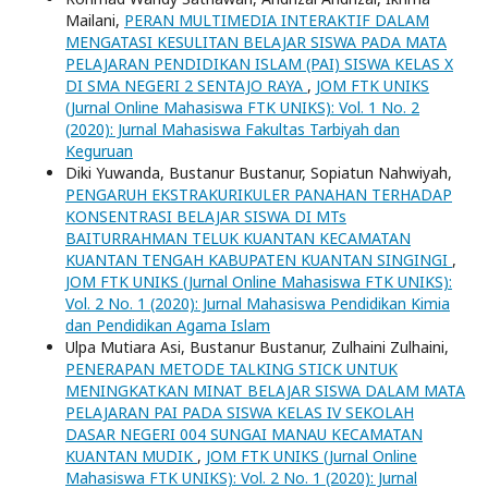
Mailani,
PERAN MULTIMEDIA INTERAKTIF DALAM
MENGATASI KESULITAN BELAJAR SISWA PADA MATA
PELAJARAN PENDIDIKAN ISLAM (PAI) SISWA KELAS X
DI SMA NEGERI 2 SENTAJO RAYA
,
JOM FTK UNIKS
(Jurnal Online Mahasiswa FTK UNIKS): Vol. 1 No. 2
(2020): Jurnal Mahasiswa Fakultas Tarbiyah dan
Keguruan
Diki Yuwanda, Bustanur Bustanur, Sopiatun Nahwiyah,
PENGARUH EKSTRAKURIKULER PANAHAN TERHADAP
KONSENTRASI BELAJAR SISWA DI MTs
BAITURRAHMAN TELUK KUANTAN KECAMATAN
KUANTAN TENGAH KABUPATEN KUANTAN SINGINGI
,
JOM FTK UNIKS (Jurnal Online Mahasiswa FTK UNIKS):
Vol. 2 No. 1 (2020): Jurnal Mahasiswa Pendidikan Kimia
dan Pendidikan Agama Islam
Ulpa Mutiara Asi, Bustanur Bustanur, Zulhaini Zulhaini,
PENERAPAN METODE TALKING STICK UNTUK
MENINGKATKAN MINAT BELAJAR SISWA DALAM MATA
PELAJARAN PAI PADA SISWA KELAS IV SEKOLAH
DASAR NEGERI 004 SUNGAI MANAU KECAMATAN
KUANTAN MUDIK
,
JOM FTK UNIKS (Jurnal Online
Mahasiswa FTK UNIKS): Vol. 2 No. 1 (2020): Jurnal