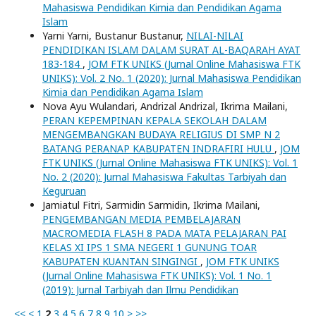
Mahasiswa Pendidikan Kimia dan Pendidikan Agama
Islam
Yarni Yarni, Bustanur Bustanur,
NILAI-NILAI
PENDIDIKAN ISLAM DALAM SURAT AL-BAQARAH AYAT
183-184
,
JOM FTK UNIKS (Jurnal Online Mahasiswa FTK
UNIKS): Vol. 2 No. 1 (2020): Jurnal Mahasiswa Pendidikan
Kimia dan Pendidikan Agama Islam
Nova Ayu Wulandari, Andrizal Andrizal, Ikrima Mailani,
PERAN KEPEMPINAN KEPALA SEKOLAH DALAM
MENGEMBANGKAN BUDAYA RELIGIUS DI SMP N 2
BATANG PERANAP KABUPATEN INDRAFIRI HULU
,
JOM
FTK UNIKS (Jurnal Online Mahasiswa FTK UNIKS): Vol. 1
No. 2 (2020): Jurnal Mahasiswa Fakultas Tarbiyah dan
Keguruan
Jamiatul Fitri, Sarmidin Sarmidin, Ikrima Mailani,
PENGEMBANGAN MEDIA PEMBELAJARAN
MACROMEDIA FLASH 8 PADA MATA PELAJARAN PAI
KELAS XI IPS 1 SMA NEGERI 1 GUNUNG TOAR
KABUPATEN KUANTAN SINGINGI
,
JOM FTK UNIKS
(Jurnal Online Mahasiswa FTK UNIKS): Vol. 1 No. 1
(2019): Jurnal Tarbiyah dan Ilmu Pendidikan
<<
<
1
2
3
4
5
6
7
8
9
10
>
>>