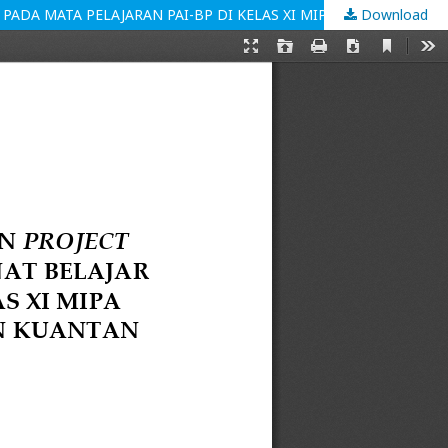
Download
PENGARUH PENERAPAN MODEL PEMBELAJARAN PROJECT BASED LEARNING TERHADAP PENINGKATAN MINAT BELAJAR SISWA PADA MATA PELAJARAN PAI-BP DI KELAS XI MIPA 2SMAN 1 BENAI KECAMATAN BENAI KABUPATEN KUANTAN SINGINGI