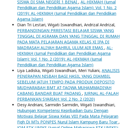
SISWA DI SMA NEGERI 1 BENAI
,
AL-HIKMAH (Jurnal
Pendidikan dan Pendidikan Agama Islam): Vol. 1 No. 2
(2019): AL-HIKMAH (Jurnal Pendidikan dan Pendidikan
Agama Islam)
Dian Tri Lestari, Wigati Iswandhiari, Andrizal Andrizal,
PERBANDINGAN PRRESTASI BELAJAR SISWA YANG
TINGGAL DI ASRAMA DAN YANG TINGGAL DI RUMAH
PADA MATA PELAJARAN AGAMA KELAS XI IPA DI
MADRASAH ALIYAH BAHRUL ULUM AIR EMAS
,
AL-
HIKMAH (Jurnal Pendidikan dan Pendidikan Agama
Islam): Vol. 1 No. 2 (2019): AL-HIKMAH (Jurnal
Pendidikan dan Pendidikan Agama Islam)
Liya Ladiska, Wigati Iswandhiari, Meri Yuliani,
ANALISIS
PENERAPAN NISBAH BAGI HASIL YANG DIAMBIL
SEBELUM JATUH TEMPO PADA PRODUK DEPOSITO
MUDHARABAH BMT AT-TAQWA MUHAMMADIYAH
CABANG BANDAR BUAT PADANG
,
JURNAL AL-FALAH
PERBANKAN SYARIAH: Vol. 2 No. 2 (2020)
Desy Andriani, Sarmidin Sarmidin, Wigati Iswandhiari,
Hubungan Kompetensi Kepribadian Guru Dengan
Motivasi Belajar Siswa Kelas VIII Pada Mata Pelajaran
Fiqh Di MTs PONPES Nurul Islam Kampung Baru Toar
,
JOM FTK UNIKS (Jurnal Online Mahasiswa FTK UNIKS):