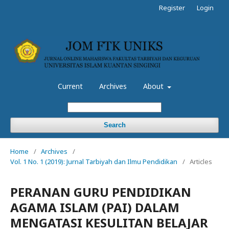
Register
Login
Current
Archives
About
Search
Home
/
Archives
/
Vol. 1 No. 1 (2019): Jurnal Tarbiyah dan Ilmu Pendidikan
/
Articles
PERANAN GURU PENDIDIKAN
AGAMA ISLAM (PAI) DALAM
MENGATASI KESULITAN BELAJAR