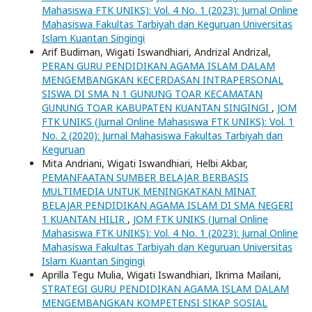
Mahasiswa FTK UNIKS): Vol. 4 No. 1 (2023): Jurnal Online
Mahasiswa Fakultas Tarbiyah dan Keguruan Universitas
Islam Kuantan Singingi
Arif Budiman, Wigati Iswandhiari, Andrizal Andrizal,
PERAN GURU PENDIDIKAN AGAMA ISLAM DALAM
MENGEMBANGKAN KECERDASAN INTRAPERSONAL
SISWA DI SMA N 1 GUNUNG TOAR KECAMATAN
GUNUNG TOAR KABUPATEN KUANTAN SINGINGI
,
JOM
FTK UNIKS (Jurnal Online Mahasiswa FTK UNIKS): Vol. 1
No. 2 (2020): Jurnal Mahasiswa Fakultas Tarbiyah dan
Keguruan
Mita Andriani, Wigati Iswandhiari, Helbi Akbar,
PEMANFAATAN SUMBER BELAJAR BERBASIS
MULTIMEDIA UNTUK MENINGKATKAN MINAT
BELAJAR PENDIDIKAN AGAMA ISLAM DI SMA NEGERI
1 KUANTAN HILIR
,
JOM FTK UNIKS (Jurnal Online
Mahasiswa FTK UNIKS): Vol. 4 No. 1 (2023): Jurnal Online
Mahasiswa Fakultas Tarbiyah dan Keguruan Universitas
Islam Kuantan Singingi
Aprilla Tegu Mulia, Wigati Iswandhiari, Ikrima Mailani,
STRATEGI GURU PENDIDIKAN AGAMA ISLAM DALAM
MENGEMBANGKAN KOMPETENSI SIKAP SOSIAL