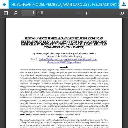
HUBUNGAN MODEL PEMBELAJARAN CAROUSEL FEEDBACK DENGAN KETERAMPILAN KERJA SAMA SISWA(STUDI PADA MATA PELAJARAN PAI-BP KELAS IV SD NEGERI 013 PINTU GOBANG KARI KEC. KUANTAN TENGAHKAB. KUANTAN SINGINGI )