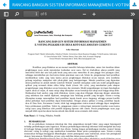
RANCANG BANGUN SISTEM INFORMASI MANAJEMEN E-VOTING PILKADES DI DESA KOTO KECAMATAN CERENTI