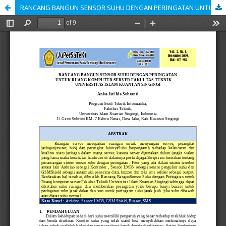
RANCANG BANGUN SENSOR SUHU DENGAN PERINGATAN UNTUK RUANG KOMPUTER SERVER FAKULTAS TEKNIK UNIVERSITAS ISLAM KUANTAN SINGINGI