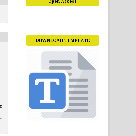
Open Access
DOWNLOAD TEMPLATE
.
ag