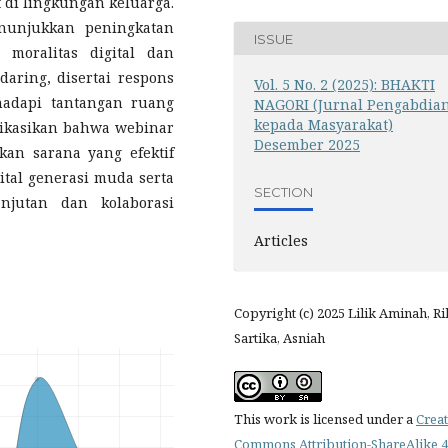
di lingkungan keluarga.
nunjukkan peningkatan
ISSUE
moralitas digital dan
daring, disertai respons
Vol. 5 No. 2 (2025): BHAKTI
hadapi tantangan ruang
NAGORI (Jurnal Pengabdia
kepada Masyarakat)
ndikasikan bahwa webinar
Desember 2025
kan sarana yang efektif
tal generasi muda serta
SECTION
njutan dan kolaborasi
Articles
Copyright (c) 2025 Lilik Aminah, Ri
Sartika, Asniah
This work is licensed under a
Creat
Commons Attribution-ShareAlike 4