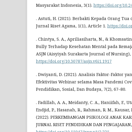
Masyarakat Indonesia, 3(1).
https://doi.org/10.
. Astuti, H. (2021). Berbakti Kepada Orang Tu
Jurnal Riset Agama, 1(1), Article 1.
https://doi.
. Chintya, S. A., Apriliasiharta, N., & Khomsati
Bully Terhadap Kesehatan Mental pada Remaja:
ASJN (Aisyiyah Surakarta Journal of Nursing), 6
https://doi.org/10.30787/asjn.v6i1.1917
. Dwiyanti, D. (2021). Analisis Faktor-Faktor 
Efektivitas Webinar selama Masa Pandemi Covi
Pendidikan, Sosial, Dan Budaya, 7(2), 67–80.
. Fadillah, A. A., Meidanty, C. A., Haniifah, F., U
Endjid, P., Hasanah, R., Rahman, R. M., Kausar, R
(2022). PERKEMBANGAN PSIKOLOGI ANAK KA
JURNAL RISET PENDIDIKAN DAN PENGAJARAN, 1
https://doi.org/10.55047/jrpp.v1i2.225