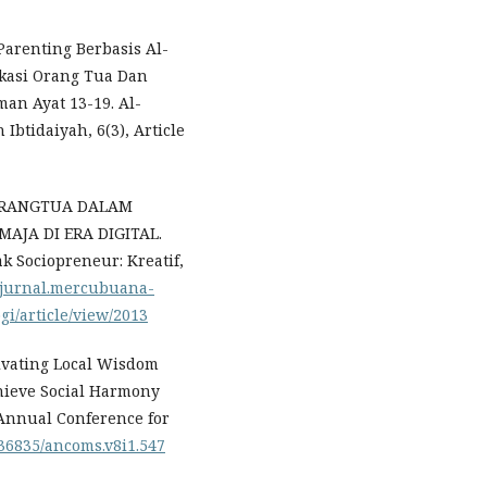
 Parenting Berbasis Al-
ikasi Orang Tua Dan
an Ayat 13-19. Al-
btidaiyah, 6(3), Article
AN ORANGTUA DALAM
JA DI ERA DIGITAL.
 Sociopreneur: Kreatif,
/ejurnal.mercubuana-
i/article/view/2013
ctivating Local Wisdom
chieve Social Harmony
Annual Conference for
0.36835/ancoms.v8i1.547