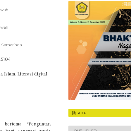
a’wah
a'wah
is Samarinda
2.5104
 Islam, Literasi digital,
PDF
t bertema “Penguatan
PUBLISHED