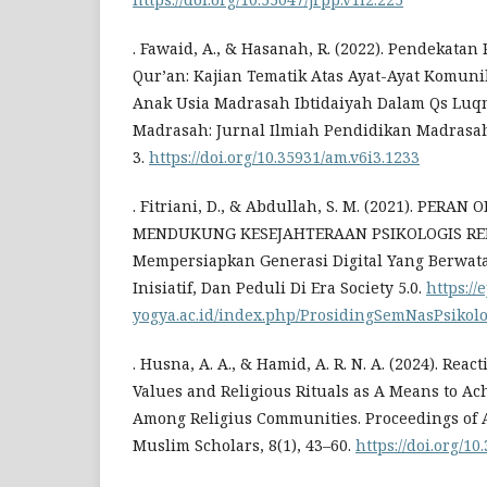
. Fawaid, A., & Hasanah, R. (2022). Pendekatan
Qur’an: Kajian Tematik Atas Ayat-Ayat Komun
Anak Usia Madrasah Ibtidaiyah Dalam Qs Luqm
Madrasah: Jurnal Ilmiah Pendidikan Madrasah I
3.
https://doi.org/10.35931/am.v6i3.1233
. Fitriani, D., & Abdullah, S. M. (2021). PER
MENDUKUNG KESEJAHTERAAN PSIKOLOGIS REMA
Mempersiapkan Generasi Digital Yang Berwatak
Inisiatif, Dan Peduli Di Era Society 5.0.
https:/
yogya.ac.id/index.php/ProsidingSemNasPsikolog
. Husna, A. A., & Hamid, A. R. N. A. (2024). Rea
Values and Religious Rituals as A Means to A
Among Religius Communities. Proceedings of 
Muslim Scholars, 8(1), 43–60.
https://doi.org/1