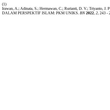
(1)
Irawan, A.; Adinata, S.; Hermawan, C.; Rurianti, D. V.; 
DALAM PERSPEKTIF ISLAM: PKM UNIKS.
BN
2022
,
2
, 243 - 