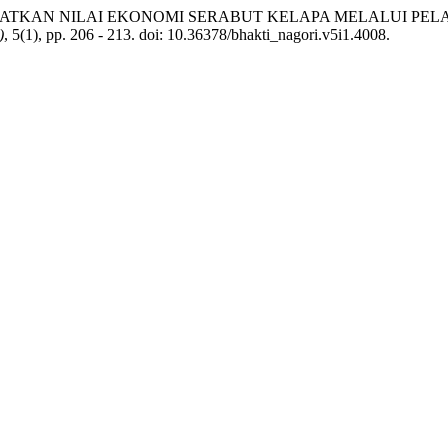
2025) “MENINGKATKAN NILAI EKONOMI SERABUT KELAPA MEL
)
, 5(1), pp. 206 - 213. doi: 10.36378/bhakti_nagori.v5i1.4008.