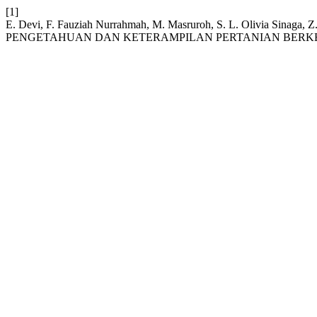
[1]
E. Devi, F. Fauziah Nurrahmah, M. Masruroh, S. L. Olivia S
PENGETAHUAN DAN KETERAMPILAN PERTANIAN BERK