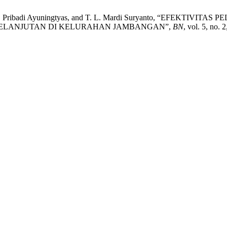
inaga, Z. Pribadi Ayuningtyas, and T. L. Mardi Suryanto, “E
ELANJUTAN DI KELURAHAN JAMBANGAN”,
BN
, vol. 5, no. 