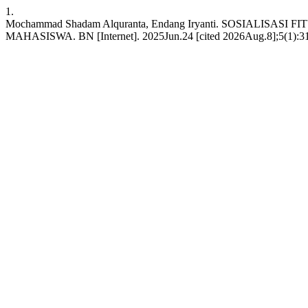
1.
Mochammad Shadam Alquranta, Endang Iryanti. SOSIAL
MAHASISWA. BN [Internet]. 2025Jun.24 [cited 2026Aug.8];5(1):312 -3