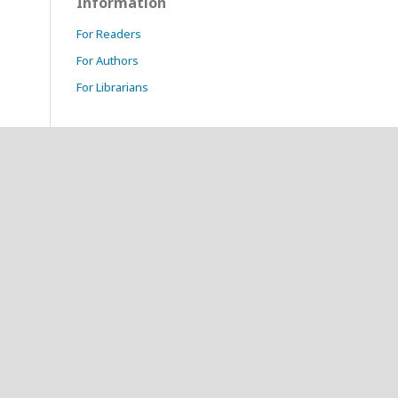
Information
For Readers
For Authors
For Librarians