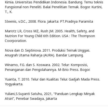
Kimia. Universitas Pendidikan Indonesia. Bandung. Temu teknis
Fungsional non Peneliti. Balai Penelitian Ternak. Bogor. Kurtini,
T., K.
Steenis, v.D.C., 2008. Flora. Jakarta: PT.Pradnya Paramita
Marotz LR, Cross MZ, Rush JM. 2005. Health, Safety, and
Nutrion For Young Child 6th Edition. USA : The Thompson
Coorporation.
Nova dan D. Septinova. 2011. Produksi Ternak Unggas.
Anugrah Utama Raharja (AURA). Bandar Lampung.
Winarno, F.G. dan S. Koswara. 2002. Telur: Komposisi,
Penanganan dan Pengolahannya. M-Brio Press. Bogor.
Yuanta, T. 2010. Telur dan Kualitas Telur. Gadjah Mada Press.
Yogyakarta.
Yuliani,S.Suyanti Satuhu, 2021, “Panduan Lengkap Minyak
Atsiri”, Penebar Swadaya, Jakarta