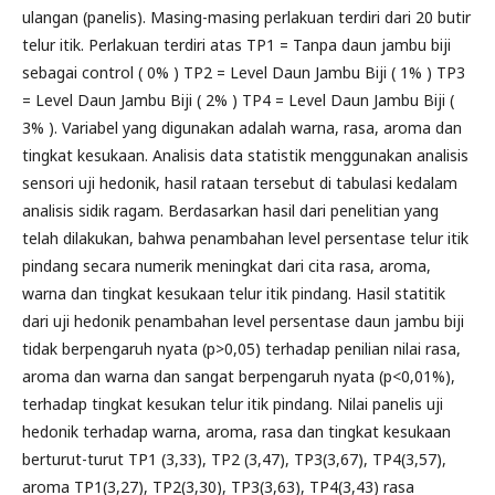
ulangan (panelis). Masing-masing perlakuan terdiri dari 20 butir
telur itik. Perlakuan terdiri atas TP1 = Tanpa daun jambu biji
sebagai control ( 0% ) TP2 = Level Daun Jambu Biji ( 1% ) TP3
= Level Daun Jambu Biji ( 2% ) TP4 = Level Daun Jambu Biji (
3% ). Variabel yang digunakan adalah warna, rasa, aroma dan
tingkat kesukaan. Analisis data statistik menggunakan analisis
sensori uji hedonik, hasil rataan tersebut di tabulasi kedalam
analisis sidik ragam. Berdasarkan hasil dari penelitian yang
telah dilakukan, bahwa penambahan level persentase telur itik
pindang secara numerik meningkat dari cita rasa, aroma,
warna dan tingkat kesukaan telur itik pindang. Hasil statitik
dari uji hedonik penambahan level persentase daun jambu biji
tidak berpengaruh nyata (p>0,05) terhadap penilian nilai rasa,
aroma dan warna dan sangat berpengaruh nyata (p<0,01%),
terhadap tingkat kesukan telur itik pindang. Nilai panelis uji
hedonik terhadap warna, aroma, rasa dan tingkat kesukaan
berturut-turut TP1 (3,33), TP2 (3,47), TP3(3,67), TP4(3,57),
aroma TP1(3,27), TP2(3,30), TP3(3,63), TP4(3,43) rasa