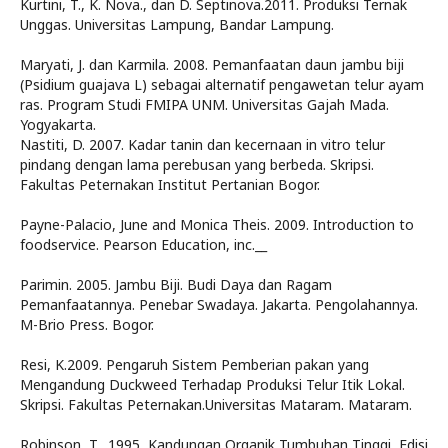
Kurtini, T., K. Nova., dan D. Septinova.2011. Produksi Ternak
Unggas. Universitas Lampung, Bandar Lampung.
Maryati, J. dan Karmila. 2008. Pemanfaatan daun jambu biji
(Psidium guajava L) sebagai alternatif pengawetan telur ayam
ras. Program Studi FMIPA UNM. Universitas Gajah Mada.
Yogyakarta.
Nastiti, D. 2007. Kadar tanin dan kecernaan in vitro telur
pindang dengan lama perebusan yang berbeda. Skripsi.
Fakultas Peternakan Institut Pertanian Bogor.
Payne-Palacio, June and Monica Theis. 2009. Introduction to
foodservice. Pearson Education, inc.__
Parimin. 2005. Jambu Biji. Budi Daya dan Ragam
Pemanfaatannya. Penebar Swadaya. Jakarta. Pengolahannya.
M-Brio Press. Bogor.
Resi, K.2009. Pengaruh Sistem Pemberian pakan yang
Mengandung Duckweed Terhadap Produksi Telur Itik Lokal.
Skripsi. Fakultas Peternakan.Universitas Mataram. Mataram.
Robinson, T., 1995, Kandungan Organik Tumbuhan Tinggi, Edisi