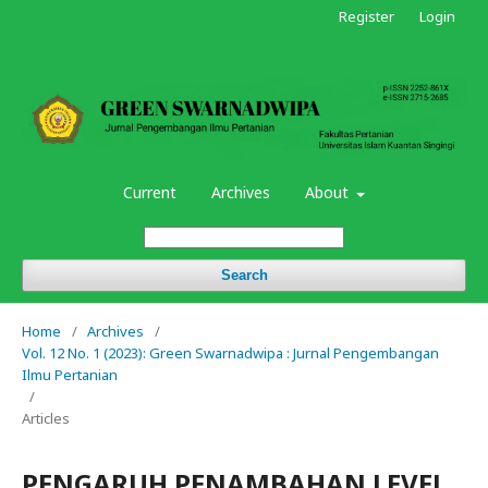
Register
Login
Current
Archives
About
Search
Home
/
Archives
/
Vol. 12 No. 1 (2023): Green Swarnadwipa : Jurnal Pengembangan
Ilmu Pertanian
/
Articles
PENGARUH PENAMBAHAN LEVEL