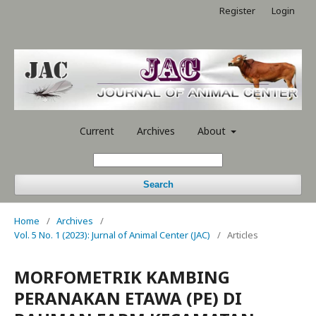
Register
Login
Current
Archives
About
Search
Home
/
Archives
/
Vol. 5 No. 1 (2023): Jurnal of Animal Center (JAC)
/
Articles
MORFOMETRIK KAMBING
PERANAKAN ETAWA (PE) DI