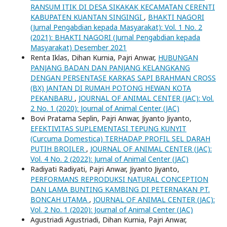
RANSUM ITIK DI DESA SIKAKAK KECAMATAN CERENTI
KABUPATEN KUANTAN SINGINGI
,
BHAKTI NAGORI
(Jurnal Pengabdian kepada Masyarakat): Vol. 1 No. 2
(2021): BHAKTI NAGORI (Jurnal Pengabdian kepada
Masyarakat) Desember 2021
Renta Iklas, Dihan Kurnia, Pajri Anwar,
HUBUNGAN
PANJANG BADAN DAN PANJANG KELANGKANG
DENGAN PERSENTASE KARKAS SAPI BRAHMAN CROSS
(BX) JANTAN DI RUMAH POTONG HEWAN KOTA
PEKANBARU
,
JOURNAL OF ANIMAL CENTER (JAC): Vol.
2 No. 1 (2020): Journal of Animal Center (JAC)
Bovi Pratama Seplin, Pajri Anwar, Jiyanto Jiyanto,
EFEKTIVITAS SUPLEMENTASI TEPUNG KUNYIT
(Curcuma Domestica) TERHADAP PROFIL SEL DARAH
PUTIH BROILER
,
JOURNAL OF ANIMAL CENTER (JAC):
Vol. 4 No. 2 (2022): Jurnal of Animal Center (JAC)
Radiyati Radiyati, Pajri Anwar, Jiyanto Jiyanto,
PERFORMANS REPRODUKSI NATURAL CONCEPTION
DAN LAMA BUNTING KAMBING DI PETERNAKAN PT.
BONCAH UTAMA
,
JOURNAL OF ANIMAL CENTER (JAC):
Vol. 2 No. 1 (2020): Journal of Animal Center (JAC)
Agustriadi Agustriadi, Dihan Kurnia, Pajri Anwar,