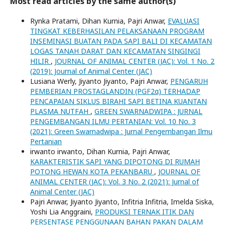
Most read articles by the same author(s)
Rynka Pratami, Dihan Kurnia, Pajri Anwar,
EVALUASI
TINGKAT KEBERHASILAN PELAKSANAAN PROGRAM
INSEMINASI BUATAN PADA SAPI BALI DI KECAMATAN
LOGAS TANAH DARAT DAN KECAMATAN SINGINGI
HILIR
,
JOURNAL OF ANIMAL CENTER (JAC): Vol. 1 No. 2
(2019): Journal of Animal Center (JAC)
Lusiana Werly, Jiyanto Jiyanto, Pajri Anwar,
PENGARUH
PEMBERIAN PROSTAGLANDIN (PGF2α) TERHADAP
PENCAPAIAN SIKLUS BIRAHI SAPI BETINA KUANTAN
PLASMA NUTFAH
,
GREEN SWARNADWIPA : JURNAL
PENGEMBANGAN ILMU PERTANIAN: Vol. 10 No. 3
(2021): Green Swarnadwipa : Jurnal Pengembangan Ilmu
Pertanian
irwanto irwanto, Dihan Kurnia, Pajri Anwar,
KARAKTERISTIK SAPI YANG DIPOTONG DI RUMAH
POTONG HEWAN KOTA PEKANBARU
,
JOURNAL OF
ANIMAL CENTER (JAC): Vol. 3 No. 2 (2021): Jurnal of
Animal Center (JAC)
Pajri Anwar, Jiyanto Jiyanto, Infitria Infitria, Imelda Siska,
Yoshi Lia Anggraini,
PRODUKSI TERNAK ITIK DAN
PERSENTASE PENGGUNAAN BAHAN PAKAN DALAM