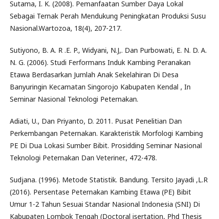
Sutama, I. K. (2008). Pemanfaatan Sumber Daya Lokal
Sebagai Ternak Perah Mendukung Peningkatan Produksi Susu
Nasional.Wartozoa, 18(4), 207-217.
Sutiyono, B. A. R .E. P., Widyani, N.J,. Dan Purbowati, E. N. D. A.
N. G. (2006). Studi Ferformans Induk Kambing Peranakan
Etawa Berdasarkan Jumlah Anak Sekelahiran Di Desa
Banyuringin Kecamatan Singorojo Kabupaten Kendal , In
Seminar Nasional Teknologi Peternakan.
Adiati, U., Dan Priyanto, D. 2011. Pusat Penelitian Dan
Perkembangan Peternakan. Karakteristik Morfologi Kambing
PE Di Dua Lokasi Sumber Bibit. Prosidding Seminar Nasional
Teknologi Peternakan Dan Veteriner., 472-478.
Sudjana. (1996). Metode Statistik. Bandung. Tersito Jayadi ,L.R
(2016). Persentase Peternakan Kambing Etawa (PE) Bibit
Umur 1-2 Tahun Sesuai Standar Nasional Indonesia (SNI) Di
Kabupaten Lombok Tengah (Doctoral isertation, Phd Thesis