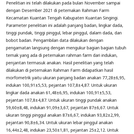
Penelitian ini telah dilakukan pada bulan November sampai
dengan Desember 2021 di peternakan Rahman Farm
Kecamatan Kuantan Tengah Kabupaten Kuantan Singingi.
Parameter penelitian ini adalah panjang badan, lingkar dada,
tinggi pundak, tinggi pinggul, lebar pinggul, dalam dada, dan
bobot badan. Pengambilan data dilakukan dengan
pengamatan langsung dengan mengukur bagian bagian tubuh
ternak yang ada di peternakan rahman farm dari indukan,
penjantan termasuk anakan. Hasil penelitian yang telah
dilakukan di peternakan Rahman Farm didapatkan hasil
morfometrik yaitu ukuran panjang badan anakan 77,28±6,95,
indukan 100,91±5,53, pejantan 107,8±4,87. Untuk ukuran
lingkar dada anakan 61,48±6,95, indukan 100,91±5,53,
pejantan 107,8±4,87. Untuk ukuran tinggi pundak anakan
59,60±8,48, indukan 91,09±3,67, pejantan 87±6,67. Untuk
ukuran tinggi pinggul anakan 87±6,67, indukan 93,82±2,99,
pejantan 90,8±6,34. Untuk ukuran lebar pinggul anakan
16,44±2,48, indukan 23,50±1,81, pejantan 25±2,12. Untuk