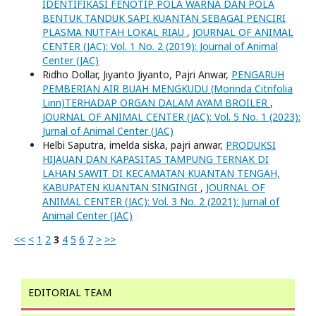
IDENTIFIKASI FENOTIP POLA WARNA DAN POLA
BENTUK TANDUK SAPI KUANTAN SEBAGAI PENCIRI
PLASMA NUTFAH LOKAL RIAU
,
JOURNAL OF ANIMAL
CENTER (JAC): Vol. 1 No. 2 (2019): Journal of Animal
Center (JAC)
Ridho Dollar, Jiyanto Jiyanto, Pajri Anwar,
PENGARUH
PEMBERIAN AIR BUAH MENGKUDU (Morinda Citrifolia
Linn)TERHADAP ORGAN DALAM AYAM BROILER
,
JOURNAL OF ANIMAL CENTER (JAC): Vol. 5 No. 1 (2023):
Jurnal of Animal Center (JAC)
Helbi Saputra, imelda siska, pajri anwar,
PRODUKSI
HIJAUAN DAN KAPASITAS TAMPUNG TERNAK DI
LAHAN SAWIT DI KECAMATAN KUANTAN TENGAH,
KABUPATEN KUANTAN SINGINGI
,
JOURNAL OF
ANIMAL CENTER (JAC): Vol. 3 No. 2 (2021): Jurnal of
Animal Center (JAC)
<<
<
1
2
3
4
5
6
7
>
>>
EDITORIAL TEAM