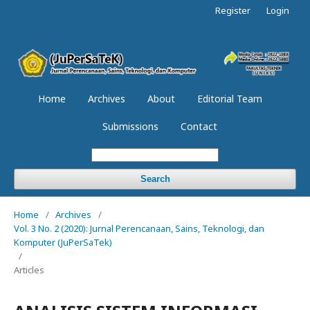
Register
Login
Home
Archives
About
Editorial Team
Submissions
Contact
Search
Home
/
Archives
/
Vol. 3 No. 2 (2020): Jurnal Perencanaan, Sains, Teknologi, dan
Komputer (JuPerSaTek)
/
Articles