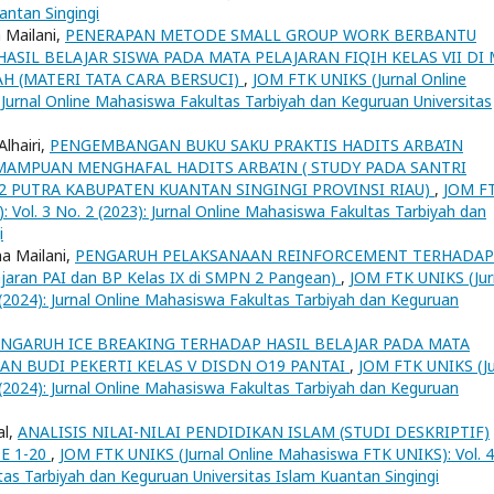
antan Singingi
a Mailani,
PENERAPAN METODE SMALL GROUP WORK BERBANTU
IL BELAJAR SISWA PADA MATA PELAJARAN FIQIH KELAS VII DI 
H (MATERI TATA CARA BERSUCI)
,
JOM FTK UNIKS (Jurnal Online
 Jurnal Online Mahasiswa Fakultas Tarbiyah dan Keguruan Universitas
Alhairi,
PENGEMBANGAN BUKU SAKU PRAKTIS HADITS ARBA’IN
AMPUAN MENGHAFAL HADITS ARBA’IN ( STUDY PADA SANTRI
2 PUTRA KABUPATEN KUANTAN SINGINGI PROVINSI RIAU)
,
JOM F
 Vol. 3 No. 2 (2023): Jurnal Online Mahasiswa Fakultas Tarbiyah dan
i
ma Mailani,
PENGARUH PELAKSANAAN REINFORCEMENT TERHADAP
aran PAI dan BP Kelas IX di SMPN 2 Pangean)
,
JOM FTK UNIKS (Jur
(2024): Jurnal Online Mahasiswa Fakultas Tarbiyah dan Keguruan
NGARUH ICE BREAKING TERHADAP HASIL BELAJAR PADA MATA
N BUDI PEKERTI KELAS V DISDN O19 PANTAI
,
JOM FTK UNIKS (Ju
(2024): Jurnal Online Mahasiswa Fakultas Tarbiyah dan Keguruan
al,
ANALISIS NILAI-NILAI PENDIDIKAN ISLAM (STUDI DESKRIPTIF)
E 1-20
,
JOM FTK UNIKS (Jurnal Online Mahasiswa FTK UNIKS): Vol. 4
tas Tarbiyah dan Keguruan Universitas Islam Kuantan Singingi