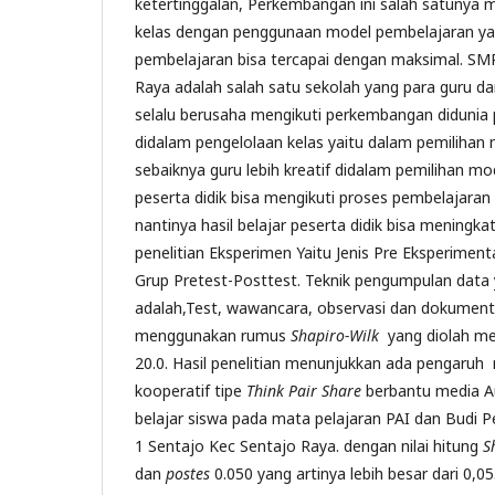
ketertinggalan, Perkembangan ini salah satunya m
kelas dengan penggunaan model pembelajaran ya
pembelajaran bisa tercapai dengan maksimal. SMP
Raya adalah salah satu sekolah yang para guru dan
selalu berusaha mengikuti perkembangan didunia 
didalam pengelolaan kelas yaitu dalam pemilihan
sebaiknya guru lebih kreatif didalam pemilihan m
peserta didik bisa mengikuti proses pembelajara
nantinya hasil belajar peserta didik bisa meningkat.
penelitian Eksperimen Yaitu Jenis Pre Eksperimen
Grup Pretest-Posttest. Teknik pengumpulan data
adalah,Test, wawancara, observasi dan dokumentas
menggunakan rumus
Shapiro-Wilk
yang diolah 
20.0. Hasil penelitian menunjukkan ada pengaru
kooperatif tipe
Think Pair Share
berbantu media Au
belajar siswa pada mata pelajaran PAI dan Budi Pe
1 Sentajo Kec Sentajo Raya. dengan nilai hitung
S
dan
postes
0.050 yang artinya lebih besar dari 0,05