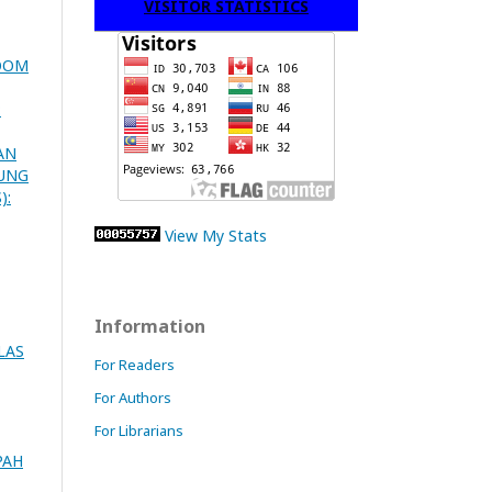
VISITOR STATISTICS
ZOOM
:
AN
RUNG
):
View My Stats
Information
LAS
For Readers
For Authors
For Librarians
PAH