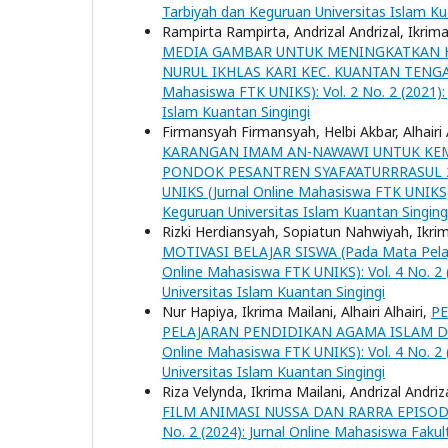
Tarbiyah dan Keguruan Universitas Islam Ku
Rampirta Rampirta, Andrizal Andrizal, Ikrim
MEDIA GAMBAR UNTUK MENINGKATKAN HAS
NURUL IKHLAS KARI KEC. KUANTAN TENGA
Mahasiswa FTK UNIKS): Vol. 2 No. 2 (2021):
Islam Kuantan Singingi
Firmansyah Firmansyah, Helbi Akbar, Alhairi 
KARANGAN IMAM AN-NAWAWI UNTUK KEM
PONDOK PESANTREN SYAFA’ATURRRASUL 
UNIKS (Jurnal Online Mahasiswa FTK UNIKS):
Keguruan Universitas Islam Kuantan Singing
Rizki Herdiansyah, Sopiatun Nahwiyah, Ikri
MOTIVASI BELAJAR SISWA (Pada Mata Pelaj
Online Mahasiswa FTK UNIKS): Vol. 4 No. 2 
Universitas Islam Kuantan Singingi
Nur Hapiya, Ikrima Mailani, Alhairi Alhairi,
PE
PELAJARAN PENDIDIKAN AGAMA ISLAM DA
Online Mahasiswa FTK UNIKS): Vol. 4 No. 2 
Universitas Islam Kuantan Singingi
Riza Velynda, Ikrima Mailani, Andrizal Andriz
FILM ANIMASI NUSSA DAN RARRA EPISOD
No. 2 (2024): Jurnal Online Mahasiswa Fakul