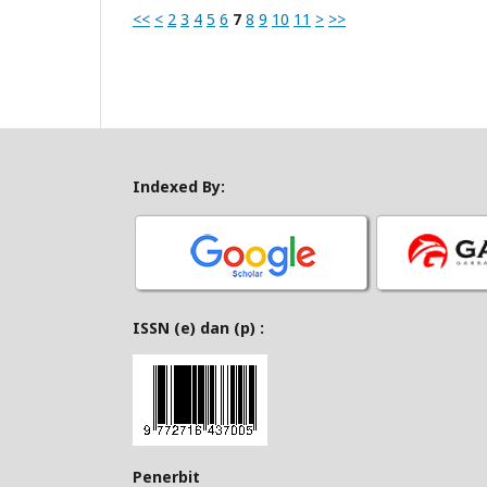
<<
<
2
3
4
5
6
7
8
9
10
11
>
>>
Indexed By:
ISSN (e) dan (p) :
Penerbit