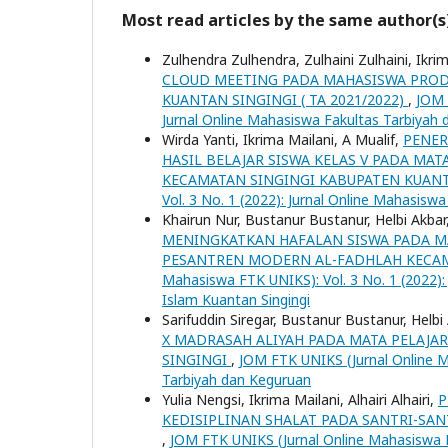
Most read articles by the same author(s
Zulhendra Zulhendra, Zulhaini Zulhaini, Ikri
CLOUD MEETING PADA MAHASISWA PRODI
KUANTAN SINGINGI ( TA 2021/2022)
,
JOM 
Jurnal Online Mahasiswa Fakultas Tarbiyah 
Wirda Yanti, Ikrima Mailani, A Mualif,
PENER
HASIL BELAJAR SISWA KELAS V PADA MA
KECAMATAN SINGINGI KABUPATEN KUAN
Vol. 3 No. 1 (2022): Jurnal Online Mahasisw
Khairun Nur, Bustanur Bustanur, Helbi Akbar
MENINGKATKAN HAFALAN SISWA PADA MA
PESANTREN MODERN AL-FADHLAH KECAM
Mahasiswa FTK UNIKS): Vol. 3 No. 1 (2022):
Islam Kuantan Singingi
Sarifuddin Siregar, Bustanur Bustanur, Helbi
X MADRASAH ALIYAH PADA MATA PELAJAR
SINGINGI
,
JOM FTK UNIKS (Jurnal Online M
Tarbiyah dan Keguruan
Yulia Nengsi, Ikrima Mailani, Alhairi Alhairi,
P
KEDISIPLINAN SHALAT PADA SANTRI-SAN
,
JOM FTK UNIKS (Jurnal Online Mahasiswa FT