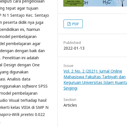
eliputi cara pengelolaan
ng tepat agar tujuan
 N 1 Sentajo Kec. Sentajo
 peserta didik nya juga
PDF
pendidikan ini, Namun
 model pembelajaran
Published
odel pembelajaran agar
2022-01-13
n dengan dengan baik dan
 Penelitian ini adalah
tal Design dengan One
Issue
Vol. 2 No. 2 (2021): Jurnal Online
 yang digunakan
Mahasiswa Fakultas Tarbiyah dan
i. Analisis data
Keguruan Universitas Islam Kuant
menggunakan
software
SPSS
Singingi
h model pembelajaran
Section
dio Visual terhadap hasil
Articles
kerti kelas VIIIA di SMP N
hapiro-Wilk preetes
0.022
.