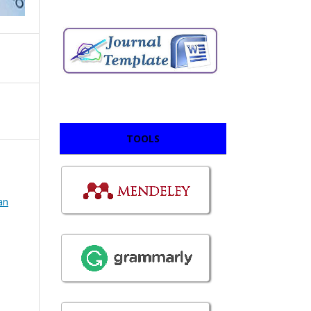
TOOLS
an