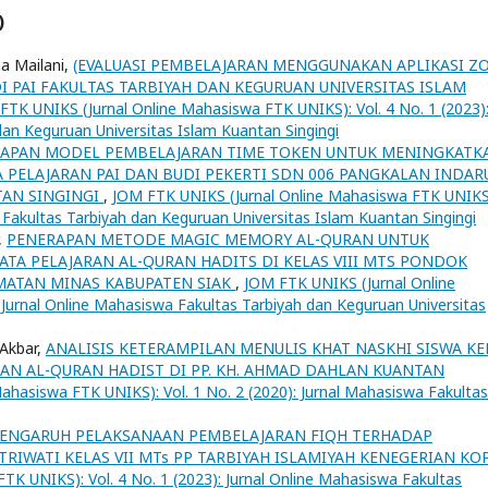
)
ma Mailani,
(EVALUASI PEMBELAJARAN MENGGUNAKAN APLIKASI 
 PAI FAKULTAS TARBIYAH DAN KEGURUAN UNIVERSITAS ISLAM
FTK UNIKS (Jurnal Online Mahasiswa FTK UNIKS): Vol. 4 No. 1 (2023)
dan Keguruan Universitas Islam Kuantan Singingi
APAN MODEL PEMBELAJARAN TIME TOKEN UNTUK MENINGKATK
TA PELAJARAN PAI DAN BUDI PEKERTI SDN 006 PANGKALAN INDA
TAN SINGINGI
,
JOM FTK UNIKS (Jurnal Online Mahasiswa FTK UNIKS
a Fakultas Tarbiyah dan Keguruan Universitas Islam Kuantan Singingi
,
PENERAPAN METODE MAGIC MEMORY AL-QURAN UNTUK
TA PELAJARAN AL-QURAN HADITS DI KELAS VIII MTS PONDOK
ATAN MINAS KABUPATEN SIAK
,
JOM FTK UNIKS (Jurnal Online
 Jurnal Online Mahasiswa Fakultas Tarbiyah dan Keguruan Universitas
 Akbar,
ANALISIS KETERAMPILAN MENULIS KHAT NASKHI SISWA KE
AN AL-QURAN HADIST DI PP. KH. AHMAD DAHLAN KUANTAN
ahasiswa FTK UNIKS): Vol. 1 No. 2 (2020): Jurnal Mahasiswa Fakultas
ENGARUH PELAKSANAAN PEMBELAJARAN FIQH TERHADAP
TRIWATI KELAS VII MTs PP TARBIYAH ISLAMIYAH KENEGERIAN KO
K UNIKS): Vol. 4 No. 1 (2023): Jurnal Online Mahasiswa Fakultas