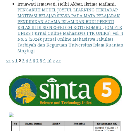
Irmawati Irmawati, Helbi Akbar, Ikrima Mailani,
PENGARUH MODEL JOYFUL LEARNING TERHADAP
MOTIVASI BELAJAR SISWA PADA MATA PELAJARAN
PENDIDIKAN AGAMA ISLAM DAN BUDI PEKERTI
KELAS III DI SD NEGERI 004 KOTO KOMBU
,
JOM FTK
UNIKS (Jurnal Online Mahasiswa FTK UNIKS): Vol. 4
No. 2 (2024): Jurnal Online Mahasiswa Fakultas
Tarbiyah dan Keguruan Universitas Islam Kuantan
Singingi
<<
<
1
2
3
4
5
6
7
8
9
10
>
>>