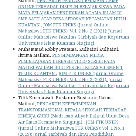
Mailani,
PENGARUH PERILAKU BERMAIN GAME
ONLINE TERHADAP DISIPLIN BELAJAR SISWA PADA
MATA PELAJARAN PENDIDIKAN AGAMA ISLAM DI
SMP SATU ATAP DESA SEROSAH KECAMATAN HULU
KUANTAN
,
JOM FTK UNIKS (Jurnal Online
Mahasiswa FTK UNIKS): Vol. 2 No. 2 (2021): Jurnal
Online Mahasiswa Fakultas Tarbiyah dan Keguruan
Universitas Islam Kuantan Singingi
Muhammad Robby Pratama, Zulhaini Zulhaini,
Ikrima Mailani,
PENGEMBANGAN MEDIA
PEMBELAJARAN BERBASIS VIDEO SCRIBE PADA
MATERI PAI DAN BUDI PEKERTI KELAS VII SMPN 1
TELUK KUANTAN
,
JOM FTK UNIKS (Jurnal Online
Mahasiswa FTK UNIKS): Vol. 2 No. 2 (2021): Jurnal
Online Mahasiswa Fakultas Tarbiyah dan Keguruan
Universitas Islam Kuantan Singingi
Titik Kurniawati, Bustanur Bustanur, Ikrima
Mailani,
PENGARUH KEPEMIMPINAN
TRANSFORMASIONAL KEPALA SEKOLAH TERHADAP
KINERJA GURU (Madrasah Aliyah Bahrul Ulum Desa
Air Emas Kecamatan Singingi)
,
JOM FTK UNIKS
(Jurnal Online Mahasiswa FTK UNIKS): Vol. 1 No. 1
(2019): Jurnal Tarbiyah dan Ilmu Pendidikan