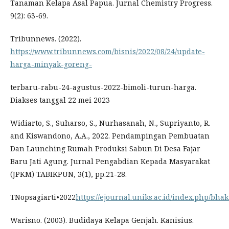
Tanaman Kelapa Asal Papua. Jurnal Chemistry Progress.
9(2): 63-69.
Tribunnews. (2022).
https://www.tribunnews.com/bisnis/2022/08/24/update-
harga-minyak-goreng-
terbaru-rabu-24-agustus-2022-bimoli-turun-harga.
Diakses tanggal 22 mei 2023
Widiarto, S., Suharso, S., Nurhasanah, N., Supriyanto, R.
and Kiswandono, A.A., 2022. Pendampingan Pembuatan
Dan Launching Rumah Produksi Sabun Di Desa Fajar
Baru Jati Agung. Jurnal Pengabdian Kepada Masyarakat
(JPKM) TABIKPUN, 3(1), pp.21-28.
TNopsagiarti•2022
https://ejournal.uniks.ac.id/index.php/bhak
Warisno. (2003). Budidaya Kelapa Genjah. Kanisius.