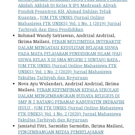
Akidah Akhlak Di Kelas X IPS Madrasah Aliyah
Pondok Pesantren KH. Ahmad Dahlan Teluk
Kuantan
,
JOM FTK UNIKS (Jurnal Online
Mahasiswa FTK UNIKS): Vol. 1 No. 1 (2019): Jurnal
Tarbiyah dan Ilmu Pendidikan
Rohmad Wandy Satriawan, Andrizal Andrizal,
Ikrima Mailani,
PERAN MULTIMEDIA INTERAKTIF
DALAM MENGATASI KESULITAN BELAJAR SISWA
PADA MATA PELAJARAN PENDIDIKAN ISLAM (PAI)
SISWA KELAS X DI SMA NEGERI 2 SENTAJO RAYA
,
JOM FTK UNIKS (Jurnal Online Mahasiswa FTK
UNIKS): Vol. 1 No. 2 (2020): Jurnal Mahasiswa
Fakultas Tarbiyah dan Keguruan
Nova Ayu Wulandari, Andrizal Andrizal, Ikrima
Mailani,
PERAN KEPEMPINAN KEPALA SEKOLAH
DALAM MENGEMBANGKAN BUDAYA RELIGIUS DI
SMP N 2 BATANG PERANAP KABUPATEN INDRAFIRI
HULU
,
JOM FTK UNIKS (Jurnal Online Mahasiswa
FTK UNIKS): Vol. 1 No. 2 (2020): Jurnal Mahasiswa
Fakultas Tarbiyah dan Keguruan
Jamiatul Fitri, Sarmidin Sarmidin, Ikrima Mailani,
PENGEMBANGAN MEDIA PEMBELAJARAN