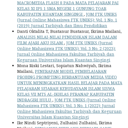
MACROMEDIA FLASH 8 PADA MATA PELAJARAN PAI
KELAS XI IPS 1 SMA NEGERI 1 GUNUNG TOAR
KABUPATEN KUANTAN SINGINGI
,
JOM FTK UNIKS
(Jurnal Online Mahasiswa FTK UNIKS): Vol. 1 No. 1
(2019): Jurnal Tarbiyah dan Ilmu Pendidikan
Danti Oktalita T, Bustanur Bustanur, Ikrima Mailani,
ANALISIS NILAI-NILAI PENDIDIKAN ISLAM DALAM
FILM AJARI AKU ISLAM
,
JOM FTK UNIKS (Jurnal
Online Mahasiswa FTK UNIKS): Vol. 3 No. 2 (2023):
Jurnal Online Mahasiswa Fakultas Tarbiyah dan
Keguruan Universitas Islam Kuantan Singingi
Mona Riski Lestari, Sopiatun Nahwiyah, Ikrima
Mailani,
PENERAPAN MODEL PEMBELAJARAN
PROBING PROMPTING BERBANTUAN MEDIA VIDEO
UNTUK MENINGKATKAN HASIL BELAJAR PADA MATA
PELAJARAN SEJARAH KEBUDAYAAN ISLAM SISWA
KELAS VII MTS AL-IKHLAS PERANAP KABUPATEN
INDRAGIRI HULU
,
JOM FTK UNIKS (Jurnal Online
Mahasiswa FTK UNIKS): Vol. 3 No. 1 (2022): Jurnal
Online Mahasiswa Fakultas Tarbiyah dan Keguruan
Universitas Islam Kuantan Singingi
Ike Nindi Septriyeni, Zulhaini Zulhaini, Ikrima