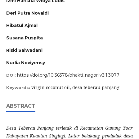
Izmi Harisha Widya Lubis
Deri Putra Novaldi
Hibatul Ajmal
Susana Puspita
Riski Salwadani
Nurlia Noviyensy
https://doi.org/10.36378/bhakti_nagori.v3i1.3077
DOI:
virgin coconut oil, desa teberau panjang
Keywords:
ABSTRACT
Desa Teberau Panjang terletak di Kecamatan Gunung Toar
Kabupaten Kuantan Singingi. Latar belakang penduduk desa