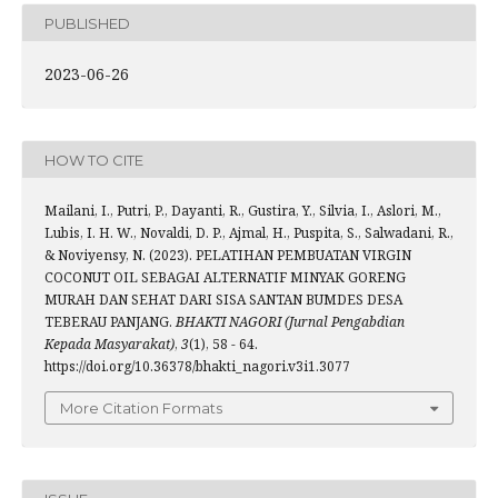
PUBLISHED
2023-06-26
HOW TO CITE
Mailani, I., Putri, P., Dayanti, R., Gustira, Y., Silvia, I., Aslori, M.,
Lubis, I. H. W., Novaldi, D. P., Ajmal, H., Puspita, S., Salwadani, R.,
& Noviyensy, N. (2023). PELATIHAN PEMBUATAN VIRGIN
COCONUT OIL SEBAGAI ALTERNATIF MINYAK GORENG
MURAH DAN SEHAT DARI SISA SANTAN BUMDES DESA
TEBERAU PANJANG.
BHAKTI NAGORI (Jurnal Pengabdian
Kepada Masyarakat)
,
3
(1), 58 - 64.
https://doi.org/10.36378/bhakti_nagori.v3i1.3077
More Citation Formats