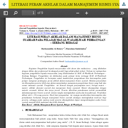
LITERASI PERAN AKHLAK DALAM MANAJEMEN BISNIS SYARIAH PADA PELAJAR MAS AL-WASAHLIYAH PERBAUNGAN – SERDANG BEDAGAI