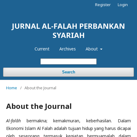
Register
Login
JURNAL AL-FALAH PERBANKAN
SYARIAH
Current
Archives
About
Search
Home
/
About the Journal
About the Journal
A
l-falâh
bermakna; kemakmuran, keberhasilan. Dalam
Ekonomi Islam Al Falah adalah tujuan hidup yang harus dicapai
oleh seseorang termasuk kegiatan bermuamalah dalam