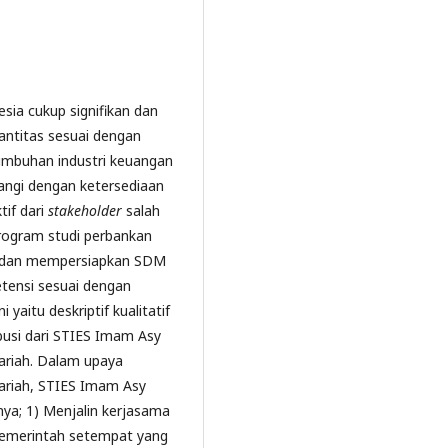
sia cukup signifikan dan
ntitas sesuai dengan
tumbuhan industri keuangan
angi dengan ketersediaan
tif dari
stakeholder
salah
program studi perbankan
n dan mempersiapkan SDM
etensi sesuai dengan
yaitu deskriptif kualitatif
busi dari STIES Imam Asy
ariah. Dalam upaya
yariah, STIES Imam Asy
nya; 1) Menjalin kerjasama
 pemerintah setempat yang