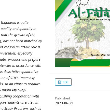
 Indonesia is quite
 quality and quantity in
 that the growth of the
ing, has not been matched by
is reason an active role is
iversities, especially
reate, produce and prepare
tencies in accordance with
s descriptive qualitative
ution of STIES Imam Asy
PDF
s. In an effort to produce
S Imam Asy Syafii
ablishing cooperation with
Published
l governments as stated in
2023-06-21
ing Study Program, such as