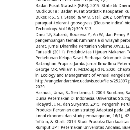
Badan Pusat Statistik (BPS). 2019. Statistik Da
Mudik 2018 : Badan Pusat Statistik Kabupaten Kua
Buker, R.S., S.T. Steed, & W.M. Stall. 2002. Confir
paraquat-tolerant goosegrass (Eleusine indica) bi
Technology. Vol.16(2):309-313.
Daru T.P, Suhardi, Roosena Y., Ari W., dan Penny P.
pengembangan ternak ruminansia di wilayah perb
Barat. Jurnal Dinamika Pertanian Volume XXVIII (25
Farizaldi. (2011). Produktivitas Hijauan Makanan
Perkebunan Kelapa Sawit Berbagai Kelompok Umu
Batanghari Propinsi Jambi. Jurnal Ilmu-Ilmu Petern
George MR, William F, McDougald N. 2020. Chap
in: Ecology and Management of Annual Rangelan
http://rangelandarchive.ucdavis.edu/file s/252897.
2020
Hasnudi., Umar, S., Sembiring, I. 2004. Sumbang 
Dunia Peternakan Di Indonesia. Universitas Stuttg
Hidayati , I.N,. dan Suryanto. 2015. Pengaruh Per
Produksi Pertanian dan strategi Adaptasi pada L
Jurnal ekonomi dan studi pembangunan, 16(1), 42
Infitria, & Khalil. 2014. Studi Produksi Dan kualit
Rumput UPT Peternakan Universitas Andalas. Bul