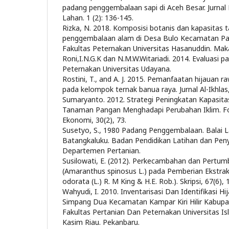
padang penggembalaan sapi di Aceh Besar. Jurn
Lahan. 1 (2): 136-145.
Rizka, N. 2018. Komposisi botanis dan kapasitas
penggembalaan alam di Desa Bulo Kecamatan Panc
Fakultas Peternakan Universitas Hasanuddin. Maka
Roni,I.N.G.K dan N.M.W.Witariadi. 2014. Evaluasi p
Peternakan Universitas Udayana.
Rostini, T., and A. J. 2015. Pemanfaatan hijauan 
pada kelompok ternak banua raya. Jurnal Al-Ikhlas,
Sumaryanto. 2012. Strategi Peningkatan Kapasita
Tanaman Pangan Menghadapi Perubahan Iklim. Fo
Ekonomi, 30(2), 73.
Susetyo, S., 1980 Padang Penggembalaan. Balai L
Batangkaluku. Badan Pendidikan Latihan dan Peny
Departemen Pertanian.
Susilowati, E. (2012). Perkecambahan dan Pert
(Amaranthus spinosus L.) pada Pemberian Ekstrak
odorata (L.) R. M King & H.E. Rob.). Skripsi, 67(6),
Wahyudi, I. 2010. Inventarisasi Dan Identifikasi H
Simpang Dua Kecamatan Kampar Kiri Hilir Kabupat
Fakultas Pertanian Dan Peternakan Universitas Isl
Kasim Riau. Pekanbaru.