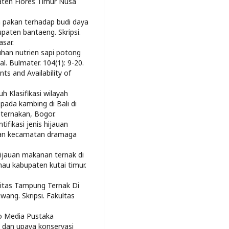
aten Flores Timur Nusa
 pakan terhadap budi daya
paten bantaeng. Skripsi.
sar.
uhan nutrien sapi potong
l. Bulmater. 104(1): 9-20.
nts and Availability of
h Klasifikasi wilayah
pada kambing di Bali di
ternakan, Bogor.
tifikasi jenis hijauan
kan kecamatan dramaga
hijauan makanan ternak di
au kabupaten kutai timur.
sitas Tampung Ternak Di
ng. Skripsi. Fakultas
ro Media Pustaka
si dan upaya konservasi