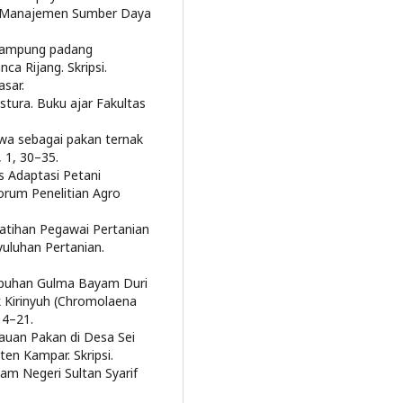
al Manajemen Sumber Daya
 tampung padang
a Rijang. Skripsi.
sar.
astura. Buku ajar Fakultas
rawa sebagai pakan ternak
 1, 30–35.
s Adaptasi Petani
rum Penelitian Agro
atihan Pegawai Pertanian
uluhan Pertanian.
umbuhan Gulma Bayam Duri
 Kirinyuh (Chromolaena
 14–21.
ijauan Pakan di Desa Sei
en Kampar. Skripsi.
am Negeri Sultan Syarif