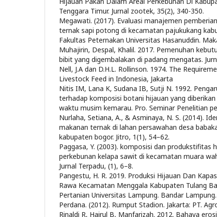
Hijauan Pakan Dalam Areal Perkebunan Di Kabup
Tenggara Timur. Jurnal zootek, 35(2), 340-350.
Megawati. (2017). Evaluasi manajemen pemberian
ternak sapi potong di kecamatan pajukukang kabu
Fakultas Peternakan Universitas Hasanuddin. Maka
Muhajirin, Despal, Khalil. 2017. Pemenuhan kebut
bibit yang digembalakan di padang mengatas. Jurna
Nell, J.A dan D.H.L. Rollinson. 1974. The Requireme
Livestock Feed in Indonesia, Jakarta
Nitis IM, Lana K, Sudana IB, Sutji N. 1992. Pengaru
terhadap komposisi botani hijauan yang diberikan 
waktu musim kemarau. Pro. Seminar Penelitian pe
Nurlaha, Setiana, A., & Asminaya, N. S. (2014). Iden
makanan ternak di lahan persawahan desa baba
kabupaten bogor. Jitro, 1(1), 54–62.
Paggasa, Y. (2003). komposisi dan produkstifitas 
perkebunan kelapa sawit di kecamatan muara wah
Jurnal Terpadu, (1), 6–8.
Pangestu, H. R. 2019. Produksi Hijauan Dan Kapa
Rawa Kecamatan Menggala Kabupaten Tulang Bawa
Pertanian Universitas Lampung. Bandar Lampung.
Perdana. (2012). Rumput Stadion. Jakarta: PT. Ag
Rinaldi R, Hairul B, Manfarizah. 2012. Bahaya ero