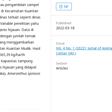
atau pengambilan sampel
fdf
n di Kecamatan Kuantan
nas terkait seperti dinas
Published
ariable penelitian yaitu
2022-03-18
enis hijauan. Data di
 dengan jumlah ternak
 yang menggambarkan
Issue
Vol. 4 No. 1 (2022): Jurnal of Anima
tan Kuantan Mudik. Hasil
Center (JAC)
4065,39 kg/ha/th
a Kapasitas tampung
Section
s hijauan yang didapat
Articles
lia),
Amaranthus spinosis