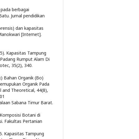
l pada berbagai
tu. Jurnal pendidikan
rensis) dan kapasitas
nokwari [Internet].
015). Kapasitas Tampung
n Padang Rumput Alam Di
tec, 35(2), 340.
k) Bahan Organik (Bo)
emupukan Organik Pada
 and Theoretical, 44(8),
201
alaan Sabana Timur Barat.
Komposisi Botani di
i. Fakultas Pertanian
015. Kapasitas Tampung