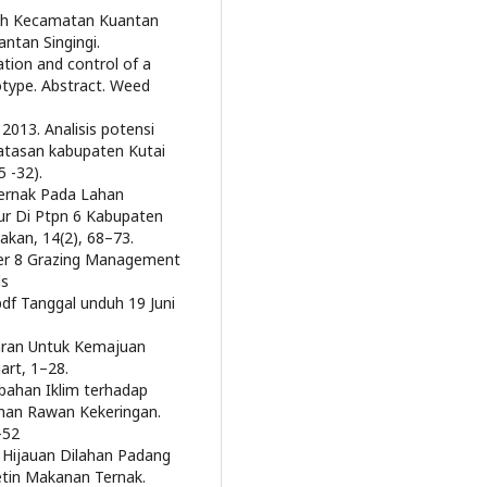
erah Kecamatan Kuantan
ntan Singingi.
mation and control of a
otype. Abstract. Weed
 2013. Analisis potensi
atasan kabupaten Kutai
 -32).
 Ternak Pada Lahan
r Di Ptpn 6 Kabupaten
akan, 14(2), 68–73.
ter 8 Grazing Management
ds
pdf Tanggal unduh 19 Juni
Saran Untuk Kemajuan
art, 1–28.
ubahan Iklim terhadap
ahan Rawan Kekeringan.
-52
as Hijauan Dilahan Padang
etin Makanan Ternak.