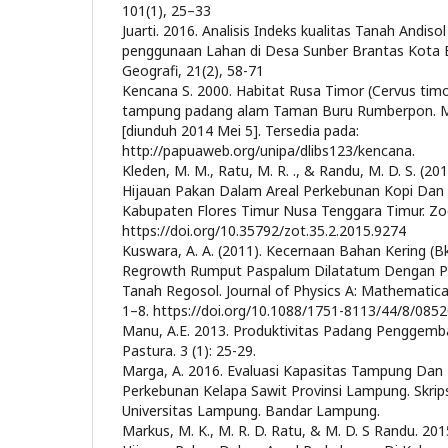
101(1), 25–33
Juarti. 2016. Analisis Indeks kualitas Tanah Andiso
penggunaan Lahan di Desa Sunber Brantas Kota Ba
Geografi, 21(2), 58-71
Kencana S. 2000. Habitat Rusa Timor (Cervus timo
tampung padang alam Taman Buru Rumberpon. Ma
[diunduh 2014 Mei 5]. Tersedia pada:
http://papuaweb.org/unipa/dlibs123/kencana.
Kleden, M. M., Ratu, M. R. ., & Randu, M. D. S. (2
Hijauan Pakan Dalam Areal Perkebunan Kopi Da
Kabupaten Flores Timur Nusa Tenggara Timur. Zoo
https://doi.org/10.35792/zot.35.2.2015.9274
Kuswara, A. A. (2011). Kecernaan Bahan Kering (B
Regrowth Rumput Paspalum Dilatatum Dengan P
Tanah Regosol. Journal of Physics A: Mathematical
1–8. https://doi.org/10.1088/1751-8113/44/8/085
Manu, A.E. 2013. Produktivitas Padang Penggemb
Pastura. 3 (1): 25-29.
Marga, A. 2016. Evaluasi Kapasitas Tampung Dan 
Perkebunan Kelapa Sawit Provinsi Lampung. Skrips
Universitas Lampung. Bandar Lampung.
Markus, M. K., M. R. D. Ratu, & M. D. S Randu. 2