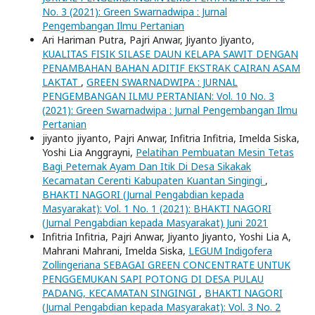
No. 3 (2021): Green Swarnadwipa : Jurnal
Pengembangan Ilmu Pertanian
Ari Hariman Putra, Pajri Anwar, Jiyanto Jiyanto,
KUALITAS FISIK SILASE DAUN KELAPA SAWIT DENGAN
PENAMBAHAN BAHAN ADITIF EKSTRAK CAIRAN ASAM
LAKTAT
,
GREEN SWARNADWIPA : JURNAL
PENGEMBANGAN ILMU PERTANIAN: Vol. 10 No. 3
(2021): Green Swarnadwipa : Jurnal Pengembangan Ilmu
Pertanian
jiyanto jiyanto, Pajri Anwar, Infitria Infitria, Imelda Siska,
Yoshi Lia Anggrayni,
Pelatihan Pembuatan Mesin Tetas
Bagi Peternak Ayam Dan Itik Di Desa Sikakak
Kecamatan Cerenti Kabupaten Kuantan Singingi
,
BHAKTI NAGORI (Jurnal Pengabdian kepada
Masyarakat): Vol. 1 No. 1 (2021): BHAKTI NAGORI
(Jurnal Pengabdian kepada Masyarakat) Juni 2021
Infitria Infitria, Pajri Anwar, Jiyanto Jiyanto, Yoshi Lia A,
Mahrani Mahrani, Imelda Siska,
LEGUM Indigofera
Zollingeriana SEBAGAI GREEN CONCENTRATE UNTUK
PENGGEMUKAN SAPI POTONG DI DESA PULAU
PADANG, KECAMATAN SINGINGI
,
BHAKTI NAGORI
(Jurnal Pengabdian kepada Masyarakat): Vol. 3 No. 2