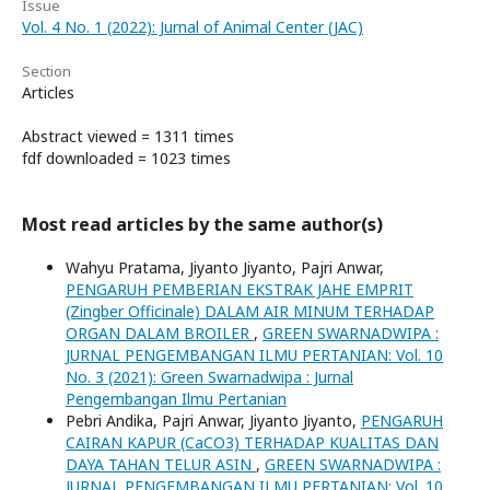
Issue
Vol. 4 No. 1 (2022): Jurnal of Animal Center (JAC)
Section
Articles
Abstract viewed = 1311 times
fdf downloaded = 1023 times
Most read articles by the same author(s)
Wahyu Pratama, Jiyanto Jiyanto, Pajri Anwar,
PENGARUH PEMBERIAN EKSTRAK JAHE EMPRIT
(Zingber Officinale) DALAM AIR MINUM TERHADAP
ORGAN DALAM BROILER
,
GREEN SWARNADWIPA :
JURNAL PENGEMBANGAN ILMU PERTANIAN: Vol. 10
No. 3 (2021): Green Swarnadwipa : Jurnal
Pengembangan Ilmu Pertanian
Pebri Andika, Pajri Anwar, Jiyanto Jiyanto,
PENGARUH
CAIRAN KAPUR (CaCO3) TERHADAP KUALITAS DAN
DAYA TAHAN TELUR ASIN
,
GREEN SWARNADWIPA :
JURNAL PENGEMBANGAN ILMU PERTANIAN: Vol. 10