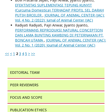
Bovi Pratama Seplin, Pajri Anwar, Jiyanto Jiyanto,
EFEKTIVITAS SUPLEMENTASI TEPUNG KUNYIT
(Curcuma Domestica) TERHADAP PROFIL SEL DARAH
PUTIH BROILER
,
JOURNAL OF ANIMAL CENTER (JAC):
Vol. 4 No. 2 (2022): Jurnal of Animal Center (JAC)
Radiyati Radiyati, Pajri Anwar, Jiyanto Jiyanto,
PERFORMANS REPRODUKSI NATURAL CONCEPTION
DAN LAMA BUNTING KAMBING DI PETERNAKAN PT.
BONCAH UTAMA
,
JOURNAL OF ANIMAL CENTER (JAC):
Vol. 2 No. 1 (2020): Journal of Animal Center (JAC)
<<
<
1
2
3
4
5
>
>>
EDITORIAL TEAM
PEER REVIEWERS
FOCUS AND SCOPE
PUBLICATION ETHICS