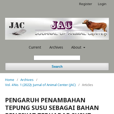
Register
Login
Current
Archives
About
Search
Home
/
Archives
/
Vol. 4 No. 1 (2022): Jurnal of Animal Center (JAC)
/
Articles
PENGARUH PENAMBAHAN
TEPUNG SUSU SEBAGAI BAHAN