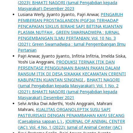
(2023): BHAKTI NAGORI (Jurnal Pengabdian kepada
Masyarakat) Desember 2023
Lusiana Werly, Jiyanto Jiyanto, Pajri Anwar,
PENGARUH
PEMBERIAN PROSTAGLANDIN (PGF2α) TERHADAP
PENCAPAIAN SIKLUS BIRAHI SAPI BETINA KUANTAN
PLASMA NUTFAH
,
GREEN SWARNADWIPA : JURNAL
PENGEMBANGAN ILMU PERTANIAN: Vol. 10 No. 3
(2021): Green Swarnadwipa : Jurnal Pengembangan Ilmu
Pertanian
Pajri Anwar, Jiyanto Jiyanto, Infitria Infitria, Imelda Siska,
Yoshi Lia Anggraini,
PRODUKSI TERNAK ITIK DAN
PERSENTASE PENGGUNAAN BAHAN PAKAN DALAM
RANSUM ITIK DI DESA SIKAKAK KECAMATAN CERENTI
KABUPATEN KUANTAN SINGINGI
,
BHAKTI NAGORI
(Jurnal Pengabdian kepada Masyarakat): Vol. 1 No. 2
(2021): BHAKTI NAGORI (Jurnal Pengabdian kepada
Masyarakat) Desember 2021
Selvi Artika Dwi Aderthi, Yoshi Anggraini, Mahrani
Mahrani,
KUALITAS ORGANOLEPTIK SUSU SAPI
PASTEURISASI DENGAN PENAMBAHAN KAYU SECANG
(Caesalpinia sappan L.)
,
JOURNAL OF ANIMAL CENTER
(JAC): Vol. 4 No. 1 (2022): Jurnal of Animal Center (JAC)