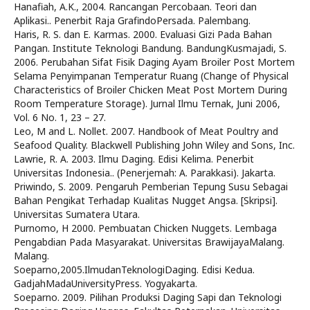
Hanafiah, A.K., 2004. Rancangan Percobaan. Teori dan
Aplikasi.. Penerbit Raja GrafindoPersada. Palembang.
Haris, R. S. dan E. Karmas. 2000. Evaluasi Gizi Pada Bahan
Pangan. Institute Teknologi Bandung. BandungKusmajadi, S.
2006. Perubahan Sifat Fisik Daging Ayam Broiler Post Mortem
Selama Penyimpanan Temperatur Ruang (Change of Physical
Characteristics of Broiler Chicken Meat Post Mortem During
Room Temperature Storage). Jurnal Ilmu Ternak, Juni 2006,
Vol. 6 No. 1, 23 – 27.
Leo, M and L. Nollet. 2007. Handbook of Meat Poultry and
Seafood Quality. Blackwell Publishing John Wiley and Sons, Inc.
Lawrie, R. A. 2003. Ilmu Daging. Edisi Kelima. Penerbit
Universitas Indonesia.. (Penerjemah: A. Parakkasi). Jakarta.
Priwindo, S. 2009. Pengaruh Pemberian Tepung Susu Sebagai
Bahan Pengikat Terhadap Kualitas Nugget Angsa. [Skripsi].
Universitas Sumatera Utara.
Purnomo, H 2000. Pembuatan Chicken Nuggets. Lembaga
Pengabdian Pada Masyarakat. Universitas BrawijayaMalang.
Malang.
Soeparno,2005.IlmudanTeknologiDaging. Edisi Kedua.
GadjahMadaUniversityPress. Yogyakarta.
Soeparno. 2009. Pilihan Produksi Daging Sapi dan Teknologi