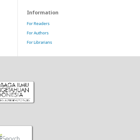
Information
For Readers
For Authors
For Librarians