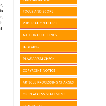
ia,
la
FOCUS AND SCOPE
an,
ah
PUBLICATION ETHICS
il
AUTHOR GUIDELINES
INDEXING
PLAGIARISM CHECK
COPYRIGHT NOTICE
ARTICLE PROCESSING CHARGES
OPEN ACCESS STATEMENT
CONTACT US