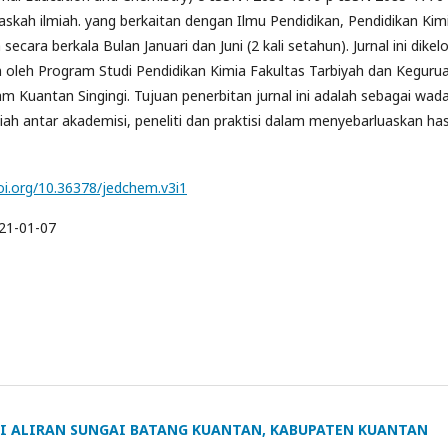
skah ilmiah. yang berkaitan dengan Ilmu Pendidikan, Pendidikan Kim
secara berkala Bulan Januari dan Juni (2 kali setahun). Jurnal ini dikelo
n oleh Program Studi Pendidikan Kimia Fakultas Tarbiyah dan Keguru
lam Kuantan Singingi. Tujuan penerbitan jurnal ini adalah sebagai wad
iah antar akademisi, peneliti dan praktisi dalam menyebarluaskan has
doi.org/10.36378/jedchem.v3i1
21-01-07
 DI ALIRAN SUNGAI BATANG KUANTAN, KABUPATEN KUANTAN