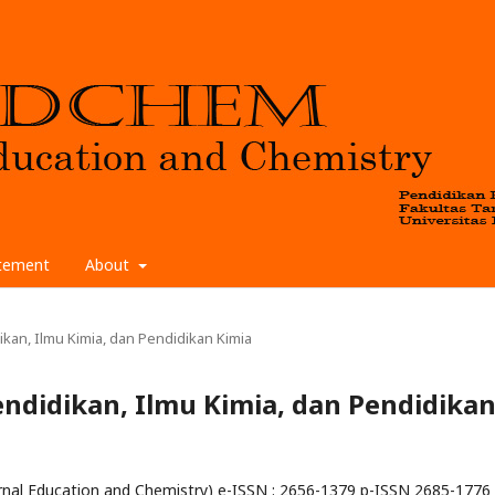
atement
About
idikan, Ilmu Kimia, dan Pendidikan Kimia
 Pendidikan, Ilmu Kimia, dan Pendidika
nal Education and Chemistry) e-ISSN : 2656-1379 p-ISSN 2685-1776