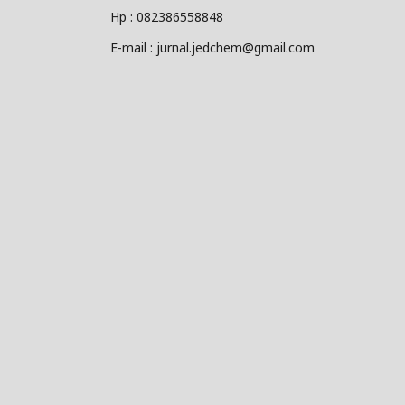
Hp : 082386558848
E-mail : jurnal.jedchem@gmail.com