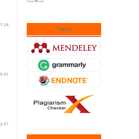
1-24
TOOLS
5-31
2-37