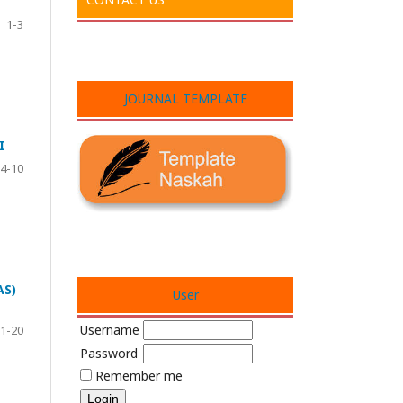
1-3
JOURNAL TEMPLATE
I
4-10
AS)
User
Username
1-20
Password
Remember me