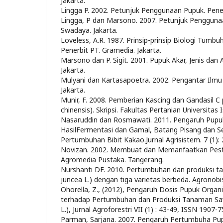
Jakarta.
Lingga P. 2002. Petunjuk Penggunaan Pupuk. Pene
Lingga, P dan Marsono. 2007. Petunjuk Pengguna
Swadaya. Jakarta.
Loveless, A.R. 1987. Prinsip-prinsip Biologi Tumb
Penerbit PT. Gramedia. Jakarta.
Marsono dan P. Sigit. 2001. Pupuk Akar, Jenis dan 
Jakarta.
Mulyani dan Kartasapoetra. 2002. Pengantar Ilmu 
Jakarta.
Munir, F. 2008. Pemberian Kascing dan Gandasil C 
chinensis). Skripsi. Fakultas Pertanian Universitas
Nasaruddin dan Rosmawati. 2011. Pengaruh Pupuk
HasilFermentasi dan Gamal, Batang Pisang dan S
Pertumbuhan Bibit Kakao.Jurnal Agrisistem. 7 (1): 
Novizan. 2002. Membuat dan Memanfaatkan Pest
Agromedia Pustaka. Tangerang.
Nurshanti DF. 2010. Pertumbuhan dan produksi t
juncea L.) dengan tiga varietas berbeda. Agronobis
Ohorella, Z., (2012), Pengaruh Dosis Pupuk Organ
terhadap Pertumbuhan dan Produksi Tanaman Sawi
L.), Jurnal Agroforestri VII (1) : 43-49, ISSN 1907-7
Parman, Sarjana. 2007. Pengaruh Pertumbuha Pup