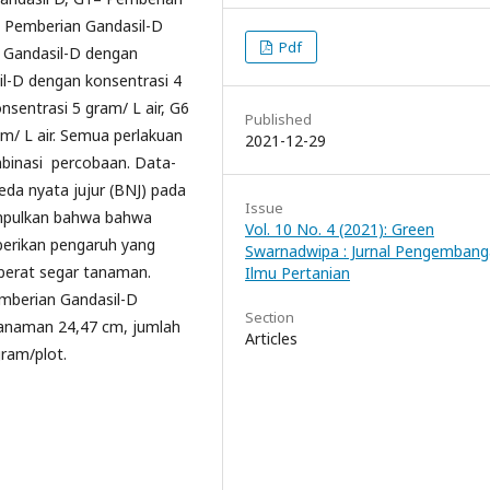
= Pemberian Gandasil-D
Pdf
n Gandasil-D dengan
il-D dengan konsentrasi 4
nsentrasi 5 gram/ L air, G6
Published
m/ L air. Semua perlakuan
2021-12-29
mbinasi percobaan. Data-
 beda nyata jujur (BNJ) pada
Issue
simpulkan bahwa bahwa
Vol. 10 No. 4 (2021): Green
berikan pengaruh yang
Swarnadwipa : Jurnal Pengemban
berat segar tanaman.
Ilmu Pertanian
emberian Gandasil-D
Section
 tanaman 24,47 cm, jumlah
Articles
ram/plot.