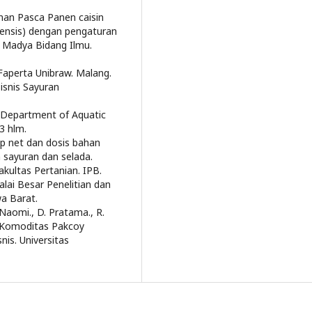
nan Pasca Panen caisin
nnensis) dengan pengaturan
an Madya Bidang Ilmu.
 Faperta Unibraw. Malang.
isnis Sayuran
. Department of Aquatic
3 hlm.
p net dan dosis bahan
 sayuran dan selada.
kultas Pertanian. IPB.
lai Besar Penelitian dan
a Barat.
. Naomi., D. Pratama., R.
. Komoditas Pakcoy
nis. Universitas