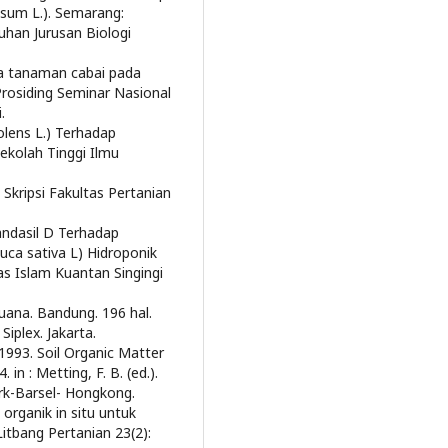
um L.). Semarang:
uhan Jurusan Biologi
a tanaman cabai pada
Prosiding Seminar Nasional
.
olens L.) Terhadap
ekolah Tinggi Ilmu
Skripsi Fakultas Pertanian
andasil D Terhadap
ca sativa L) Hidroponik
as Islam Kuantan Singingi
Buana. Bandung. 196 hal.
iplex. Jakarta.
, 1993. Soil Organic Matter
n : Metting, F. B. (ed.).
ork-Barsel- Hongkong.
organik in situ untuk
Litbang Pertanian 23(2):