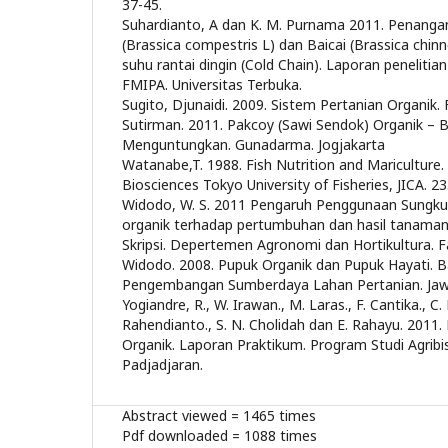
37-45.
Suhardianto, A dan K. M. Purnama 2011. Penanga
(Brassica compestris L) dan Baicai (Brassica chi
suhu rantai dingin (Cold Chain). Laporan peneliti
FMIPA. Universitas Terbuka.
Sugito, Djunaidi. 2009. Sistem Pertanian Organik.
Sutirman. 2011. Pakcoy (Sawi Sendok) Organik – B
Menguntungkan. Gunadarma. Jogjakarta
Watanabe,T. 1988. Fish Nutrition and Mariculture
Biosciences Tokyo University of Fisheries, JICA. 23
Widodo, W. S. 2011 Pengaruh Penggunaan Sungku
organik terhadap pertumbuhan dan hasil tanaman
Skripsi. Depertemen Agronomi dan Hortikultura. Fa
Widodo. 2008. Pupuk Organik dan Pupuk Hayati. Ba
Pengembangan Sumberdaya Lahan Pertanian. Jaw
Yogiandre, R., W. Irawan., M. Laras., F. Cantika., C
Rahendianto., S. N. Cholidah dan E. Rahayu. 2011
Organik. Laporan Praktikum. Program Studi Agribis
Padjadjaran.
Abstract viewed = 1465 times
Pdf downloaded = 1088 times