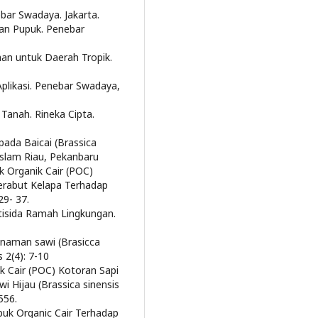
bar Swadaya. Jakarta.
an Pupuk. Penebar
uhan untuk Daerah Tropik.
Aplikasi. Penebar Swadaya,
Tanah. Rineka Cipta.
pada Baicai (Brassica
 Islam Riau, Pekanbaru
 Organik Cair (POC)
erabut Kelapa Terhadap
29- 37.
isida Ramah Lingkungan.
anaman sawi (Brasicca
 2(4): 7-10
ik Cair (POC) Kotoran Sapi
 Hijau (Brassica sinensis
556.
uk Organic Cair Terhadap