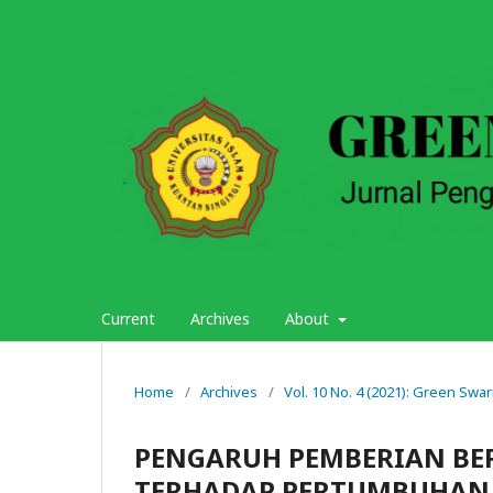
Current
Archives
About
Home
/
Archives
/
Vol. 10 No. 4 (2021): Green Sw
PENGARUH PEMBERIAN BER
TERHADAP PERTUMBUHAN