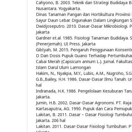
Cahyono, B. 2003. Teknik dan Strategi Budidaya B
Nusantara. Yogyakarta.
Dinas Tanaman Pangan dan Hortikultura Provinsi R
Sayur Daun Lebar. Digunakan Dalam Lingkungan Se
Dwidjoseputro. 2010. Dasar-Dasar Mikrobiologi. 
Jakarta
Gardner et.al. 1985. Fisiologi Tanaman Budidaya. 
(Penerjemah). UI Press. Jakarta
Gibtyah, M. 2015. Pengaruh Penggunaan Konsentr
D Dan Dosis Pupuk Guano Terhadap Pertumbuha
Cabai Merah (Capsicum annum L.). Jurnal. Fakultas
Islam Darul Ulum Lamongan
Hakim, N., Nyakpa, M.Y., Lubis, A.M., Nugroho, S.G
G.B.,Bailey, H.H. 1986. Dasar-Dasar Ilmu Tanah. U
hal
Indranada, H.K. 1986. Pengelolaan Kesuburan Tana
Jakarta.
Jumin, H.B. 2002. Dasar-Dasar Agronomi. PT. Raja 
Kartasaputra, AG. 1990. Pupuk dan Cara Pemupuk
Lakitan, B. 2011. Dasar – Dasar Fisiologi Tumbuh
Jakarta. 206 hal
Lakitan. 2011. Dasar-Dasar Fisiologi Tumbuhan. P