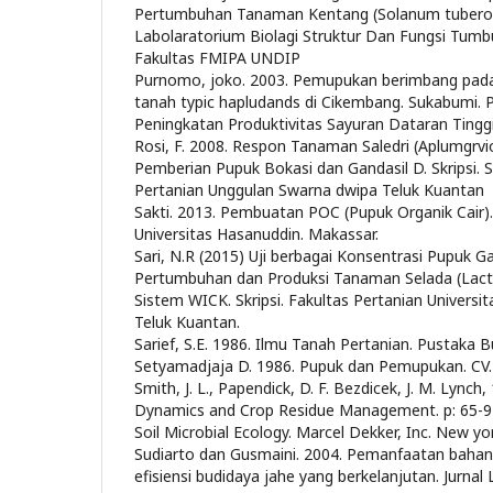
Pertumbuhan Tanaman Kentang (Solanum tuberos
Labolaratorium Biolagi Struktur Dan Fungsi Tumb
Fakultas FMIPA UNDIP
Purnomo, joko. 2003. Pemupukan berimbang pad
tanah typic hapludands di Cikembang. Sukabumi. 
Peningkatan Produktivitas Sayuran Dataran Tinggi
Rosi, F. 2008. Respon Tanaman Saledri (Aplumgrvi
Pemberian Pupuk Bokasi dan Gandasil D. Skripsi. S
Pertanian Unggulan Swarna dwipa Teluk Kuantan
Sakti. 2013. Pembuatan POC (Pupuk Organik Cair). 
Universitas Hasanuddin. Makassar.
Sari, N.R (2015) Uji berbagai Konsentrasi Pupuk G
Pertumbuhan dan Produksi Tanaman Selada (Lactu
Sistem WICK. Skripsi. Fakultas Pertanian Universit
Teluk Kuantan.
Sarief, S.E. 1986. Ilmu Tanah Pertanian. Pustaka 
Setyamadjaja D. 1986. Pupuk dan Pemupukan. CV. S
Smith, J. L., Papendick, D. F. Bezdicek, J. M. Lynch
Dynamics and Crop Residue Management. p: 65-94. i
Soil Microbial Ecology. Marcel Dekker, Inc. New y
Sudiarto dan Gusmaini. 2004. Pemanfaatan bahan 
efisiensi budidaya jahe yang berkelanjutan. Jurnal 