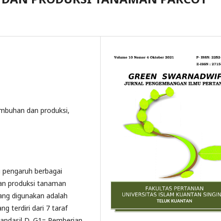
umbuhan dan produksi,
i pengaruh berbagai
an produksi tanaman
yang digunakan adalah
 terdiri dari 7 taraf
Gandasil D, G1= Pemberian