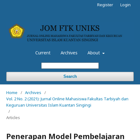
Register
Login
Current
Archives
About
Search
Home
/
Archives
/
Vol. 2 No. 2 (2021): Jurnal Online Mahasiswa Fakultas Tarbiyah dan
Keguruan Universitas Islam Kuantan Singingi
/
Articles
Penerapan Model Pembelajaran