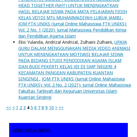
HEAD TOGETHER (NHT) UNTUK MENINGKATKAN
HASIL BELAJAR SISWA PADA MATA PELAJARAN FIQIH
KELAS VII1DI MTs MUHAMMADIYAH LUBUK JAMBI
,
JOM FTK UNIKS (Jurnal Online Mahasiswa FTK UNIKS):
Vol. 2 No. 1 (2020): Jurnal Mahasiswa Pendidikan Kimia
dan Pendidikan Agama Islam
Ekis Yulanda, Andrizal Andrizal, Zulhaini Zulhaini,
UPAYA
GURU DALAM MENGGUNAKAN MEDIA VIDEO ANIMASI
UNTUK MENINGKATKAN MOTIVASI BELAJAR SISWA
PADA BIDANG STUDI PENDIDIKAN AGAMA ISLAM
DAN BUDI PEKERTI KELAS VII DI SMP NEGERI 4
KECAMATAN PANGEAN KABUPATEN KUANTAN
SINGINGI
,
JOM FTK UNIKS (Jurnal Online Mahasiswa
FTK UNIKS): Vol. 2 No. 2 (2021): Jurnal Online Mahasiswa
Fakultas Tarbiyah dan Keguruan Universitas Islam
Kuantan Singingi
<<
<
1
2
3
4
5
6
7
8
9
10
>
>>
ADDITIONAL MENU