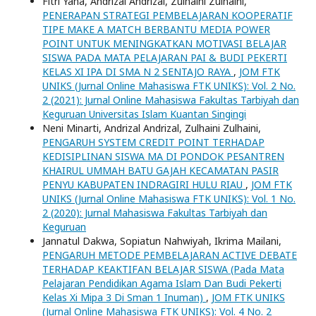
Fitri Yana, Andrizal Andrizal, Zulhaini Zulhaini,
PENERAPAN STRATEGI PEMBELAJARAN KOOPERATIF
TIPE MAKE A MATCH BERBANTU MEDIA POWER
POINT UNTUK MENINGKATKAN MOTIVASI BELAJAR
SISWA PADA MATA PELAJARAN PAI & BUDI PEKERTI
KELAS XI IPA DI SMA N 2 SENTAJO RAYA
,
JOM FTK
UNIKS (Jurnal Online Mahasiswa FTK UNIKS): Vol. 2 No.
2 (2021): Jurnal Online Mahasiswa Fakultas Tarbiyah dan
Keguruan Universitas Islam Kuantan Singingi
Neni Minarti, Andrizal Andrizal, Zulhaini Zulhaini,
PENGARUH SYSTEM CREDIT POINT TERHADAP
KEDISIPLINAN SISWA MA DI PONDOK PESANTREN
KHAIRUL UMMAH BATU GAJAH KECAMATAN PASIR
PENYU KABUPATEN INDRAGIRI HULU RIAU
,
JOM FTK
UNIKS (Jurnal Online Mahasiswa FTK UNIKS): Vol. 1 No.
2 (2020): Jurnal Mahasiswa Fakultas Tarbiyah dan
Keguruan
Jannatul Dakwa, Sopiatun Nahwiyah, Ikrima Mailani,
PENGARUH METODE PEMBELAJARAN ACTIVE DEBATE
TERHADAP KEAKTIFAN BELAJAR SISWA (Pada Mata
Pelajaran Pendidikan Agama Islam Dan Budi Pekerti
Kelas Xi Mipa 3 Di Sman 1 Inuman)
,
JOM FTK UNIKS
(Jurnal Online Mahasiswa FTK UNIKS): Vol. 4 No. 2