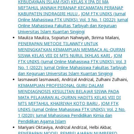
KEBUDAYAAN ISLAM (SKI) KELAS X IPA DI MA
MIFTAHUL JANNAH PERANAP KECAMATAN PERANAP
KABUPATEN INDRAGIRI HULU
,
JOM FTK UNIKS (Jurnal
Online Mahasiswa FTK UNIKS): Vol. 3 No. 1 (2022): Jurnal
Online Mahasiswa Fakultas Tarbiyah dan Keguruan
Universitas Islam Kuantan Singingi
Mauliza Mauliza, Sopiatun Nahwiyah, Ikrima Mailani,
PENERAPAN METODE TILAWATY UNTUK
MENINGKATKAN KEMAMPUAN MEMBACA AL-QUR’AN
SISWA KELAS VIII DI MTS NURUL IKHLAS KARI
,
JOM
FTK UNIKS (Jurnal Online Mahasiswa FTK UNIKS): Vol. 3
No. 1 (2022): Jurnal Online Mahasiswa Fakultas Tarbiyah
dan Keguruan Universitas Islam Kuantan Singingi
lasmawati lasmawati, Andrizal Andrizal, Zulhaini Zulhaini,
KEMAMPUAN PROFESIONAL GURU DALAM
MENDIAGNOSIS KESULITAN BELAJAR SISWA PADA
MATA PELAJARAN AL-QUR’AN HADITS KELAS VIII DI
MTS MIFTAHUL KHAIRIYAH KOTO BARU
,
JOM FTK
UNIKS (Jurnal Online Mahasiswa FTK UNIKS): Vol. 2 No.
1 (2020): Jurnal Mahasiswa Pendidikan Kimia dan
Pendidikan Agama Islam
Mariyani Oktaviya, Andrizal Andrizal, Helbi Akbar,
PENERAPAN MODEL PEMBELAJARAN NUMBERED