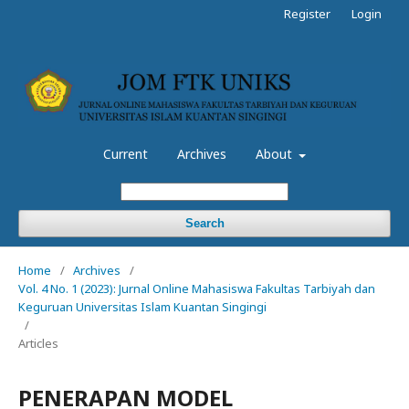
Register
Login
Current
Archives
About
Search
Home
/
Archives
/
Vol. 4 No. 1 (2023): Jurnal Online Mahasiswa Fakultas Tarbiyah dan
Keguruan Universitas Islam Kuantan Singingi
/
Articles
PENERAPAN MODEL