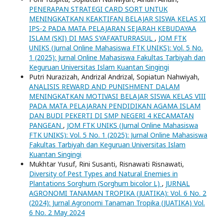
PENERAPAN STRATEGI CARD SORT UNTUK
MENINGKATKAN KEAKTIFAN BELAJAR SISWA KELAS XI
IPS-2 PADA MATA PELAJARAN SEJARAH KEBUDAYAA
ISLAM (SKI) DI MAS SYAFA’ATURRASUL
,
JOM FTK
UNIKS (Jurnal Online Mahasiswa FTK UNIKS): Vol. 5 No.
1 (2025): Jurnal Online Mahasiswa Fakultas Tarbiyah dan
Keguruan Universitas Islam Kuantan Singingi
Putri Nurazizah, Andrizal Andrizal, Sopiatun Nahwiyah,
ANALISIS REWARD AND PUNISHMENT DALAM
MENINGKATKAN MOTIVASI BELAJAR SISWA KELAS VIII
PADA MATA PELAJARAN PENDIDIKAN AGAMA ISLAM
DAN BUDI PEKERTI DI SMP NEGERI 4 KECAMATAN
PANGEAN
,
JOM FTK UNIKS (Jurnal Online Mahasiswa
FTK UNIKS): Vol. 5 No. 1 (2025): Jurnal Online Mahasiswa
Fakultas Tarbiyah dan Keguruan Universitas Islam
Kuantan Singingi
Mukhtar Yusuf, Rini Susanti, Risnawati Risnawati,
Diversity of Pest Types and Natural Enemies in
Plantations Sorghum (Sorghum bicolor L)
,
JURNAL
AGRONOMI TANAMAN TROPIKA (JUATIKA): Vol. 6 No. 2
(2024): Jurnal Agronomi Tanaman Tropika (JUATIKA) Vol.
6 No. 2 May 2024