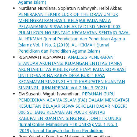
Agama Islam)
Nurdiana Nurdiana, Sopiatun Nahwiyah, Helbi Akbar,
PENERAPAN TEKNIK LUCK OF THE DRAW UNTUK
MENINGKATKAN HASIL BELAJAR PADA MATA
PELAJARANPAI SISWA KELAS IV DI SD NEGERI 003
PULAU KOPUNG SENTAJO KECAMATAN SENTAJO RAYA
,
AL-HIKMAH (Jurnal Pendidikan dan Pendidikan Agama
Islam): Vol. 1 No. 2 (2019): AL-HIKMAH (Jurnal
Pendidikan dan Pendidikan Agama Islam)
RISNAWATI RISNAWATI,
ANALISIS PENERAPAN
STANDAR AKUNTANSI KEUANGAN ENTITAS TANPA
AKUNTABILITAS PUBLIK (SAK ETAP) PADA KOPERASI
UNIT DESA BINA KARYA DESA BUKIT RAYA
KECAMATAN SINGINGI HILIR KABUPATEN KUANTAN
SINGINGI
,
JUHANPERAK: Vol. 2 No. 3 (2021)
Elvi Susanti, Wigati Iswandhiari,
PERANAN GURU
PENDIDIKAN AGAMA ISLAM (PAI) DALAM MENGATASI
KESULITAN BELAJAR SISWA SEKOLAH DASAR NEGERI
006 SETIANG KECAMATAN PUCUK RANTAU
KABUPATEN KUANTAN SINGINGI
,
JOM FTK UNIKS
(Jurnal Online Mahasiswa FTK UNIKS): Vol. 1 No. 1
(2019): Jurnal Tarbiyah dan Ilmu Pendidikan
Poni Yuspita, Sopiatun Nahwiyah, Alhairi Alhairi,