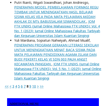
Putri Rianti, Wigati Iswandhiari, Johan Andriesgo,
PENERAPAN MODEL PEMBELAJARAN FORMASI REGU
TEMBAK UNTUK MENINGKATKAN HASIL BELAJAR
SISWA KELAS VII.A PADA MATA PELAJARAN AKIDAH
AKHLAK DI MTs BABUSSALAM SIMANDOLAK
,
JOM
FTK UNIKS (Jurnal Online Mahasiswa FTK UNIKS): Vol. 4
No. 1 (2023): Jurnal Online Mahasiswa Fakultas Tarbiyah
dan Keguruan Universitas Islam Kuantan Singingi
Yuli Mardiana, Sopiatun Nahwiyah, Ahmad Mualif,
PENERAPAN PROGRAM GERAKAN LITERASI SEKOLAH
UNTUK MENINGKATKAN MINAT BACA SISWA PADA
MATA PELAJARAN PENDIDIKAN AGAMA ISLAM DAN
BUDI PEKERTI KELAS VI SDN 003 PAUH ANGIT
KECAMATAN PANGEAN
,
JOM FTK UNIKS (Jurnal Online
Mahasiswa FTK UNIKS): Vol. 5 No. 1 (2025): Jurnal Online
Mahasiswa Fakultas Tarbiyah dan Keguruan Universitas
Islam Kuantan Singingi
<<
<
3
4
5
6
7
8
9
10
>
>>
ADDITIONAL MENU