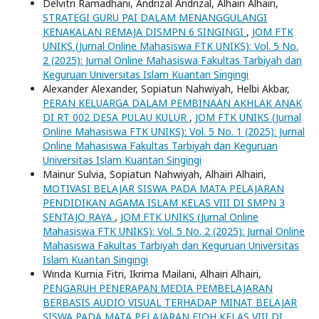
Delvitri Ramadhani, Andrizal Andrizal, Alhairi Alhairi,
STRATEGI GURU PAI DALAM MENANGGULANGI
KENAKALAN REMAJA DISMPN 6 SINGINGI
,
JOM FTK
UNIKS (Jurnal Online Mahasiswa FTK UNIKS): Vol. 5 No.
2 (2025): Jurnal Online Mahasiswa Fakultas Tarbiyah dan
Keguruan Universitas Islam Kuantan Singingi
Alexander Alexander, Sopiatun Nahwiyah, Helbi Akbar,
PERAN KELUARGA DALAM PEMBINAAN AKHLAK ANAK
DI RT 002 DESA PULAU KULUR
,
JOM FTK UNIKS (Jurnal
Online Mahasiswa FTK UNIKS): Vol. 5 No. 1 (2025): Jurnal
Online Mahasiswa Fakultas Tarbiyah dan Keguruan
Universitas Islam Kuantan Singingi
Mainur Sulvia, Sopiatun Nahwiyah, Alhairi Alhairi,
MOTIVASI BELAJAR SISWA PADA MATA PELAJARAN
PENDIDIKAN AGAMA ISLAM KELAS VIII DI SMPN 3
SENTAJO RAYA
,
JOM FTK UNIKS (Jurnal Online
Mahasiswa FTK UNIKS): Vol. 5 No. 2 (2025): Jurnal Online
Mahasiswa Fakultas Tarbiyah dan Keguruan Universitas
Islam Kuantan Singingi
Winda Kurnia Fitri, Ikrima Mailani, Alhairi Alhairi,
PENGARUH PENERAPAN MEDIA PEMBELAJARAN
BERBASIS AUDIO VISUAL TERHADAP MINAT BELAJAR
SISWA PADA MATA PELAJARAN FIQH KELAS VIII DI