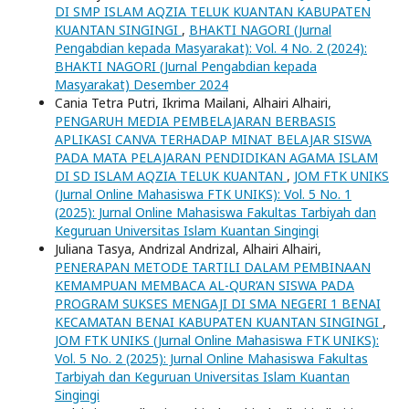
DI SMP ISLAM AQZIA TELUK KUANTAN KABUPATEN
KUANTAN SINGINGI
,
BHAKTI NAGORI (Jurnal
Pengabdian kepada Masyarakat): Vol. 4 No. 2 (2024):
BHAKTI NAGORI (Jurnal Pengabdian kepada
Masyarakat) Desember 2024
Cania Tetra Putri, Ikrima Mailani, Alhairi Alhairi,
PENGARUH MEDIA PEMBELAJARAN BERBASIS
APLIKASI CANVA TERHADAP MINAT BELAJAR SISWA
PADA MATA PELAJARAN PENDIDIKAN AGAMA ISLAM
DI SD ISLAM AQZIA TELUK KUANTAN
,
JOM FTK UNIKS
(Jurnal Online Mahasiswa FTK UNIKS): Vol. 5 No. 1
(2025): Jurnal Online Mahasiswa Fakultas Tarbiyah dan
Keguruan Universitas Islam Kuantan Singingi
Juliana Tasya, Andrizal Andrizal, Alhairi Alhairi,
PENERAPAN METODE TARTILI DALAM PEMBINAAN
KEMAMPUAN MEMBACA AL-QUR’AN SISWA PADA
PROGRAM SUKSES MENGAJI DI SMA NEGERI 1 BENAI
KECAMATAN BENAI KABUPATEN KUANTAN SINGINGI
,
JOM FTK UNIKS (Jurnal Online Mahasiswa FTK UNIKS):
Vol. 5 No. 2 (2025): Jurnal Online Mahasiswa Fakultas
Tarbiyah dan Keguruan Universitas Islam Kuantan
Singingi