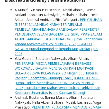
Most read articles by the same author(s)
A Mualif, Bustanur Bustanur , Alhairi Alhairi , Ikrima
Mailani , Sopiatun Nahwiyah , Zulhaini Zulhaini , Helbi
Akbar , Andrizal Andrizal , Fitra Wahyuni ,
PENYULUHAN
INSERSI NILAI-NILAI KARAKTER MELALUI
PEMBELAJARAN BAHASA ARAB DALAM PERSPEKTIF
PENDIDIKAN ISLAM BAGI MAJLIS GURU PP.AS-SALAM
AL-MUBAROKAH
,
BHAKTI NAGORI (Jurnal Pengabdian
kepada Masyarakat): Vol. 5 No. 1 (2025): BHAKTI
NAGORI (Jurnal Pengabdian kepada Masyarakat) Juni
2025
Yola Gustira, Sopiatun Nahwiyah, Alhairi Alhairi,
PENERAPAN MEDIA PEMBELAJARAN BERBASIS
WORDWALL DALAM MENINGKATKAN MOTIVASI
BELAJAR SISWA KELAS IV (Di SD Negeri 005 Teberau
Panjang Kecamatan Gunungg Toar)
,
JOM FTK UNIKS
(Jurnal Online Mahasiswa FTK UNIKS): Vol. 5 No. 2
(2025): Jurnal Online Mahasiswa Fakultas Tarbiyah dan
Keguruan Universitas Islam Kuantan Singingi
Andrizal, Bustanur, Ikrima Mailani, Alhairi, Sopiatun
Nahwiyah, Helbi Akbar, Zulhaini, Mualif, Lasmiadi, Yoga
Prasetiyo,
PELATIHAN P5 AKU SIAP MENJADI REMAJA