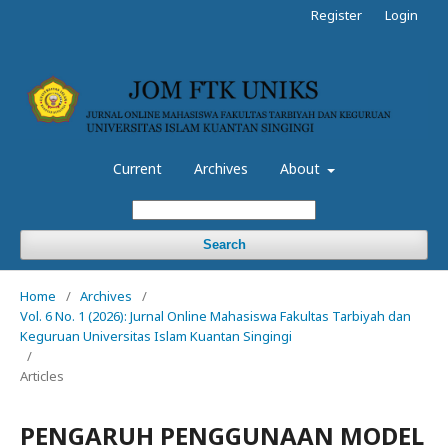
Register
Login
Current
Archives
About
Search
Home
/
Archives
/
Vol. 6 No. 1 (2026): Jurnal Online Mahasiswa Fakultas Tarbiyah dan
Keguruan Universitas Islam Kuantan Singingi
/
Articles
PENGARUH PENGGUNAAN MODEL