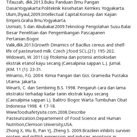
Tifauzah, dkk.2013.Buku Panduan Ilmu Pangan
Dasar.Yogyakarta:Politeknik Kesehatan Kemkes Yogyakarta.
Ulum,Ihyaul,2009.Intellectual Capital:Konsep dan Kajian
Empiris.Graha llmu.Yogyakarta.
Usmiati, S dan Abubakar.2009.Teknologi Pengolahan Susu.Balai
Besar Penelitian dan Pengembangan Pascapanen
Pertanian.Bogor.
Valik,dkk.2013.Growth Dinamics of Bacillus cereus and shelf-
life of pasteurised milk. Czech J.food SCL.(21): 195-202.
Widowati, W. 2011.Uji fitokimia dan potensi antioksidan
ekstrak etanol kayu secang (Caesalpinia sappan L.). Jurnal.
JKM. 11 (1): 23-31.
Winarno, F.G. 2004. Kimia Pangan dan Gizi. Gramedia Pustaka
Utama. Jakarta.
Winarti, C. dan Sembiring B.S. 1998. Pengaruh cara dan lama
ekstraksi terhadap kadar tanin ekstrak kayu secang
(Caesalpinia sappan L). Balitro Bogor. Warta Tumbuhan Obat
Indonesia 1998. 4: 17-18.
Www.foodsafetysite.com.2008.Describe
Pasteurization.Departement of Food Science and Human
Nutrition,Clemson University,USA.
Zhong X, Wu B, Pan YJ, Zheng S. 2009.Brazilein inhibits survivin
protein and mRNA expression and induces apoptosis in