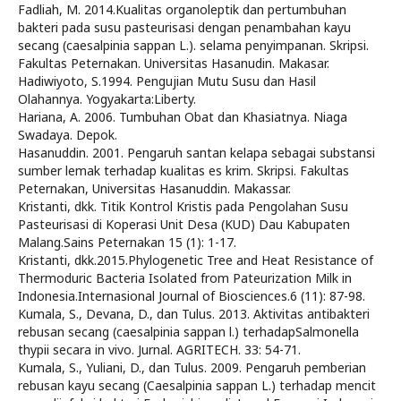
Fadliah, M. 2014.Kualitas organoleptik dan pertumbuhan
bakteri pada susu pasteurisasi dengan penambahan kayu
secang (caesalpinia sappan L.). selama penyimpanan. Skripsi.
Fakultas Peternakan. Universitas Hasanudin. Makasar.
Hadiwiyoto, S.1994. Pengujian Mutu Susu dan Hasil
Olahannya. Yogyakarta:Liberty.
Hariana, A. 2006. Tumbuhan Obat dan Khasiatnya. Niaga
Swadaya. Depok.
Hasanuddin. 2001. Pengaruh santan kelapa sebagai substansi
sumber lemak terhadap kualitas es krim. Skripsi. Fakultas
Peternakan, Universitas Hasanuddin. Makassar.
Kristanti, dkk. Titik Kontrol Kristis pada Pengolahan Susu
Pasteurisasi di Koperasi Unit Desa (KUD) Dau Kabupaten
Malang.Sains Peternakan 15 (1): 1-17.
Kristanti, dkk.2015.Phylogenetic Tree and Heat Resistance of
Thermoduric Bacteria Isolated from Pateurization Milk in
Indonesia.Internasional Journal of Biosciences.6 (11): 87-98.
Kumala, S., Devana, D., dan Tulus. 2013. Aktivitas antibakteri
rebusan secang (caesalpinia sappan l.) terhadapSalmonella
thypii secara in vivo. Jurnal. AGRITECH. 33: 54-71.
Kumala, S., Yuliani, D., dan Tulus. 2009. Pengaruh pemberian
rebusan kayu secang (Caesalpinia sappan L.) terhadap mencit