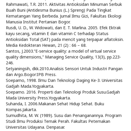
Rahmawati, T.R. 2011. Aktivitas Antioksidan Minuman Serbuk
Buah Buni (Antidesma Bunius (L.) Spreng) Pada Tingkat
Kematangan Yang Berbeda. Jurnal Ilmu Gizi, Fakultas Ekologi
Manusia Institut Pertanian Bogor.
Rusdi, U. D., W. Widowati, dan E. T. Marlina. 2005. Efek Ektrak
kayu secang, vitamin E dan vitamin C terhadap Status
Antioksidan Total (SAT) pada mencit yang terpapar aflatoksin.
Media Kedokteran Hewan, 21 (2) : 66 – 68.
Santos, J.2003.”E-service quality: a model of virtual service
quality dimensions,” Managing Service Quality, 13(3), pp.223-
246.
Setyaningsih, dkk.2010.Analisis Sensori Untuk Industri Pangan
dan Argo.Bogor:IPB Press.
Soeparno, 1998. Ilmu Dan Teknologi Daging Ke-3. Universitas
Gadjah Mada.Yogyakarta.
Soeparno. 2016. Properti dan Teknologi Produk Susu.Gadjah
Mada University Press.Yogyakarta.
Suhanda, I. 2006.Makanan Sehat Hidup Sehat. Buku
Kompas.Jakarta.
Sumudhita, M. W. (1989). Susu dan Penanganannya. Program
Studi Ilmu Produksi Ternak Perah. Fakultas Peternakan
Universitas Udayana. Denpasar.