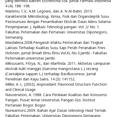
yang diinfeksi bakteri Escherichia coli. Jurnal Farmasi Indonesia
4 (4): 188 -198.
Maitimu. C.V., A.M. Legowo, dan A. N Al-Bahri. 2013.
Karakteristik Mikrobiologi, Kimia, Fisik dan Organoleptik Susu
Pasteurisasi dengan Penambahan Ekstrak Daun Aileru Selama
Penyimpanan. J. Aplikasi Teknologi pangan. Vol. 2/ No. 1.
Fakultas Peternakan dan Pertanian. Universitas Diponegoro,
Semarang.
Mardalena.2008.Pengaruh Waktu Pemerahan dan Tingkat
Laktasi Terhadap Kualitas Susu Sapi Perah Peranakan Fries
Holstein. Jurnal Ilmiah Ilmu-Ilmu Vol.XL.No.3.Jambi : Fakultas
Peternakan universitas Jambi.
Miksusanti, Fitrya, N., dan Marfinda. 2011. Aktivitas campuran
ekstrak kulit manggis (Garcinia mangostana L.) secang
(Caesalpina sappan L.) terhadap Bacilluscereus. Jurnal
Penelitian dan Kayu Sains. 14 (3): 141152.
Miller, A. L. (2002). Anyioxidant Flavonoid Structure Function
and Clinical Usage.
Nasoeration, A. 1988. Cara Penilaian Kualitas dan Konsumsi
Pangan. Pusat Antar Universitas Pangan Gizi. Institut
Pertanian Bogor. Bogor.
Nurwantoro.2009. Bahan Ajar Dasar teknologi Hasil Ternak.
Fakultas Peternakan, Universitas Diponegoro.Semarang.