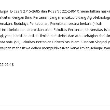
wipa E- ISSN 2715-2685 dan P-ISSN : 2252-861X
menerbitkan nask
erkaitan dengan Ilmu Pertanian yang mencakup bidang Agroteknologi
ternakan, Budidaya Perkebunan. Penerbitan secara berkala (4 kali
l ini dikelola dan diterbitkan oleh Fakultas Pertanian, Universitas Isl
i, yang berisikan artikel ilmiah dari skripsi dan atau sebagian dari skr
ta satu (S1) Fakultas Pertanian Universitas Islam Kuantan Singingi 
ajiban mahasiswa dalam mempublikasikan karya ilmiah sebagai sya
22-05-18