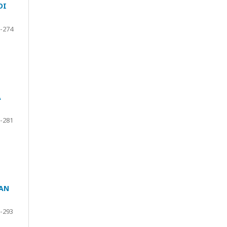
DI
-274
A
-281
TAN
-293