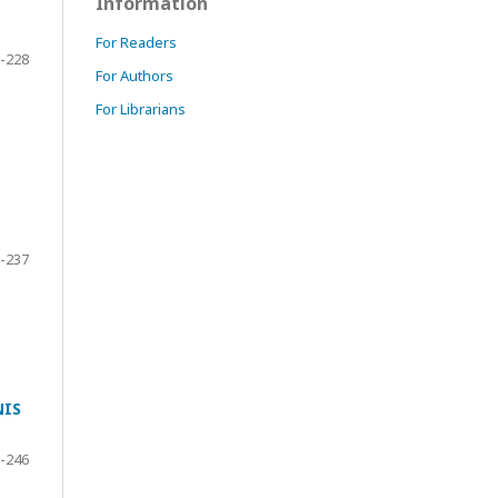
Information
For Readers
-228
For Authors
For Librarians
-237
NIS
-246