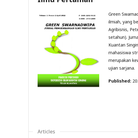
Green Swarnad
ilmiah, yang b
Agribisnis, Pe
setahun). Jurna
Kuantan Singing
mahasiswa stra
merupakan kew
ujian sarjana.
Published:
20
Articles