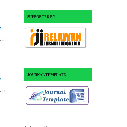
SUPPORTED BY
N
-208
JOURNAL TEMPLATE
N
-218