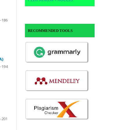
-186
RECOMMENDED TOOLS
A)
-194
-201