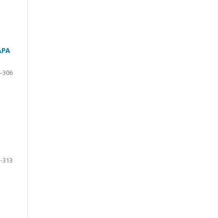
APA
-306
-313