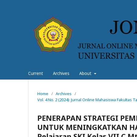
Current
Archives
About
Home
/
Archives
/
Vol. 4 No. 2 (2024): Jurnal Online Mahasiswa Fakultas
PENERAPAN STRATEGI PEM
UNTUK MENINGKATKAN HAS
Pelajaran SKI Kelas VII C M