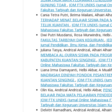
GUNUNG TOAR
,
JOM FTK UNIKS (Jurnal Onl
Fakultas Tarbiyah dan Keguruan Universitas
Cania Tetra Putri, Ikrima Mailani, Alhairi Alha
TERHADAP MINAT BELAJAR SISWA PADA M
TELUK KUANTAN
,
JOM FTK UNIKS (Jurnal On
Mahasiswa Fakultas Tarbiyah dan Keguruan 
Dwi Putri Musdansi, Rosa Murwindra, Helbi
FAKULTAS TARBIYAH DAN KEGURUAN
,
JE
Jurnal Pendidikan, Ilmu Kimia, dan Pendidik
Juliana Tasya, Andrizal Andrizal, Alhairi Alhair
MEMBACA AL-QUR’AN SISWA PADA PROGR
KABUPATEN KUANTAN SINGINGI
,
JOM FTK 
Online Mahasiswa Fakultas Tarbiyah dan Keg
Liana Irma Damayanti, Helbi Akbar, A Muali
MADRASAH DINIYAH PONDOK PESANTREN 
KUANTAN SINGINGI
,
JOM FTK UNIKS (Jurna
Mahasiswa Fakultas Tarbiyah dan Keguruan 
Olin Kia, Andrizal Andrizal, Helbi Akbar,
PENG
BELAJAR PADA MATA PELAJARAN PENDIDI
JOM FTK UNIKS (Jurnal Online Mahasiswa FTK
Tarbiyah dan Keguruan Universitas Islam Ku
Delvitri Ramadhani, Andrizal Andrizal, Alhairi