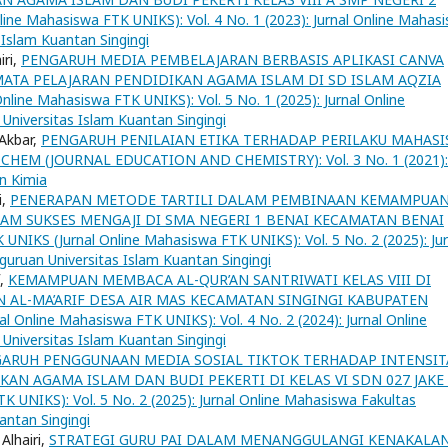
ine Mahasiswa FTK UNIKS): Vol. 4 No. 1 (2023): Jurnal Online Mahas
 Islam Kuantan Singingi
iri,
PENGARUH MEDIA PEMBELAJARAN BERBASIS APLIKASI CANVA
ATA PELAJARAN PENDIDIKAN AGAMA ISLAM DI SD ISLAM AQZIA
line Mahasiswa FTK UNIKS): Vol. 5 No. 1 (2025): Jurnal Online
Universitas Islam Kuantan Singingi
 Akbar,
PENGARUH PENILAIAN ETIKA TERHADAP PERILAKU MAHAS
DCHEM (JOURNAL EDUCATION AND CHEMISTRY): Vol. 3 No. 1 (2021):
an Kimia
i,
PENERAPAN METODE TARTILI DALAM PEMBINAAN KEMAMPUA
AM SUKSES MENGAJI DI SMA NEGERI 1 BENAI KECAMATAN BENAI
UNIKS (Jurnal Online Mahasiswa FTK UNIKS): Vol. 5 No. 2 (2025): Jur
uruan Universitas Islam Kuantan Singingi
f,
KEMAMPUAN MEMBACA AL-QUR’AN SANTRIWATI KELAS VIII DI
AL-MA’ARIF DESA AIR MAS KECAMATAN SINGINGI KABUPATEN
l Online Mahasiswa FTK UNIKS): Vol. 4 No. 2 (2024): Jurnal Online
Universitas Islam Kuantan Singingi
ARUH PENGGUNAAN MEDIA SOSIAL TIKTOK TERHADAP INTENSIT
KAN AGAMA ISLAM DAN BUDI PEKERTI DI KELAS VI SDN 027 JAKE
 UNIKS): Vol. 5 No. 2 (2025): Jurnal Online Mahasiswa Fakultas
antan Singingi
 Alhairi,
STRATEGI GURU PAI DALAM MENANGGULANGI KENAKALA