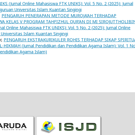
KS (Jurnal Online Mahasiswa FTK UNIKS): Vol. 5 No. 2 (2025): Jurnal
uruan Universitas Islam Kuantan Singingi
,
PENGARUH PENERAPAN METODE MUROJA’AH TERHADAP
A KELAS V PROGRAM TAHFIZHUL QUR’AN DI MI SIROJUTTHOLIBI
al Online Mahasiswa FTK UNIKS): Vol. 5 No. 2 (2025): Jurnal Online
Universitas Islam Kuantan Singingi
r,
PENGARUH EKSTRAKURIKULER ROHIS TERHADAP SIKAP SPIRITU
L-HIKMAH (Jurnal Pendidikan dan Pendidikan Agama Islam): Vol. 1 No
Pendidikan Agama Islam)