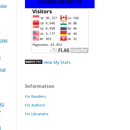
VISITOR STATISTICS
iswa
ISWA
N
View My Stats
nal
Information
For Readers
AS
For Authors
,
For Librarians
N