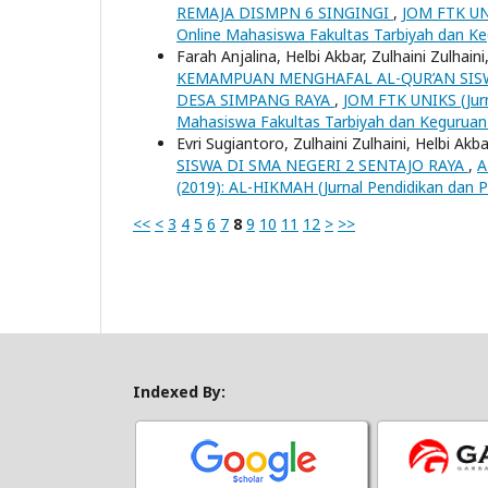
REMAJA DISMPN 6 SINGINGI
,
JOM FTK UNI
Online Mahasiswa Fakultas Tarbiyah dan Keg
Farah Anjalina, Helbi Akbar, Zulhaini Zulhaini
KEMAMPUAN MENGHAFAL AL-QUR’AN SISW
DESA SIMPANG RAYA
,
JOM FTK UNIKS (Jurn
Mahasiswa Fakultas Tarbiyah dan Keguruan 
Evri Sugiantoro, Zulhaini Zulhaini, Helbi Akba
SISWA DI SMA NEGERI 2 SENTAJO RAYA
,
A
(2019): AL-HIKMAH (Jurnal Pendidikan dan 
<<
<
3
4
5
6
7
8
9
10
11
12
>
>>
Indexed By: