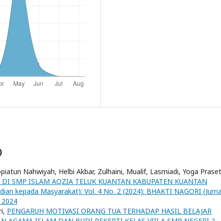
)
Sopiatun Nahwiyah, Helbi Akbar, Zulhaini, Mualif, Lasmiadi, Yoga Praset
A DI SMP ISLAM AQZIA TELUK KUANTAN KABUPATEN KUANTAN
ian kepada Masyarakat): Vol. 4 No. 2 (2024): BHAKTI NAGORI (Jurna
 2024
ri,
PENGARUH MOTIVASI ORANG TUA TERHADAP HASIL BELAJAR
 AGAMA ISLAM DAN BUDI PEKERTI KELAS VIII A SMP NEGERI 2