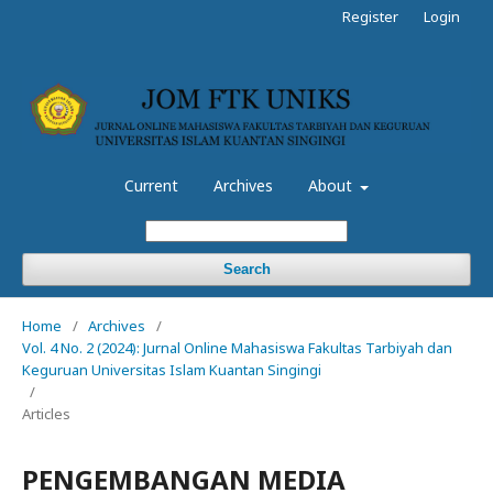
Register
Login
Current
Archives
About
Search
Home
/
Archives
/
Vol. 4 No. 2 (2024): Jurnal Online Mahasiswa Fakultas Tarbiyah dan
Keguruan Universitas Islam Kuantan Singingi
/
Articles
PENGEMBANGAN MEDIA