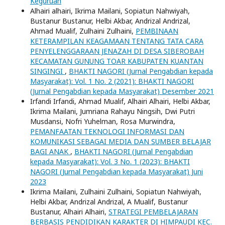
Keguruan
Alhairi alhairi, Ikrima Mailani, Sopiatun Nahwiyah,
Bustanur Bustanur, Helbi Akbar, Andrizal Andrizal,
Ahmad Mualif, Zulhaini Zulhaini,
PEMBINAAN
KETERAMPILAN KEAGAMAAN TENTANG TATA CARA
PENYELENGGARAAN JENAZAH DI DESA SIBEROBAH
KECAMATAN GUNUNG TOAR KABUPATEN KUANTAN
SINGINGI
,
BHAKTI NAGORI (Jurnal Pengabdian kepada
Masyarakat): Vol. 1 No. 2 (2021): BHAKTI NAGORI
(Jurnal Pengabdian kepada Masyarakat) Desember 2021
Irfandi Irfandi, Ahmad Mualif, Alhairi Alhairi, Helbi Akbar,
Ikrima Mailani, Jumriana Rahayu Ningsih, Dwi Putri
Musdansi, Nofri Yuhelman, Rosa Murwindra,
PEMANFAATAN TEKNOLOGI INFORMASI DAN
KOMUNIKASI SEBAGAI MEDIA DAN SUMBER BELAJAR
BAGI ANAK
,
BHAKTI NAGORI (Jurnal Pengabdian
kepada Masyarakat): Vol. 3 No. 1 (2023): BHAKTI
NAGORI (Jurnal Pengabdian kepada Masyarakat) Juni
2023
Ikrima Mailani, Zulhaini Zulhaini, Sopiatun Nahwiyah,
Helbi Akbar, Andrizal Andrizal, A Mualif, Bustanur
Bustanur, Alhairi Alhairi,
STRATEGI PEMBELAJARAN
BERBASIS PENDIDIKAN KARAKTER DI HIMPAUDI KEC.