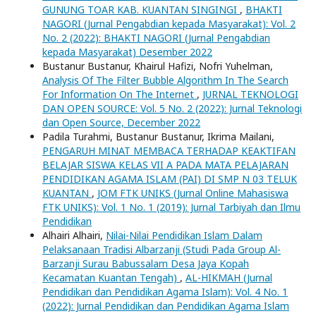
GUNUNG TOAR KAB. KUANTAN SINGINGI
,
BHAKTI
NAGORI (Jurnal Pengabdian kepada Masyarakat): Vol. 2
No. 2 (2022): BHAKTI NAGORI (Jurnal Pengabdian
kepada Masyarakat) Desember 2022
Bustanur Bustanur, Khairul Hafizi, Nofri Yuhelman,
Analysis Of The Filter Bubble Algorithm In The Search
For Information On The Internet
,
JURNAL TEKNOLOGI
DAN OPEN SOURCE: Vol. 5 No. 2 (2022): Jurnal Teknologi
dan Open Source, December 2022
Padila Turahmi, Bustanur Bustanur, Ikrima Mailani,
PENGARUH MINAT MEMBACA TERHADAP KEAKTIFAN
BELAJAR SISWA KELAS VII A PADA MATA PELAJARAN
PENDIDIKAN AGAMA ISLAM (PAI) DI SMP N 03 TELUK
KUANTAN
,
JOM FTK UNIKS (Jurnal Online Mahasiswa
FTK UNIKS): Vol. 1 No. 1 (2019): Jurnal Tarbiyah dan Ilmu
Pendidikan
Alhairi Alhairi,
Nilai-Nilai Pendidikan Islam Dalam
Pelaksanaan Tradisi Albarzanji (Studi Pada Group Al-
Barzanji Surau Babussalam Desa Jaya Kopah
Kecamatan Kuantan Tengah)
,
AL-HIKMAH (Jurnal
Pendidikan dan Pendidikan Agama Islam): Vol. 4 No. 1
(2022): Jurnal Pendidikan dan Pendidikan Agama Islam