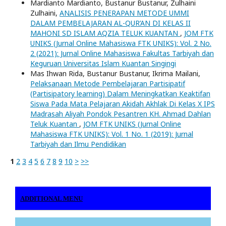
Mardianto Mardianto, Bustanur Bustanur, Zulhaini
Zulhaini,
ANALISIS PENERAPAN METODE UMMI
DALAM PEMBELAJARAN AL-QUR’AN DI KELAS II
MAHONI SD ISLAM AQZIA TELUK KUANTAN
,
JOM FTK
UNIKS (Jurnal Online Mahasiswa FTK UNIKS): Vol. 2 No.
2 (2021): Jurnal Online Mahasiswa Fakultas Tarbiyah dan
Keguruan Universitas Islam Kuantan Singingi
Mas Ihwan Rida, Bustanur Bustanur, Ikrima Mailani,
Pelaksanaan Metode Pembelajaran Partisipatif
(Partisipatory learning) Dalam Meningkatkan Keaktifan
Siswa Pada Mata Pelajaran Akidah Akhlak Di Kelas X IPS
Madrasah Aliyah Pondok Pesantren KH. Ahmad Dahlan
Teluk Kuantan
,
JOM FTK UNIKS (Jurnal Online
Mahasiswa FTK UNIKS): Vol. 1 No. 1 (2019): Jurnal
Tarbiyah dan Ilmu Pendidikan
1
2
3
4
5
6
7
8
9
10
>
>>
ADDITIONAL MENU