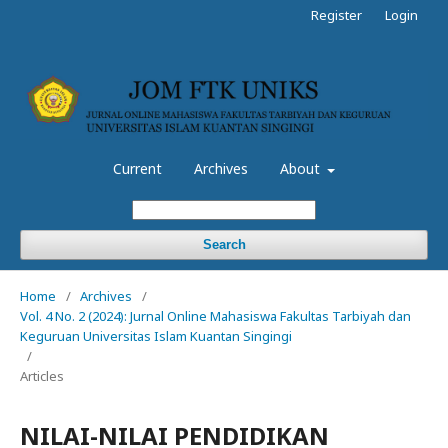
Register
Login
Current
Archives
About
Search
Home
/
Archives
/
Vol. 4 No. 2 (2024): Jurnal Online Mahasiswa Fakultas Tarbiyah dan
Keguruan Universitas Islam Kuantan Singingi
/
Articles
NILAI-NILAI PENDIDIKAN