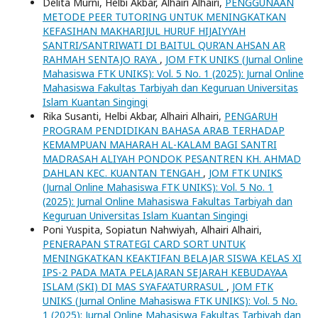
Delita Murni, Helbi Akbar, Alhairi Alhairi,
PENGGUNAAN
METODE PEER TUTORING UNTUK MENINGKATKAN
KEFASIHAN MAKHARIJUL HURUF HIJAIYYAH
SANTRI/SANTRIWATI DI BAITUL QUR’AN AHSAN AR
RAHMAH SENTAJO RAYA
,
JOM FTK UNIKS (Jurnal Online
Mahasiswa FTK UNIKS): Vol. 5 No. 1 (2025): Jurnal Online
Mahasiswa Fakultas Tarbiyah dan Keguruan Universitas
Islam Kuantan Singingi
Rika Susanti, Helbi Akbar, Alhairi Alhairi,
PENGARUH
PROGRAM PENDIDIKAN BAHASA ARAB TERHADAP
KEMAMPUAN MAHARAH AL-KALAM BAGI SANTRI
MADRASAH ALIYAH PONDOK PESANTREN KH. AHMAD
DAHLAN KEC. KUANTAN TENGAH
,
JOM FTK UNIKS
(Jurnal Online Mahasiswa FTK UNIKS): Vol. 5 No. 1
(2025): Jurnal Online Mahasiswa Fakultas Tarbiyah dan
Keguruan Universitas Islam Kuantan Singingi
Poni Yuspita, Sopiatun Nahwiyah, Alhairi Alhairi,
PENERAPAN STRATEGI CARD SORT UNTUK
MENINGKATKAN KEAKTIFAN BELAJAR SISWA KELAS XI
IPS-2 PADA MATA PELAJARAN SEJARAH KEBUDAYAA
ISLAM (SKI) DI MAS SYAFA’ATURRASUL
,
JOM FTK
UNIKS (Jurnal Online Mahasiswa FTK UNIKS): Vol. 5 No.
1 (2025): Jurnal Online Mahasiswa Fakultas Tarbiyah dan