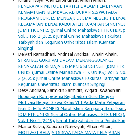
PENERAPAN METODE TARTILI DALAM PEMBINAAN
KEMAMPUAN MEMBACA AL-QUR’AN SISWA PADA
PROGRAM SUKSES MENGAJI DI SMA NEGERI 1 BENAI
KECAMATAN BENAI KABUPATEN KUANTAN SINGINGI
,
JOM FTK UNIKS (Jurnal Online Mahasiswa FTK UNIKS):
Vol. 5 No. 2 (2025): Jurnal Online Mahasiswa Fakultas
Tarbiyah dan Keguruan Universitas Islam Kuantan
Singingi
Delvitri Ramadhani, Andrizal Andrizal, Alhairi Alhairi,
STRATEGI GURU PAI DALAM MENANGGULANGI
KENAKALAN REMAJA DISMPN 6 SINGINGI
,
JOM FTK
UNIKS (Jurnal Online Mahasiswa FTK UNIKS): Vol. 5 No.
2 (2025): Jurnal Online Mahasiswa Fakultas Tarbiyah dan
Keguruan Universitas Islam Kuantan Singingi
Desy Andriani, Sarmidin Sarmidin, Wigati Iswandhiari,
Hubungan Kompetensi Kepribadian Guru Dengan
Motivasi Belajar Siswa Kelas VIII Pada Mata Pelajaran
Fiqh Di MTs PONPES Nurul Islam Kampung Baru Toar
,
JOM FTK UNIKS (Jurnal Online Mahasiswa FTK UNIKS):
Vol. 1 No. 1 (2019): Jurnal Tarbiyah dan Ilmu Pendidikan
Mainur Sulvia, Sopiatun Nahwiyah, Alhairi Alhairi,
MOTIVASI BELAJAR SISWA PADA MATA PELAJARAN