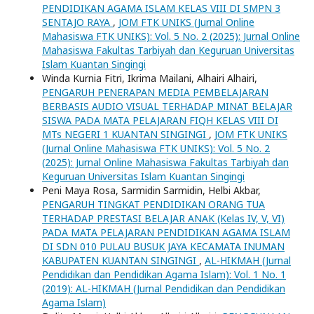
PENDIDIKAN AGAMA ISLAM KELAS VIII DI SMPN 3
SENTAJO RAYA
,
JOM FTK UNIKS (Jurnal Online
Mahasiswa FTK UNIKS): Vol. 5 No. 2 (2025): Jurnal Online
Mahasiswa Fakultas Tarbiyah dan Keguruan Universitas
Islam Kuantan Singingi
Winda Kurnia Fitri, Ikrima Mailani, Alhairi Alhairi,
PENGARUH PENERAPAN MEDIA PEMBELAJARAN
BERBASIS AUDIO VISUAL TERHADAP MINAT BELAJAR
SISWA PADA MATA PELAJARAN FIQH KELAS VIII DI
MTs NEGERI 1 KUANTAN SINGINGI
,
JOM FTK UNIKS
(Jurnal Online Mahasiswa FTK UNIKS): Vol. 5 No. 2
(2025): Jurnal Online Mahasiswa Fakultas Tarbiyah dan
Keguruan Universitas Islam Kuantan Singingi
Peni Maya Rosa, Sarmidin Sarmidin, Helbi Akbar,
PENGARUH TINGKAT PENDIDIKAN ORANG TUA
TERHADAP PRESTASI BELAJAR ANAK (Kelas IV, V, VI)
PADA MATA PELAJARAN PENDIDIKAN AGAMA ISLAM
DI SDN 010 PULAU BUSUK JAYA KECAMATA INUMAN
KABUPATEN KUANTAN SINGINGI
,
AL-HIKMAH (Jurnal
Pendidikan dan Pendidikan Agama Islam): Vol. 1 No. 1
(2019): AL-HIKMAH (Jurnal Pendidikan dan Pendidikan
Agama Islam)