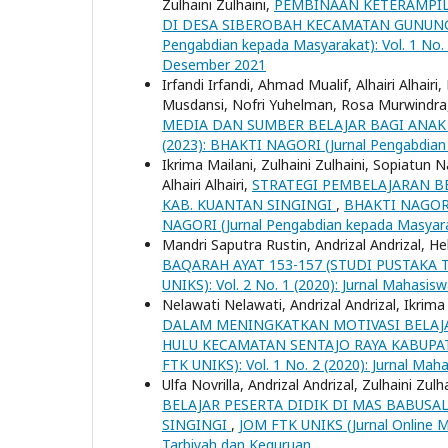
Zulhaini Zulhaini,
PEMBINAAN KETERAMPIL
DI DESA SIBEROBAH KECAMATAN GUNUN
Pengabdian kepada Masyarakat): Vol. 1 No
Desember 2021
Irfandi Irfandi, Ahmad Mualif, Alhairi Alhair
Musdansi, Nofri Yuhelman, Rosa Murwindra
MEDIA DAN SUMBER BELAJAR BAGI ANA
(2023): BHAKTI NAGORI (Jurnal Pengabdian
Ikrima Mailani, Zulhaini Zulhaini, Sopiatun 
Alhairi Alhairi,
STRATEGI PEMBELAJARAN B
KAB. KUANTAN SINGINGI
,
BHAKTI NAGORI 
NAGORI (Jurnal Pengabdian kepada Masyar
Mandri Saputra Rustin, Andrizal Andrizal, He
BAQARAH AYAT 153-157 (STUDI PUSTAKA 
UNIKS): Vol. 2 No. 1 (2020): Jurnal Mahasi
Nelawati Nelawati, Andrizal Andrizal, Ikrima
DALAM MENINGKATKAN MOTIVASI BELAJAR
HULU KECAMATAN SENTAJO RAYA KABUPA
FTK UNIKS): Vol. 1 No. 2 (2020): Jurnal Ma
Ulfa Novrilla, Andrizal Andrizal, Zulhaini Zulh
BELAJAR PESERTA DIDIK DI MAS BABUS
SINGINGI
,
JOM FTK UNIKS (Jurnal Online M
Tarbiyah dan Keguruan