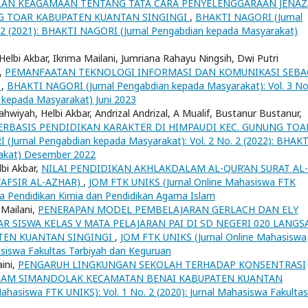
AN KEAGAMAAN TENTANG TATA CARA PENYELENGGARAAN JENA
G TOAR KABUPATEN KUANTAN SINGINGI
,
BHAKTI NAGORI (Jurnal
. 2 (2021): BHAKTI NAGORI (Jurnal Pengabdian kepada Masyarakat)
i, Helbi Akbar, Ikrima Mailani, Jumriana Rahayu Ningsih, Dwi Putri
,
PEMANFAATAN TEKNOLOGI INFORMASI DAN KOMUNIKASI SEBA
K
,
BHAKTI NAGORI (Jurnal Pengabdian kepada Masyarakat): Vol. 3 No
 kepada Masyarakat) Juni 2023
Nahwiyah, Helbi Akbar, Andrizal Andrizal, A Mualif, Bustanur Bustanur,
ERBASIS PENDIDIKAN KARAKTER DI HIMPAUDI KEC. GUNUNG TOA
(Jurnal Pengabdian kepada Masyarakat): Vol. 2 No. 2 (2022): BHAKT
akat) Desember 2022
lbi Akbar,
NILAI PENDIDIKAN AKHLAKDALAM AL-QUR’AN SURAT AL-
TAFSIR AL-AZHAR)
,
JOM FTK UNIKS (Jurnal Online Mahasiswa FTK
swa Pendidikan Kimia dan Pendidikan Agama Islam
 Mailani,
PENERAPAN MODEL PEMBELAJARAN GERLACH DAN ELY
 SISWA KELAS V MATA PELAJARAN PAI DI SD NEGERI 020 LANGS
TEN KUANTAN SINGINGI
,
JOM FTK UNIKS (Jurnal Online Mahasiswa
hasiswa Fakultas Tarbiyah dan Keguruan
aini,
PENGARUH LINGKUNGAN SEKOLAH TERHADAP KONSENTRASI
ALAM SIMANDOLAK KECAMATAN BENAI KABUPATEN KUANTAN
ahasiswa FTK UNIKS): Vol. 1 No. 2 (2020): Jurnal Mahasiswa Fakultas