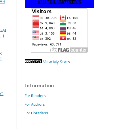
ZAH
VISITOR STATISTICS
GAI
. 1
R
I
View My Stats
Information
AT
For Readers
For Authors
For Librarians