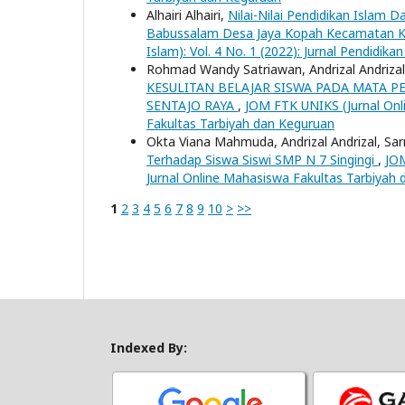
Alhairi Alhairi,
Nilai-Nilai Pendidikan Islam D
Babussalam Desa Jaya Kopah Kecamatan 
Islam): Vol. 4 No. 1 (2022): Jurnal Pendidi
Rohmad Wandy Satriawan, Andrizal Andrizal,
KESULITAN BELAJAR SISWA PADA MATA PE
SENTAJO RAYA
,
JOM FTK UNIKS (Jurnal Onli
Fakultas Tarbiyah dan Keguruan
Okta Viana Mahmuda, Andrizal Andrizal, Sar
Terhadap Siswa Siswi SMP N 7 Singingi
,
JOM
Jurnal Online Mahasiswa Fakultas Tarbiyah 
1
2
3
4
5
6
7
8
9
10
>
>>
Indexed By: