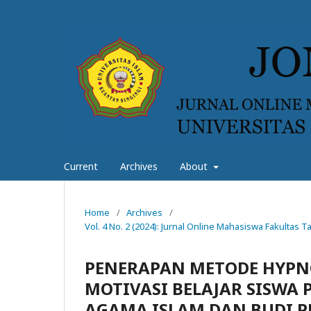
Current
Archives
About
Home
/
Archives
/
Vol. 4 No. 2 (2024): Jurnal Online Mahasiswa Fakultas
PENERAPAN METODE HYP
MOTIVASI BELAJAR SISWA
AGAMA ISLAM DAN BUDI PEK