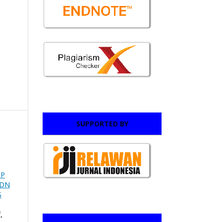
SUPPORTED BY
MP
SDN
S
,