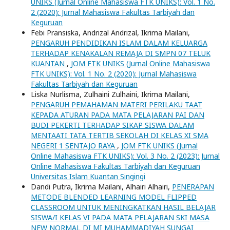
UNIKS (Jurnal Online Mahasiswa FTK UNIKS): Vol. 1 No.
2 (2020): Jurnal Mahasiswa Fakultas Tarbiyah dan
Keguruan
Febi Pransiska, Andrizal Andrizal, Ikrima Mailani,
PENGARUH PENDIDIKAN ISLAM DALAM KELUARGA
TERHADAP KENAKALAN REMAJA DI SMPN 07 TELUK
KUANTAN
,
JOM FTK UNIKS (Jurnal Online Mahasiswa
FTK UNIKS): Vol. 1 No. 2 (2020): Jurnal Mahasiswa
Fakultas Tarbiyah dan Keguruan
Liska Nurlisma, Zulhaini Zulhaini, Ikrima Mailani,
PENGARUH PEMAHAMAN MATERI PERILAKU TAAT
KEPADA ATURAN PADA MATA PELAJARAN PAI DAN
BUDI PEKERTI TERHADAP SIKAP SISWA DALAM
MENTAATI TATA TERTIB SEKOLAH DI KELAS XI SMA
NEGERI 1 SENTAJO RAYA
,
JOM FTK UNIKS (Jurnal
Online Mahasiswa FTK UNIKS): Vol. 3 No. 2 (2023): Jurnal
Online Mahasiswa Fakultas Tarbiyah dan Keguruan
Universitas Islam Kuantan Singingi
Dandi Putra, Ikrima Mailani, Alhairi Alhairi,
PENERAPAN
METODE BLENDED LEARNING MODEL FLIPPED
CLASSROOM UNTUK MENINGKATKAN HASIL BELAJAR
SISWA/I KELAS VI PADA MATA PELAJARAN SKI MASA
NEW NORMAL DI MI MUHAMMADIYAH SUNGAI