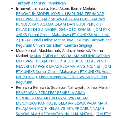
Tarbiyah dan Ilmu Pendidikan
Irmawati Irmawati, Helbi Akbar, Ikrima Mailani,
PENGARUH MODEL JOYFUL LEARNING TERHADAP
MOTIVASI BELAJAR SISWA PADA MATA PELAJARAN
PENDIDIKAN AGAMA ISLAM DAN BUDI PEKERTI
KELAS III DI SD NEGERI 004 KOTO KOMBU
,
JOM FTK
UNIKS (Jurnal Online Mahasiswa FTK UNIKS): Vol. 4 No.
2 (2024): Jurnal Online Mahasiswa Fakultas Tarbiyah dan
Keguruan Universitas Islam Kuantan Singingi
Mustikomah Mustikomah, Andrizal Andrizal, Ikrima
Mailani,
MANAJEMEN KELAS DALAM MENINGKATKAN
MOTIVASI BELAJAR PESERTA DIDIK DI KELAS VI SD
NEGERI 017 PASIR EMAS KECAMATAN SINGINGI
,
JOM
FTK UNIKS (Jurnal Online Mahasiswa FTK UNIKS): Vol. 1
No. 2 (2020): Jurnal Mahasiswa Fakultas Tarbiyah dan
Keguruan
Renawati Renawati, Sopiatun Nahwiyah, Ikrima Mailani,
PENERAPAN STRATEGI PEMBELAJARAN
BERORIENTASI AKTIVITAS SISWA DALAM
MENINGKATKAN HASIL BELAJAR SISWA PADA MATA
PELAJARAN FIQIH KELAS VII MTs.PP.DARUNNAJAH
SUNGAI ALAH KECAMATAN HULU KUANTAN
,
JOM FTK