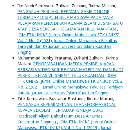
Ike Nindi Septriyeni, Zulhaini Zulhaini, Ikrima Mailani,
PENGARUH PERILAKU BERMAIN GAME ONLINE
TERHADAP DISIPLIN BELAJAR SISWA PADA MATA
PELAJARAN PENDIDIKAN AGAMA ISLAM DI SMP SATU
ATAP DESA SEROSAH KECAMATAN HULU KUANTAN
,
JOM FTK UNIKS (Jurnal Online Mahasiswa FTK UNIKS):
Vol. 2 No. 2 (2021): Jurnal Online Mahasiswa Fakultas
Tarbiyah dan Keguruan Universitas Islam Kuantan
Singingi
Muhammad Robby Pratama, Zulhaini Zulhaini, Ikrima
Mailani,
PENGEMBANGAN MEDIA PEMBELAJARAN
BERBASIS VIDEO SCRIBE PADA MATERI PAI DAN BUDI
PEKERTI KELAS VII SMPN 1 TELUK KUANTAN
,
JOM
FTK UNIKS (Jurnal Online Mahasiswa FTK UNIKS): Vol. 2
No. 2 (2021): Jurnal Online Mahasiswa Fakultas Tarbiyah
dan Keguruan Universitas Islam Kuantan Singingi
Titik Kurniawati, Bustanur Bustanur, Ikrima Mailani,
PENGARUH KEPEMIMPINAN TRANSFORMASIONAL
KEPALA SEKOLAH TERHADAP KINERJA GURU
(Madrasah Aliyah Bahrul Ulum Desa Air Emas
Kecamatan Singingi)
,
JOM FTK UNIKS (Jurnal Online
Mahasiswa FTK UNIKS): Vol. 1 No. 1 (2019): Jurnal