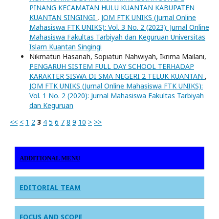
PINANG KECAMATAN HULU KUANTAN KABUPATEN
KUANTAN SINGINGI
,
JOM FTK UNIKS (Jurnal Online
Mahasiswa FTK UNIKS): Vol. 3 No. 2 (2023): Jurnal Online
Mahasiswa Fakultas Tarbiyah dan Keguruan Universitas
Islam Kuantan Singingi
Nikmatun Hasanah, Sopiatun Nahwiyah, Ikrima Mailani,
PENGARUH SISTEM FULL DAY SCHOOL TERHADAP
KARAKTER SISWA DI SMA NEGERI 2 TELUK KUANTAN
,
JOM FTK UNIKS (Jurnal Online Mahasiswa FTK UNIKS):
Vol. 1 No. 2 (2020): Jurnal Mahasiswa Fakultas Tarbiyah
dan Keguruan
<<
<
1
2
3
4
5
6
7
8
9
10
>
>>
ADDITIONAL MENU
EDITORIAL TEAM
FOCUS AND SCOPE