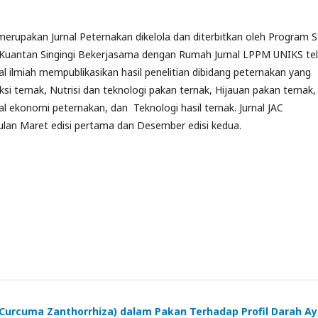
merupakan Jurnal Peternakan dikelola dan diterbitkan oleh Program S
m Kuantan Singingi Bekerjasama dengan Rumah Jurnal LPPM UNIKS te
nal ilmiah mempublikasikan hasil penelitian dibidang peternakan yang
si ternak, Nutrisi dan teknologi pakan ternak, Hijauan pakan ternak,
l ekonomi peternakan, dan Teknologi hasil ternak. Jurnal JAC
 bulan Maret edisi pertama dan Desember edisi kedua.
rcuma Zanthorrhiza) dalam Pakan Terhadap Profil Darah A