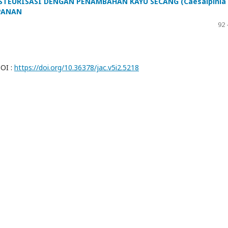
TEURISASI DENGAN PENAMBAHAN KAYU SECANG (Caesalpinia
MPANAN
92 
OI :
https://doi.org/10.36378/jac.v5i2.5218