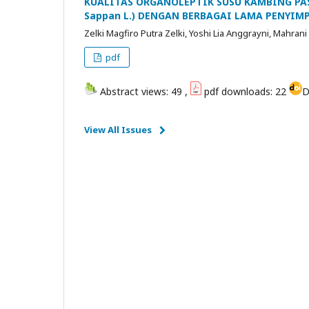
KUALITAS ORGANOLEPTIK SUSU KAMBING PAS
Sappan L.) DENGAN BERBAGAI LAMA PENYI
Zelki Magfiro Putra Zelki, Yoshi Lia Anggrayni, Mahrani
pdf
Abstract views: 49 ,
pdf downloads: 22
D
View All Issues