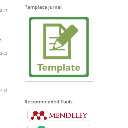
Template Jurnal
2-71
m
2-83
4-91
Recommended Tools