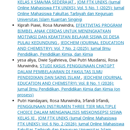
KELAS X SMA/MA SEDERAJAT
,
JOM FTK UNIKS (Jurnal
Online Mahasiswa FTK UNIKS): Vol. 5 No. 1 (2025): Jurnal
Online Mahasiswa Fakultas Tarbiyah dan Keguruan
Universitas Islam Kuantan Singingi
Kiprah Piawi, Rosa Murwindra,
EFEKTIVITAS PROGRAM
BIMBEL ANAK CERDAS UNTUK MENINGKATKAN
MOTIVASI DAN KEAKTIFAN BELAJAR SISWA DI DESA
PULAU KEDUNDUNG
,
JEDCHEM (JOURNAL EDUCATION
AND CHEMISTRY): Vol. 7 No. 2 (2025): Jurnal Ilmu
Pendidikan, Pendidikan Kimia, dan Kimia
yesa aliya, Dwie Syahrieva, Dwi Putri Musdansi, Rosa
Murwindra,
STUDI KASUS PENGGUNAAN CHATGPT
DALAM PEMBELAJARAN DI FAKULTAS ILMU
PENDIDIKAN DAN SAINS ISLAM
,
JEDCHEM (JOURNAL
EDUCATION AND CHEMISTRY): Vol. 8 No. 1 (2026):
Jurnal Ilmu Pendidikan, Pendidikan Kimia dan Kimia (on
prosess)
Putri Handayani, Rosa Murwindra, Irfandi Irfandi,
PENGGUNAAN INSTRUMEN THREE TIER MULTIPLE
CHOICE DALAM MENGANALISIS MISKONSEPSI SISWA
KELAS XI
,
JOM FTK UNIKS (Jurnal Online Mahasiswa
FTK UNIKS): Vol. 6 No. 2 (2026): Jurnal Online Mahasiswa
Fakultas Tarbiyah dan Keguruan Universitas Islam