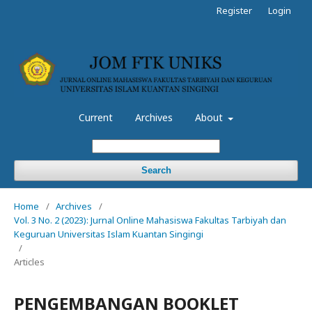
Register
Login
Current
Archives
About
Search
Home
/
Archives
/
Vol. 3 No. 2 (2023): Jurnal Online Mahasiswa Fakultas Tarbiyah dan
Keguruan Universitas Islam Kuantan Singingi
/
Articles
PENGEMBANGAN BOOKLET