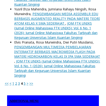
Kuantan Singingi
Yusril Ihza Mahendra, Jumriana Rahayu Ningsih, Rosa
Murwindra,
PENGEMBANGAN MEDIA ASSEMBLR EDU
BERBASIS AUGMENTED REALITY PADA MATERI TEORI
ATOM KELAS X SMA SEDERAJAT
,
JOM FTK UNIKS
(Jurnal Online Mahasiswa FTK UNIKS): Vol. 6 No. 1
(2026): Jurnal Online Mahasiswa Fakultas Tarbiyah dan
Keguruan Universitas Islam Kuantan Singingi
Elvis Pranata, Rosa Murwindra, Dwi Putri Musdansi,
PENGEMBANGAN MULTIMEDIA PEMBELAJARAN
INTERAKTIF BERBASIS MACROMEDIA FLASH PADA
MATERI HIDROKARBON KELAS IX IPA SMA SEDERAJAT
,
JOM FTK UNIKS (Jurnal Online Mahasiswa FTK UNIKS):
Vol. 6 No. 1 (2026): Jurnal Online Mahasiswa Fakultas
Tarbiyah dan Keguruan Universitas Islam Kuantan
Singingi
<<
<
1
2
3
4
5
>
>>
ADDITIONAL MENU