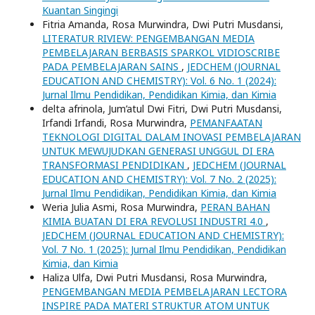
Kuantan Singingi
Fitria Amanda, Rosa Murwindra, Dwi Putri Musdansi,
LITERATUR RIVIEW: PENGEMBANGAN MEDIA
PEMBELAJARAN BERBASIS SPARKOL VIDIOSCRIBE
PADA PEMBELAJARAN SAINS
,
JEDCHEM (JOURNAL
EDUCATION AND CHEMISTRY): Vol. 6 No. 1 (2024):
Jurnal Ilmu Pendidikan, Pendidikan Kimia, dan Kimia
delta afrinola, Jum’atul Dwi Fitri, Dwi Putri Musdansi,
Irfandi Irfandi, Rosa Murwindra,
PEMANFAATAN
TEKNOLOGI DIGITAL DALAM INOVASI PEMBELAJARAN
UNTUK MEWUJUDKAN GENERASI UNGGUL DI ERA
TRANSFORMASI PENDIDIKAN
,
JEDCHEM (JOURNAL
EDUCATION AND CHEMISTRY): Vol. 7 No. 2 (2025):
Jurnal Ilmu Pendidikan, Pendidikan Kimia, dan Kimia
Weria Julia Asmi, Rosa Murwindra,
PERAN BAHAN
KIMIA BUATAN DI ERA REVOLUSI INDUSTRI 4.0
,
JEDCHEM (JOURNAL EDUCATION AND CHEMISTRY):
Vol. 7 No. 1 (2025): Jurnal Ilmu Pendidikan, Pendidikan
Kimia, dan Kimia
Haliza Ulfa, Dwi Putri Musdansi, Rosa Murwindra,
PENGEMBANGAN MEDIA PEMBELAJARAN LECTORA
INSPIRE PADA MATERI STRUKTUR ATOM UNTUK