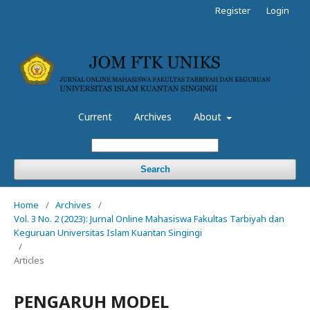
Register
Login
Current
Archives
About
Search
Home
/
Archives
/
Vol. 3 No. 2 (2023): Jurnal Online Mahasiswa Fakultas Tarbiyah dan
Keguruan Universitas Islam Kuantan Singingi
/
Articles
PENGARUH MODEL