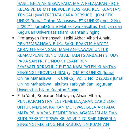
HASIL BELAJAR SISWA PADA MATA PELAJARAN FIQIH
KELAS VII DI MTs NURUL IKHLAS KARI KEC. KUANTAN
TENGAH (MATERI TATA CARA BERSUCI)
,
JOM FTK
UNIKS (Jurnal Online Mahasiswa FTK UNIKS): Vol. 2 No.
2 (2021): Jurnal Online Mahasiswa Fakultas Tarbiyah dan
Keguruan Universitas Islam Kuantan Singingi
Firmansyah Firmansyah, Helbi Akbar, Alhairi Alhairi,
PENGEMBANGAN BUKU SAKU PRAKTIS HADITS
ARBA’IN KARANGAN IMAM AN-NAWAWI UNTUK
KEMAMPUAN MENGHAFAL HADITS ARBA’IN ( STUDY
PADA SANTRI PONDOK PESANTREN
SYAFA’ATURRRASUL 2 PUTRA KABUPATEN KUANTAN
SINGINGI PROVINSI RIAU)
,
JOM FTK UNIKS (Jurnal
Online Mahasiswa FTK UNIKS): Vol. 3 No. 2 (2023): Jurnal
Online Mahasiswa Fakultas Tarbiyah dan Keguruan
Universitas Islam Kuantan Singingi
Elda Yanti, Sopiatun Nahwiyah, Alhairi Alhairi,
PENERAPAN STRATEGI PEMBELAJARAN CARD SORT
UNTUK MENINGKATKAN MOTIVASI BELAJAR PADA
MATA PELAJARAN PENDIDIKAN AGAMA ISLAM DAN
BUDI PEKERTI SISWA KELAS VII.1 DI SMP NEGERI 5
SINGINGI KEC.SINGINGI KABUPATEN KUANTAN