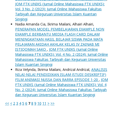
JOM FTK UNIKS (Jurnal Online Mahasiswa FTK UNIKS):
Vol. 3 No. 2 (2023): Jurnal Online Mahasiswa Fakultas
Tarbiyah dan Keguruan Universitas Islam Kuantan
Singingi
Nadia Amanda Cia, Ikrima Mailani, Alhairi Alhairi,
PENERAPAN MODEL PEMBELAJARAN EXAMPLE NON
EXAMPLE BERBANTU MEDIA FLASH CARD DALAM
MENINGKATKAN HASIL BELAJAR SISWA PADA MATA
PELAJARAN AKIDAH AKHLAK KELAS IV ZAINAB MI
ISTIQOMAH SAKO
,
JOM FTK UNIKS (Jurnal Online
Mahasiswa FTK UNIKS): Vol. 4 No. 2 (2024): Jurnal Online
Mahasiswa Fakultas Tarbiyah dan Keguruan Universitas
Islam Kuantan Singingi
Riza Velynda, Ikrima Mailani, Andrizal Andrizal,
ANALISIS
NILAI-NILAI PENDIDIKAN ISLAM (STUDI DESKRIPTIF)
FILM ANIMASI NUSSA DAN RARRA EPISODE 1-20
,
JOM
FTK UNIKS (Jurnal Online Mahasiswa FTK UNIKS): Vol. 4
No. 2 (2024): Jurnal Online Mahasiswa Fakultas Tarbiyah
dan Keguruan Universitas Islam Kuantan Singingi
<<
<
2
3
4
5
6
7
8
9
10
11
>
>>