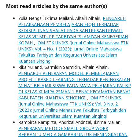
Most read articles by the same author(s)
Yulia Nengsi, Ikrima Mailani, Alhairi Alhairi,
PENGARUH
PELAKSANAAN PEMBELAJARAN FIQH TERHADAP
KEDISIPLINAN SHALAT PADA SANTRI-SANTRIWATI
KELAS VII MTs PP TARBIYAH ISLAMIYAH KENEGERIAN
KOPAH
,
JOM FTK UNIKS (Jurnal Online Mahasiswa FTK
UNIKS): Vol. 4 No. 1 (2023): Jurnal Online Mahasiswa
Fakultas Tarbiyah dan Keguruan Universitas Islam
Kuantan Singingi
Rika Yulianti, Sarmidin Sarmidin, Alhairi Alhairi,
PENGARUH PENERAPAN MODEL PEMBELAJARAN
PROJECT BASED LEARNING TERHADAP PENINGKATAN
MINAT BELAJAR SISWA PADA MATA PELAJARAN PAI-BP
DI KELAS XI MIPA 2SMAN 1 BENAI KECAMATAN BENAI
KABUPATEN KUANTAN SINGINGI
,
JOM FTK UNIKS
(Jurnal Online Mahasiswa FTK UNIKS): Vol. 3 No. 2
(2023): Jurnal Online Mahasiswa Fakultas Tarbiyah dan
Keguruan Universitas Islam Kuantan Singingi
Rampirta Rampirta, Andrizal Andrizal, Ikrima Mailani,
PENERAPAN METODE SMALL GROUP WORK
BERBANTU MEDIA GAMBAR UNTUK MENINGKATKAN