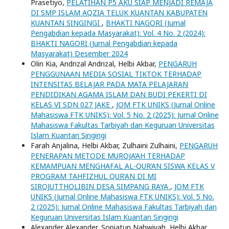
Prasetiyo,
PELATIHAN P5 AKU SIAP MENJADI REMAJA
DI SMP ISLAM AQZIA TELUK KUANTAN KABUPATEN
KUANTAN SINGINGI
,
BHAKTI NAGORI (Jurnal
Pengabdian kepada Masyarakat): Vol. 4 No. 2 (2024):
BHAKTI NAGORI (Jurnal Pengabdian kepada
Masyarakat) Desember 2024
Olin Kia, Andrizal Andrizal, Helbi Akbar,
PENGARUH
PENGGUNAAN MEDIA SOSIAL TIKTOK TERHADAP
INTENSITAS BELAJAR PADA MATA PELAJARAN
PENDIDIKAN AGAMA ISLAM DAN BUDI PEKERTI DI
KELAS VI SDN 027 JAKE
,
JOM FTK UNIKS (Jurnal Online
Mahasiswa FTK UNIKS): Vol. 5 No. 2 (2025): Jurnal Online
Mahasiswa Fakultas Tarbiyah dan Keguruan Universitas
Islam Kuantan Singingi
Farah Anjalina, Helbi Akbar, Zulhaini Zulhaini,
PENGARUH
PENERAPAN METODE MUROJA’AH TERHADAP
KEMAMPUAN MENGHAFAL AL-QUR’AN SISWA KELAS V
PROGRAM TAHFIZHUL QUR’AN DI MI
SIROJUTTHOLIBIN DESA SIMPANG RAYA
,
JOM FTK
UNIKS (Jurnal Online Mahasiswa FTK UNIKS): Vol. 5 No.
2 (2025): Jurnal Online Mahasiswa Fakultas Tarbiyah dan
Keguruan Universitas Islam Kuantan Singingi
Alexander Alexander, Sopiatun Nahwiyah, Helbi Akbar,