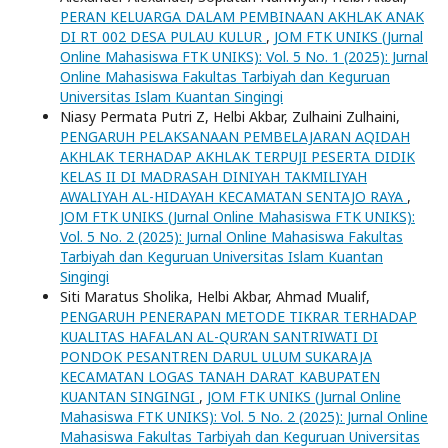
PERAN KELUARGA DALAM PEMBINAAN AKHLAK ANAK
DI RT 002 DESA PULAU KULUR
,
JOM FTK UNIKS (Jurnal
Online Mahasiswa FTK UNIKS): Vol. 5 No. 1 (2025): Jurnal
Online Mahasiswa Fakultas Tarbiyah dan Keguruan
Universitas Islam Kuantan Singingi
Niasy Permata Putri Z, Helbi Akbar, Zulhaini Zulhaini,
PENGARUH PELAKSANAAN PEMBELAJARAN AQIDAH
AKHLAK TERHADAP AKHLAK TERPUJI PESERTA DIDIK
KELAS II DI MADRASAH DINIYAH TAKMILIYAH
AWALIYAH AL-HIDAYAH KECAMATAN SENTAJO RAYA
,
JOM FTK UNIKS (Jurnal Online Mahasiswa FTK UNIKS):
Vol. 5 No. 2 (2025): Jurnal Online Mahasiswa Fakultas
Tarbiyah dan Keguruan Universitas Islam Kuantan
Singingi
Siti Maratus Sholika, Helbi Akbar, Ahmad Mualif,
PENGARUH PENERAPAN METODE TIKRAR TERHADAP
KUALITAS HAFALAN AL-QUR’AN SANTRIWATI DI
PONDOK PESANTREN DARUL ULUM SUKARAJA
KECAMATAN LOGAS TANAH DARAT KABUPATEN
KUANTAN SINGINGI
,
JOM FTK UNIKS (Jurnal Online
Mahasiswa FTK UNIKS): Vol. 5 No. 2 (2025): Jurnal Online
Mahasiswa Fakultas Tarbiyah dan Keguruan Universitas