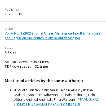
Published
2026-05-18
Issue
Vol. 6 No. 1 (2026): Jurnal Online Mahasiswa Fakultas Tarbiyah
dan Keguruan Universitas Islam Kuantan Singingi
Section
Articles
Abstract viewed = 102 times
PDF downloaded = 32 times
Most read articles by the same author(s)
A Mualif, Bustanur Bustanur , Alhairi Alhairi , Ikrima
Mailani , Sopiatun Nahwiyah , Zulhaini Zulhaini , Helbi
Akbar , Andrizal Andrizal , Fitra Wahyuni ,
PENYULUHAN
INSERSI NILAI-NILAI KARAKTER MELALUI