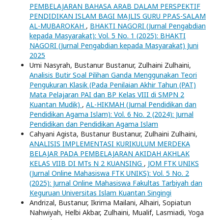
PEMBELAJARAN BAHASA ARAB DALAM PERSPEKTIF
PENDIDIKAN ISLAM BAGI MAJLIS GURU PP.AS-SALAM
AL-MUBAROKAH
,
BHAKTI NAGORI (Jurnal Pengabdian
kepada Masyarakat): Vol. 5 No. 1 (2025): BHAKTI
NAGORI (Jurnal Pengabdian kepada Masyarakat) Juni
2025
Umi Nasyrah, Bustanur Bustanur, Zulhaini Zulhaini,
Analisis Butir Soal Pilihan Ganda Menggunakan Teori
Pengukuran Klasik (Pada Penilaian Akhir Tahun (PAT)
Mata Pelajaran PAI dan BP Kelas VIII di SMPN 2
Kuantan Mudik)
,
AL-HIKMAH (Jurnal Pendidikan dan
Pendidikan Agama Islam): Vol. 6 No. 2 (2024): Jurnal
Pendidikan dan Pendidikan Agama Islam
Cahyani Agista, Bustanur Bustanur, Zulhaini Zulhaini,
ANALISIS IMPLEMENTASI KURIKULUM MERDEKA
BELAJAR PADA PEMBELAJARAN AKIDAH AKHLAK
KELAS VIIB DI MTs N 2 KUANSING
,
JOM FTK UNIKS
(Jurnal Online Mahasiswa FTK UNIKS): Vol. 5 No. 2
(2025): Jurnal Online Mahasiswa Fakultas Tarbiyah dan
Keguruan Universitas Islam Kuantan Singingi
Andrizal, Bustanur, Ikrima Mailani, Alhairi, Sopiatun
Nahwiyah, Helbi Akbar, Zulhaini, Mualif, Lasmiadi, Yoga