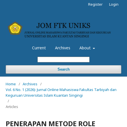
Register
Login
Current
Archives
About
Search
Home
/
Archives
/
Vol. 6 No. 1 (2026): Jurnal Online Mahasiswa Fakultas Tarbiyah dan
Keguruan Universitas Islam Kuantan Singingi
/
Articles
PENERAPAN METODE ROLE