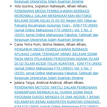
Keguruan Universitas Islam Kuantan Singingi
Yola Gustira, Sopiatun Nahwiyah, Alhairi Alhairi,
PENERAPAN MEDIA PEMBELAJARAN BERBASIS
WORDWALL DALAM MENINGKATKAN MOTIVASI
BELAJAR SISWA KELAS IV (Di SD Negeri 005 Teberau
Panjang Kecamatan Gunungg Toar)
,
JOM FTK UNIKS
(Jurnal Online Mahasiswa FTK UNIKS): Vol. 5 No. 2
(2025): Jurnal Online Mahasiswa Fakultas Tarbiyah dan
Keguruan Universitas Islam Kuantan Singingi
Cania Tetra Putri, Ikrima Mailani, Alhairi Alhairi,
PENGARUH MEDIA PEMBELAJARAN BERBASIS
APLIKASI CANVA TERHADAP MINAT BELAJAR SISWA
PADA MATA PELAJARAN PENDIDIKAN AGAMA ISLAM
DI SD ISLAM AQZIA TELUK KUANTAN
,
JOM FTK UNIKS
(Jurnal Online Mahasiswa FTK UNIKS): Vol. 5 No. 1
(2025): Jurnal Online Mahasiswa Fakultas Tarbiyah dan
Keguruan Universitas Islam Kuantan Singingi
Juliana Tasya, Andrizal Andrizal, Alhairi Alhairi,
PENERAPAN METODE TARTILI DALAM PEMBINAAN
KEMAMPUAN MEMBACA AL-QUR’AN SISWA PADA
PROGRAM SUKSES MENGAJI DI SMA NEGERI 1 BENAI
KECAMATAN BENAI KABUPATEN KUANTAN SINGINGI
,
JOM FTK UNIKS (Jurnal Online Mahasiswa FTK UNIKS):