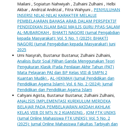
Mailani , Sopiatun Nahwiyah , Zulhaini Zulhaini , Helbi
Akbar , Andrizal Andrizal , Fitra Wahyuni ,
PENYULUHAN
INSERSI NILAI-NILAI KARAKTER MELALUI
PEMBELAJARAN BAHASA ARAB DALAM PERSPEKTIF
PENDIDIKAN ISLAM BAGI MAJLIS GURU PP.AS-SALAM
AL-MUBAROKAH
,
BHAKTI NAGORI (Jurnal Pengabdian
kepada Masyarakat): Vol. 5 No. 1 (2025): BHAKTI
NAGORI (Jurnal Pengabdian kepada Masyarakat) Juni
2025
Umi Nasyrah, Bustanur Bustanur, Zulhaini Zulhaini,
Analisis Butir Soal Pilihan Ganda Menggunakan Teori
Pengukuran Klasik (Pada Penilaian Akhir Tahun (PAT)
Mata Pelajaran PAI dan BP Kelas VIII di SMPN 2
Kuantan Mudik)
,
AL-HIKMAH (Jurnal Pendidikan dan
Pendidikan Agama Islam): Vol. 6 No. 2 (2024): Jurnal
Pendidikan dan Pendidikan Agama Islam
Cahyani Agista, Bustanur Bustanur, Zulhaini Zulhaini,
ANALISIS IMPLEMENTASI KURIKULUM MERDEKA
BELAJAR PADA PEMBELAJARAN AKIDAH AKHLAK
KELAS VIIB DI MTs N 2 KUANSING
,
JOM FTK UNIKS
(Jurnal Online Mahasiswa FTK UNIKS): Vol. 5 No. 2
(2025): Jurnal Online Mahasiswa Fakultas Tarbiyah dan