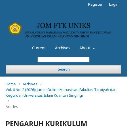
Register
Login
Current
Archives
About
Search
Home
/
Archives
/
Vol. 6 No. 2 (2026): Jurnal Online Mahasiswa Fakultas Tarbiyah dan
Keguruan Universitas Islam Kuantan Singingi
/
Articles
PENGARUH KURIKULUM