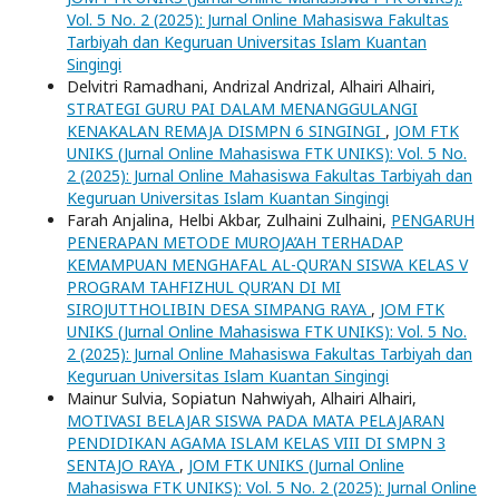
Vol. 5 No. 2 (2025): Jurnal Online Mahasiswa Fakultas
Tarbiyah dan Keguruan Universitas Islam Kuantan
Singingi
Delvitri Ramadhani, Andrizal Andrizal, Alhairi Alhairi,
STRATEGI GURU PAI DALAM MENANGGULANGI
KENAKALAN REMAJA DISMPN 6 SINGINGI
,
JOM FTK
UNIKS (Jurnal Online Mahasiswa FTK UNIKS): Vol. 5 No.
2 (2025): Jurnal Online Mahasiswa Fakultas Tarbiyah dan
Keguruan Universitas Islam Kuantan Singingi
Farah Anjalina, Helbi Akbar, Zulhaini Zulhaini,
PENGARUH
PENERAPAN METODE MUROJA’AH TERHADAP
KEMAMPUAN MENGHAFAL AL-QUR’AN SISWA KELAS V
PROGRAM TAHFIZHUL QUR’AN DI MI
SIROJUTTHOLIBIN DESA SIMPANG RAYA
,
JOM FTK
UNIKS (Jurnal Online Mahasiswa FTK UNIKS): Vol. 5 No.
2 (2025): Jurnal Online Mahasiswa Fakultas Tarbiyah dan
Keguruan Universitas Islam Kuantan Singingi
Mainur Sulvia, Sopiatun Nahwiyah, Alhairi Alhairi,
MOTIVASI BELAJAR SISWA PADA MATA PELAJARAN
PENDIDIKAN AGAMA ISLAM KELAS VIII DI SMPN 3
SENTAJO RAYA
,
JOM FTK UNIKS (Jurnal Online
Mahasiswa FTK UNIKS): Vol. 5 No. 2 (2025): Jurnal Online