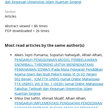
dan Keguruan Universitas Islam Kuantan Singingi
Section
Articles
Abstract viewed = 86 times
PDF downloaded = 26 times
Most read articles by the same author(s)
Alwes Septi Purnama, Sopiatun Nahwiyah, Alhairi Alhairi,
PENGARUH PENGGUNAAN MODEL PEMBELAJARAN
SNOWBALL THROWING UNTUK MENINGKATKAN
PEMAHAMAN SISWA/I (Pada Mata Pelajaran Pendidikan
Agama Islam dan Budi Pekerti Kelas VI Di SD Negeri
002 Benai)
,
JOM FTK UNIKS (Jurnal Online Mahasiswa
FTK UNIKS): Vol. 6 No. 1 (2026): Jurnal Online Mahasiswa
Fakultas Tarbiyah dan Keguruan Universitas Islam
Kuantan Singingi
Erlina Dwi Safitri, Ahmad Mualif, Alhairi Alhairi,
PENGARUH IMPLEMENTASI PENGUATAN PENDIDIKAN
KARAKTER BERBASIS BUDAYA SEKOLAH TERHADAP