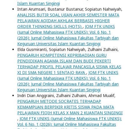
Islam Kuantan Singingi
Intan Arumsari, Bustanur Bustanur, Sopiatun Nahwiyah,
ANALISIS BUTIR SOAL UJIAN AKHIR SEMESTER MATA
PELAJARAN AQIDAH AKHLAK BERBASIS HIGHER
ORDER THINKING SKILLS (HOTS)
,
JOM FTK UNIKS
(Jurnal Online Mahasiswa FTK UNIKS): Vol. 6 No. 1
(2026): Jurnal Online Mahasiswa Fakultas Tarbiyah dan
Keguruan Universitas Islam Kuantan Singingi
Elda Gusmiranti, Sopiatun Nahwiyah, Zulhaini Zulhaini,
PENGARUH KOMPETENSI KEPRIBADIAN GURU
PENDIDIKAN AGAMA ISLAM DAN BUDI PEKERTI
TERHADAP PROFIL PELAJAR PANCASILA SISWA KELAS
XI DI SMA NEGERI 1 SENTAJO RAYA
,
JOM FTK UNIKS
(Jurnal Online Mahasiswa FTK UNIKS): Vol. 6 No. 1
(2026): Jurnal Online Mahasiswa Fakultas Tarbiyah dan
Keguruan Universitas Islam Kuantan Singingi
Indri Dian Anggraini, Zulhaini Zulhaini, Ahmad Mualif,
PENGARUH METODE SOCRATES TERHADAP
KEMAMPUAN BERPIKIR KRITIS SISWA PADA MATA
PELAJARAN FIQIH KELAS X MAN 2 KUANTAN SINGINGI
,
JOM FTK UNIKS (Jurnal Online Mahasiswa FTK UNIKS):
Vol. 6 No. 1 (2026): Jurnal Online Mahasiswa Fakultas