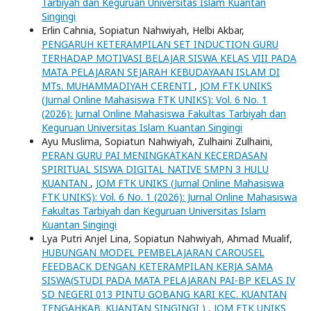
Tarbiyah dan Keguruan Universitas Islam Kuantan
Singingi
Erlin Cahnia, Sopiatun Nahwiyah, Helbi Akbar,
PENGARUH KETERAMPILAN SET INDUCTION GURU
TERHADAP MOTIVASI BELAJAR SISWA KELAS VIII PADA
MATA PELAJARAN SEJARAH KEBUDAYAAN ISLAM DI
MTs. MUHAMMADIYAH CERENTI
,
JOM FTK UNIKS
(Jurnal Online Mahasiswa FTK UNIKS): Vol. 6 No. 1
(2026): Jurnal Online Mahasiswa Fakultas Tarbiyah dan
Keguruan Universitas Islam Kuantan Singingi
Ayu Muslima, Sopiatun Nahwiyah, Zulhaini Zulhaini,
PERAN GURU PAI MENINGKATKAN KECERDASAN
SPIRITUAL SISWA DIGITAL NATIVE SMPN 3 HULU
KUANTAN
,
JOM FTK UNIKS (Jurnal Online Mahasiswa
FTK UNIKS): Vol. 6 No. 1 (2026): Jurnal Online Mahasiswa
Fakultas Tarbiyah dan Keguruan Universitas Islam
Kuantan Singingi
Lya Putri Anjel Lina, Sopiatun Nahwiyah, Ahmad Mualif,
HUBUNGAN MODEL PEMBELAJARAN CAROUSEL
FEEDBACK DENGAN KETERAMPILAN KERJA SAMA
SISWA(STUDI PADA MATA PELAJARAN PAI-BP KELAS IV
SD NEGERI 013 PINTU GOBANG KARI KEC. KUANTAN
TENGAHKAB. KUANTAN SINGINGI )
,
JOM FTK UNIKS