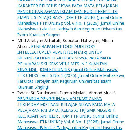
KARAKTER RELIGIUS SISWA PADA MATA PELAJARAN
PENDIDIKAN AGAMA ISLAM DAN BUDI PEKERTI DI
SMPN 2 SENTAJO RAYA
,
JOM FTK UNIKS (Jurnal Online
Mahasiswa FTK UNIKS): Vol. 6 No. 1 (2026): Jurnal Online
Mahasiswa Fakultas Tarbiyah dan Keguruan Universitas
Islam Kuantan Singingi
Mhd Alfebyan Attoillah, Sopiatun Nahwiyah, Alhairi
Alhairi,
PENERAPAN METODE AUDITORY
INTELLECTUALLY REPETITION (AIR) UNTUK
MENINGKATKAN KEAKTIFAN SISWA PADA MATA
PELAJARAN SKI KEAS VIII.4 MTS. N I KUANTAN
SINGINGI
,
JOM FTK UNIKS (Jurnal Online Mahasiswa
FTK UNIKS): Vol. 6 No. 1 (2026): Jurnal Online Mahasiswa
Fakultas Tarbiyah dan Keguruan Universitas Islam
Kuantan Singingi
Isnaini Sri Sundarwati, Ikrima Mailani, Ahmad Mualif,
PENGARUH PENGGUNAAN APLIKASI CANVA
TERHADAP MOTIVASI BELAJAR SISWA PADA MATA
PELAJARAN PAI BP DI KELAS XI TKJ SMK NEGERI 1
KEC. KUANTAN HILIR
,
JOM FTK UNIKS (Jurnal Online
Mahasiswa FTK UNIKS): Vol. 6 No. 1 (2026): Jurnal Online
Mahasiswa Fakultas Tarbiyah dan Keguruan Universitas