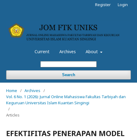
Register
Login
Current
Archives
About
Search
Home
/
Archives
/
Vol. 6 No. 1 (2026): Jurnal Online Mahasiswa Fakultas Tarbiyah dan
Keguruan Universitas Islam Kuantan Singingi
/
Articles
EFEKTIFITAS PENERAPAN MODEL