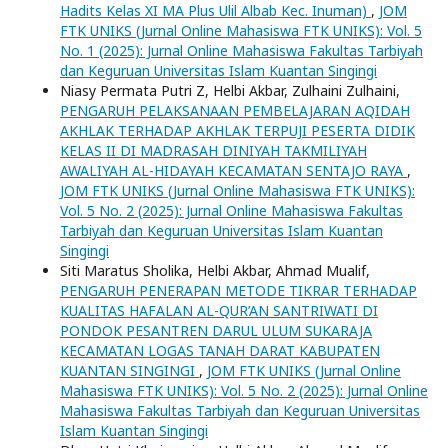
Hadits Kelas XI MA Plus Ulil Albab Kec. Inuman)
,
JOM
FTK UNIKS (Jurnal Online Mahasiswa FTK UNIKS): Vol. 5
No. 1 (2025): Jurnal Online Mahasiswa Fakultas Tarbiyah
dan Keguruan Universitas Islam Kuantan Singingi
Niasy Permata Putri Z, Helbi Akbar, Zulhaini Zulhaini,
PENGARUH PELAKSANAAN PEMBELAJARAN AQIDAH
AKHLAK TERHADAP AKHLAK TERPUJI PESERTA DIDIK
KELAS II DI MADRASAH DINIYAH TAKMILIYAH
AWALIYAH AL-HIDAYAH KECAMATAN SENTAJO RAYA
,
JOM FTK UNIKS (Jurnal Online Mahasiswa FTK UNIKS):
Vol. 5 No. 2 (2025): Jurnal Online Mahasiswa Fakultas
Tarbiyah dan Keguruan Universitas Islam Kuantan
Singingi
Siti Maratus Sholika, Helbi Akbar, Ahmad Mualif,
PENGARUH PENERAPAN METODE TIKRAR TERHADAP
KUALITAS HAFALAN AL-QUR’AN SANTRIWATI DI
PONDOK PESANTREN DARUL ULUM SUKARAJA
KECAMATAN LOGAS TANAH DARAT KABUPATEN
KUANTAN SINGINGI
,
JOM FTK UNIKS (Jurnal Online
Mahasiswa FTK UNIKS): Vol. 5 No. 2 (2025): Jurnal Online
Mahasiswa Fakultas Tarbiyah dan Keguruan Universitas
Islam Kuantan Singingi