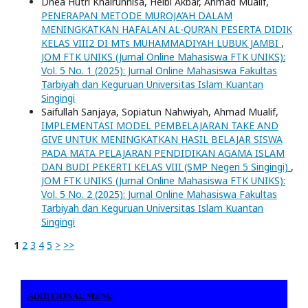
Dhea Hutri Khairunnisa, Helbi Akbar, Ahmad Mualif,
PENERAPAN METODE MUROJA’AH DALAM
MENINGKATKAN HAFALAN AL-QUR’AN PESERTA DIDIK
KELAS VIII2 DI MTs MUHAMMADIYAH LUBUK JAMBI
,
JOM FTK UNIKS (Jurnal Online Mahasiswa FTK UNIKS):
Vol. 5 No. 1 (2025): Jurnal Online Mahasiswa Fakultas
Tarbiyah dan Keguruan Universitas Islam Kuantan
Singingi
Saifullah Sanjaya, Sopiatun Nahwiyah, Ahmad Mualif,
IMPLEMENTASI MODEL PEMBELAJARAN TAKE AND
GIVE UNTUK MENINGKATKAN HASIL BELAJAR SISWA
PADA MATA PELAJARAN PENDIDIKAN AGAMA ISLAM
DAN BUDI PEKERTI KELAS VIII (SMP Negeri 5 Singingi)
,
JOM FTK UNIKS (Jurnal Online Mahasiswa FTK UNIKS):
Vol. 5 No. 2 (2025): Jurnal Online Mahasiswa Fakultas
Tarbiyah dan Keguruan Universitas Islam Kuantan
Singingi
1
2
3
4
5
>
>>
ADDITIONAL MENU