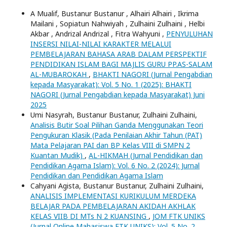
A Mualif, Bustanur Bustanur , Alhairi Alhairi , Ikrima
Mailani , Sopiatun Nahwiyah , Zulhaini Zulhaini , Helbi
Akbar , Andrizal Andrizal , Fitra Wahyuni ,
PENYULUHAN
INSERSI NILAI-NILAI KARAKTER MELALUI
PEMBELAJARAN BAHASA ARAB DALAM PERSPEKTIF
PENDIDIKAN ISLAM BAGI MAJLIS GURU PP.AS-SALAM
AL-MUBAROKAH
,
BHAKTI NAGORI (Jurnal Pengabdian
kepada Masyarakat): Vol. 5 No. 1 (2025): BHAKTI
NAGORI (Jurnal Pengabdian kepada Masyarakat) Juni
2025
Umi Nasyrah, Bustanur Bustanur, Zulhaini Zulhaini,
Analisis Butir Soal Pilihan Ganda Menggunakan Teori
Pengukuran Klasik (Pada Penilaian Akhir Tahun (PAT)
Mata Pelajaran PAI dan BP Kelas VIII di SMPN 2
Kuantan Mudik)
,
AL-HIKMAH (Jurnal Pendidikan dan
Pendidikan Agama Islam): Vol. 6 No. 2 (2024): Jurnal
Pendidikan dan Pendidikan Agama Islam
Cahyani Agista, Bustanur Bustanur, Zulhaini Zulhaini,
ANALISIS IMPLEMENTASI KURIKULUM MERDEKA
BELAJAR PADA PEMBELAJARAN AKIDAH AKHLAK
KELAS VIIB DI MTs N 2 KUANSING
,
JOM FTK UNIKS
(Jurnal Online Mahasiswa FTK UNIKS): Vol. 5 No. 2