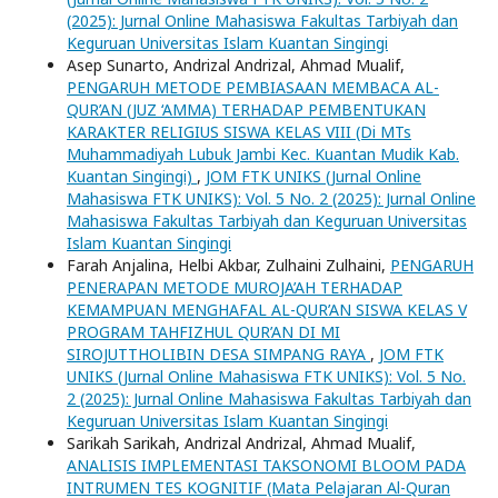
(2025): Jurnal Online Mahasiswa Fakultas Tarbiyah dan
Keguruan Universitas Islam Kuantan Singingi
Asep Sunarto, Andrizal Andrizal, Ahmad Mualif,
PENGARUH METODE PEMBIASAAN MEMBACA AL-
QUR’AN (JUZ ‘AMMA) TERHADAP PEMBENTUKAN
KARAKTER RELIGIUS SISWA KELAS VIII (Di MTs
Muhammadiyah Lubuk Jambi Kec. Kuantan Mudik Kab.
Kuantan Singingi)
,
JOM FTK UNIKS (Jurnal Online
Mahasiswa FTK UNIKS): Vol. 5 No. 2 (2025): Jurnal Online
Mahasiswa Fakultas Tarbiyah dan Keguruan Universitas
Islam Kuantan Singingi
Farah Anjalina, Helbi Akbar, Zulhaini Zulhaini,
PENGARUH
PENERAPAN METODE MUROJA’AH TERHADAP
KEMAMPUAN MENGHAFAL AL-QUR’AN SISWA KELAS V
PROGRAM TAHFIZHUL QUR’AN DI MI
SIROJUTTHOLIBIN DESA SIMPANG RAYA
,
JOM FTK
UNIKS (Jurnal Online Mahasiswa FTK UNIKS): Vol. 5 No.
2 (2025): Jurnal Online Mahasiswa Fakultas Tarbiyah dan
Keguruan Universitas Islam Kuantan Singingi
Sarikah Sarikah, Andrizal Andrizal, Ahmad Mualif,
ANALISIS IMPLEMENTASI TAKSONOMI BLOOM PADA
INTRUMEN TES KOGNITIF (Mata Pelajaran Al-Quran