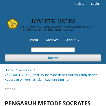
Register
Login
Current
Archives
About
Search
Home
/
Archives
/
Vol. 6 No. 1 (2026): Jurnal Online Mahasiswa Fakultas Tarbiyah dan
Keguruan Universitas Islam Kuantan Singingi
/
Articles
PENGARUH METODE SOCRATES