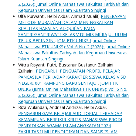
2 (2026): Jurnal Online Mahasiswa Fakultas Tarbiyah dan
Keguruan Universitas Islam Kuantan Singingi
Ulfa Purwanti, Helbi Akbar, Ahmad Mualif,
PENERAPAN
METODE MURAJA`AH DALAM MENINGKATKAN
KUALITAS HAFALAN AL-QUR`AN PADA
SANTRI/SANTRIWATI KELAS V DI MIS MI`RAJUL ULUM
TELUK BERINGIN
,
JOM FTK UNIKS (Jurnal Online
Mahasiswa FTK UNIKS): Vol. 6 No. 2 (2026): Jurnal Online
Mahasiswa Fakultas Tarbiyah dan Keguruan Universitas
Islam Kuantan Singingi
Witra Risyanti Putri, Bustanur Bustanur, Zulhaini
Zulhaini,
PENGARUH PENGUATAN PROFIL PELAJAR
PANCASILA TERHADAP KARAKTER SISWA KELAS V SD
NEGERI 001 KAMPUNG BARU SENTAJO
,
JOM FTK
UNIKS (Jurnal Online Mahasiswa FTK UNIKS): Vol. 6 No.
2 (2026): Jurnal Online Mahasiswa Fakultas Tarbiyah dan
Keguruan Universitas Islam Kuantan Singingi
Riza Wulandari, Andrizal Andrizal, Helbi Akbar,
PENGARUH GAYA BELAJAR AUDITORIAL TERHADAP
KEMAMPUAN BERPIKIR KRITIS MAHASISWA PRODI
PENDIDIKAN AGAMA ISLAM ANGKATAN 2024
FAKULTAS ILMU PENDIDIKAN DAN SAINS ISLAM