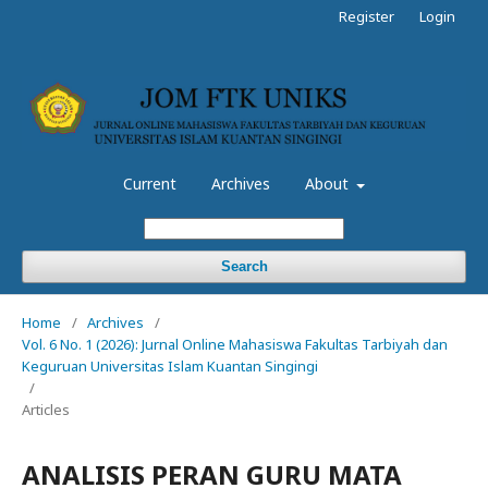
Register
Login
Current
Archives
About
Search
Home
/
Archives
/
Vol. 6 No. 1 (2026): Jurnal Online Mahasiswa Fakultas Tarbiyah dan
Keguruan Universitas Islam Kuantan Singingi
/
Articles
ANALISIS PERAN GURU MATA