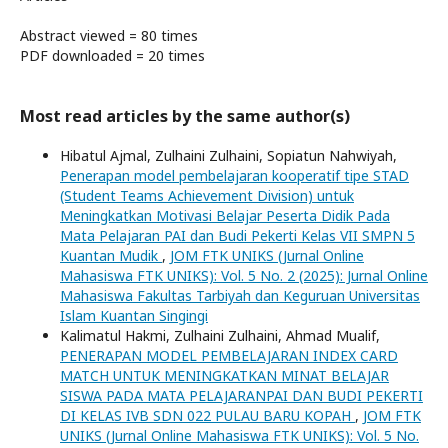
Abstract viewed = 80 times
PDF downloaded = 20 times
Most read articles by the same author(s)
Hibatul Ajmal, Zulhaini Zulhaini, Sopiatun Nahwiyah,
Penerapan model pembelajaran kooperatif tipe STAD
(Student Teams Achievement Division) untuk
Meningkatkan Motivasi Belajar Peserta Didik Pada
Mata Pelajaran PAI dan Budi Pekerti Kelas VII SMPN 5
Kuantan Mudik
,
JOM FTK UNIKS (Jurnal Online
Mahasiswa FTK UNIKS): Vol. 5 No. 2 (2025): Jurnal Online
Mahasiswa Fakultas Tarbiyah dan Keguruan Universitas
Islam Kuantan Singingi
Kalimatul Hakmi, Zulhaini Zulhaini, Ahmad Mualif,
PENERAPAN MODEL PEMBELAJARAN INDEX CARD
MATCH UNTUK MENINGKATKAN MINAT BELAJAR
SISWA PADA MATA PELAJARANPAI DAN BUDI PEKERTI
DI KELAS IVB SDN 022 PULAU BARU KOPAH
,
JOM FTK
UNIKS (Jurnal Online Mahasiswa FTK UNIKS): Vol. 5 No.