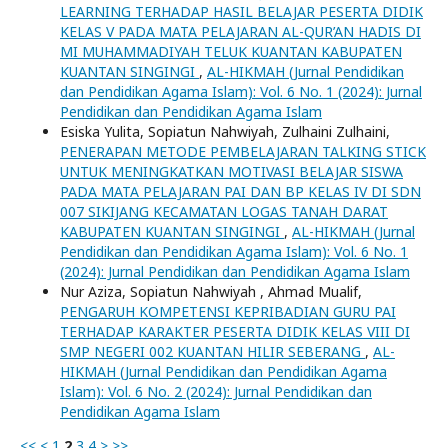
LEARNING TERHADAP HASIL BELAJAR PESERTA DIDIK
KELAS V PADA MATA PELAJARAN AL-QUR’AN HADIS DI
MI MUHAMMADIYAH TELUK KUANTAN KABUPATEN
KUANTAN SINGINGI
,
AL-HIKMAH (Jurnal Pendidikan
dan Pendidikan Agama Islam): Vol. 6 No. 1 (2024): Jurnal
Pendidikan dan Pendidikan Agama Islam
Esiska Yulita, Sopiatun Nahwiyah, Zulhaini Zulhaini,
PENERAPAN METODE PEMBELAJARAN TALKING STICK
UNTUK MENINGKATKAN MOTIVASI BELAJAR SISWA
PADA MATA PELAJARAN PAI DAN BP KELAS IV DI SDN
007 SIKIJANG KECAMATAN LOGAS TANAH DARAT
KABUPATEN KUANTAN SINGINGI
,
AL-HIKMAH (Jurnal
Pendidikan dan Pendidikan Agama Islam): Vol. 6 No. 1
(2024): Jurnal Pendidikan dan Pendidikan Agama Islam
Nur Aziza, Sopiatun Nahwiyah , Ahmad Mualif,
PENGARUH KOMPETENSI KEPRIBADIAN GURU PAI
TERHADAP KARAKTER PESERTA DIDIK KELAS VIII DI
SMP NEGERI 002 KUANTAN HILIR SEBERANG
,
AL-
HIKMAH (Jurnal Pendidikan dan Pendidikan Agama
Islam): Vol. 6 No. 2 (2024): Jurnal Pendidikan dan
Pendidikan Agama Islam
<<
<
1
2
3
4
>
>>