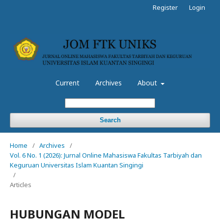
Register
Login
Current
Archives
About
Search
Home
/
Archives
/
Vol. 6 No. 1 (2026): Jurnal Online Mahasiswa Fakultas Tarbiyah dan
Keguruan Universitas Islam Kuantan Singingi
/
Articles
HUBUNGAN MODEL