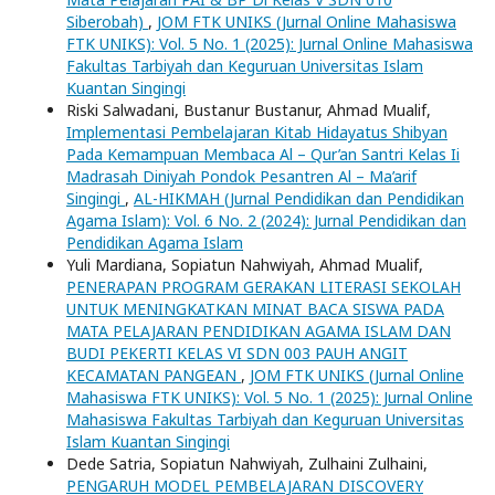
Siberobah)
,
JOM FTK UNIKS (Jurnal Online Mahasiswa
FTK UNIKS): Vol. 5 No. 1 (2025): Jurnal Online Mahasiswa
Fakultas Tarbiyah dan Keguruan Universitas Islam
Kuantan Singingi
Riski Salwadani, Bustanur Bustanur, Ahmad Mualif,
Implementasi Pembelajaran Kitab Hidayatus Shibyan
Pada Kemampuan Membaca Al – Qur’an Santri Kelas Ii
Madrasah Diniyah Pondok Pesantren Al – Ma’arif
Singingi
,
AL-HIKMAH (Jurnal Pendidikan dan Pendidikan
Agama Islam): Vol. 6 No. 2 (2024): Jurnal Pendidikan dan
Pendidikan Agama Islam
Yuli Mardiana, Sopiatun Nahwiyah, Ahmad Mualif,
PENERAPAN PROGRAM GERAKAN LITERASI SEKOLAH
UNTUK MENINGKATKAN MINAT BACA SISWA PADA
MATA PELAJARAN PENDIDIKAN AGAMA ISLAM DAN
BUDI PEKERTI KELAS VI SDN 003 PAUH ANGIT
KECAMATAN PANGEAN
,
JOM FTK UNIKS (Jurnal Online
Mahasiswa FTK UNIKS): Vol. 5 No. 1 (2025): Jurnal Online
Mahasiswa Fakultas Tarbiyah dan Keguruan Universitas
Islam Kuantan Singingi
Dede Satria, Sopiatun Nahwiyah, Zulhaini Zulhaini,
PENGARUH MODEL PEMBELAJARAN DISCOVERY