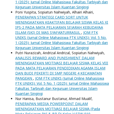
1 (2025): Jurnal Online Mahasiswa Fakultas Tarbiyah dan
Keguruan Universitas Islam Kuantan Singingi
Poni Yuspita, Sopiatun Nahwiyah, Alhairi Alhairi,
PENERAPAN STRATEGI CARD SORT UNTUK
MENINGKATKAN KEAKTIFAN BELAJAR SISWA KELAS XI
IPS-2 PADA MATA PELAJARAN SEJARAH KEBUDAYAA
ISLAM (SKI) DI MAS SYAFA’ATURRASUL
,
JOM FTK
UNIKS (Jurnal Online Mahasiswa FTK UNIKS): Vol. 5 No.
1 (2025): Jurnal Online Mahasiswa Fakultas Tarbiyah dan
Keguruan Universitas Islam Kuantan Singingi
Putri Nurazizah, Andrizal Andrizal, Sopiatun Nahwiyah,
ANALISIS REWARD AND PUNISHMENT DALAM
MENINGKATKAN MOTIVASI BELAJAR SISWA KELAS VIII
PADA MATA PELAJARAN PENDIDIKAN AGAMA ISLAM
DAN BUDI PEKERTI DI SMP NEGERI 4 KECAMATAN
PANGEAN
,
JOM FTK UNIKS (Jurnal Online Mahasiswa
FTK UNIKS): Vol. 5 No. 1 (2025): Jurnal Online Mahasiswa
Fakultas Tarbiyah dan Keguruan Universitas Islam
Kuantan Singingi
Nur Hanisa, Bustanur Bustanur, Ahmad Mualif,
PENERAPAN MEDIA POWERPOINT DALAM
MENINGKATKAN MOTIVASI BELAJAR SISWA (Pada
Mata Pelajaran PAI & BP Di Kelas V SDN 010