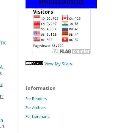
VISITOR STATISTICS
FTK
View My Stats
SA
:
al
Information
NT
For Readers
For Authors
For Librarians
an
. 1