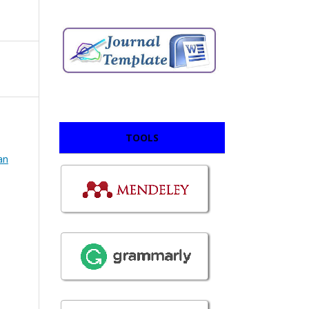
TOOLS
an