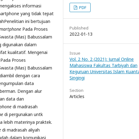
mengakses informasi
PDF
artphone yang tidak tepat
hPenelitian ini bertujuan
Published
martphone
Pada Proses
2022-01-13
h Swasta (Mas) Babussalam
ng digunakan dalam
ifat kualitatif. Mengenai
Issue
Vol. 2 No. 2 (2021): Jurnal Online
Pada Proses
Mahasiswa Fakultas Tarbiyah dan
h Swasta (Mas) Babussalam
Keguruan Universitas Islam Kuant
iambil dengan cara
Singingi
pengumpulan data
Section
uberman. Dengan alur
Articles
ian data dan
phone
di madrasah
ne
di pergunakan untk
a lebih materinya praktek.
e
di madrasah aliyah
udah dalam komunikasi