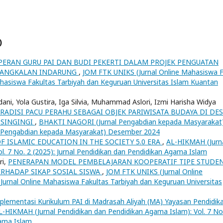
)
PERAN GURU PAI DAN BUDI PEKERTI DALAM PROJEK PENGUATAN
6 PANGKALAN INDARUNG
,
JOM FTK UNIKS (Jurnal Online Mahasiswa 
Mahasiswa Fakultas Tarbiyah dan Keguruan Universitas Islam Kuantan
dani, Yola Gustira, Iga Silvia, Muhammad Aslori, Izmi Harisha Widya
ADISI PACU PERAHU SEBAGAI OBJEK PARIWISATA BUDAYA DI DE
 SINGINGI
,
BHAKTI NAGORI (Jurnal Pengabdian kepada Masyarakat)
al Pengabdian kepada Masyarakat) Desember 2024
F ISLAMIC EDUCATION IN THE SOCIETY 5.0 ERA
,
AL-HIKMAH (Jurn
l. 7 No. 2 (2025): Jurnal Pendidikan dan Pendidikan Agama Islam
ri,
PENERAPAN MODEL PEMBELAJARAN KOOPERATIF TIPE STUDE
ERHADAP SIKAP SOSIAL SISWA
,
JOM FTK UNIKS (Jurnal Online
 Jurnal Online Mahasiswa Fakultas Tarbiyah dan Keguruan Universitas
mplementasi Kurikulum PAI di Madrasah Aliyah (MA) Yayasan Pendidik
L-HIKMAH (Jurnal Pendidikan dan Pendidikan Agama Islam): Vol. 7 No
gama Islam