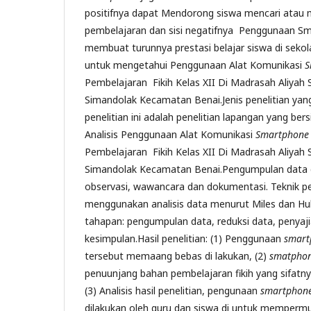
positifnya dapat Mendorong siswa mencari atau 
pembelajaran dan sisi negatifnya Penggunaan Sm
membuat turunnya prestasi belajar siswa di sekola
untuk mengetahui Penggunaan Alat Komunikasi
S
Pembelajaran Fikih Kelas XII Di Madrasah Aliya
Simandolak Kecamatan Benai.Jenis penelitian ya
penelitian ini adalah penelitian lapangan yang bers
Analisis Penggunaan Alat Komunikasi
Smartphone
Pembelajaran Fikih Kelas XII Di Madrasah Aliya
Simandolak Kecamatan Benai.Pengumpulan data d
observasi, wawancara dan dokumentasi. Teknik 
menggunakan analisis data menurut Miles dan H
tahapan: pengumpulan data, reduksi data, penyaj
kesimpulan.Hasil penelitian: (1) Penggunaan
smart
tersebut memaang bebas di lakukan, (2)
smatpho
penuunjang bahan pembelajaran fikih yang sifatny
(3) Analisis hasil penelitian, pengunaan
smartphon
dilakukan oleh guru dan siswa di untuk memperm