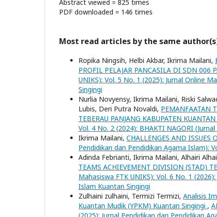
Abstract viewed = 825 times
PDF downloaded = 146 times
Most read articles by the same author(s
Ropika Ningsih, Helbi Akbar, Ikrima Mailani,
PROFIL PELAJAR PANCASILA DI SDN 00
UNIKS): Vol. 5 No. 1 (2025): Jurnal Online 
Singingi
Nurlia Novyensy, Ikrima Mailani, Riski Salwa
Lubis, Deri Putra Novaldi,
PEMANFAATAN TR
TEBERAU PANJANG KABUPATEN KUANTAN
Vol. 4 No. 2 (2024): BHAKTI NAGORI (Jurn
Ikrima Mailani,
CHALLENGES AND ISSUES O
Pendidikan dan Pendidikan Agama Islam): Vo
Adinda Febrianti, Ikrima Mailani, Alhairi Alhai
TEAMS ACHIEVEMENT DIVISION (STAD) T
Mahasiswa FTK UNIKS): Vol. 6 No. 1 (2026):
Islam Kuantan Singingi
Zulhaini zulhaini, Termizi Termizi,
Analisis I
Kuantan Mudik (YPKM) Kuantan Singingi
,
A
(2025): Jurnal Pendidikan dan Pendidikan A