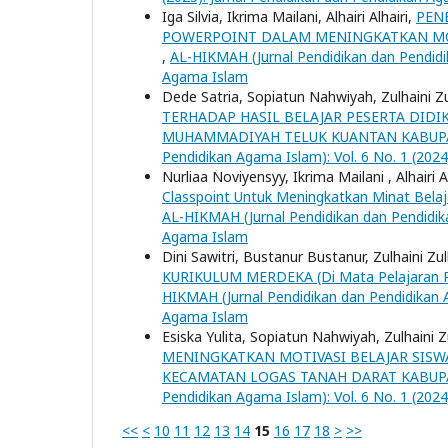
Iga Silvia, Ikrima Mailani, Alhairi Alhairi,
PEN
POWERPOINT DALAM MENINGKATKAN MOTIV
,
AL-HIKMAH (Jurnal Pendidikan dan Pendidik
Agama Islam
Dede Satria, Sopiatun Nahwiyah, Zulhaini Zu
TERHADAP HASIL BELAJAR PESERTA DIDIK
MUHAMMADIYAH TELUK KUANTAN KABUP
Pendidikan Agama Islam): Vol. 6 No. 1 (202
Nurliaa Noviyensyy, Ikrima Mailani , Alhairi A
Classpoint Untuk Meningkatkan Minat Belaj
AL-HIKMAH (Jurnal Pendidikan dan Pendidika
Agama Islam
Dini Sawitri, Bustanur Bustanur, Zulhaini Zul
KURIKULUM MERDEKA (Di Mata Pelajaran Pe
HIKMAH (Jurnal Pendidikan dan Pendidikan Ag
Agama Islam
Esiska Yulita, Sopiatun Nahwiyah, Zulhaini Z
MENINGKATKAN MOTIVASI BELAJAR SISWA 
KECAMATAN LOGAS TANAH DARAT KABUP
Pendidikan Agama Islam): Vol. 6 No. 1 (202
<<
<
10
11
12
13
14
15
16
17
18
>
>>