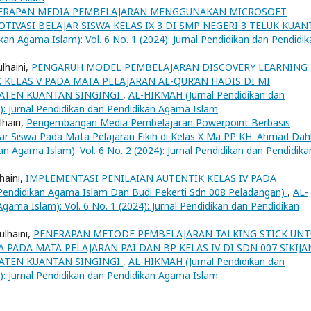
ERAPAN MEDIA PEMBELAJARAN MENGGUNAKAN MICROSOFT
ASI BELAJAR SISWA KELAS IX 3 DI SMP NEGERI 3 TELUK KUAN
an Agama Islam): Vol. 6 No. 1 (2024): Jurnal Pendidikan dan Pendidik
lhaini,
PENGARUH MODEL PEMBELAJARAN DISCOVERY LEARNING
 KELAS V PADA MATA PELAJARAN AL-QUR’AN HADIS DI MI
ATEN KUANTAN SINGINGI
,
AL-HIKMAH (Jurnal Pendidikan dan
4): Jurnal Pendidikan dan Pendidikan Agama Islam
lhairi,
Pengembangan Media Pembelajaran Powerpoint Berbasis
ar Siswa Pada Mata Pelajaran Fikih di Kelas X Ma PP KH. Ahmad Da
n Agama Islam): Vol. 6 No. 2 (2024): Jurnal Pendidikan dan Pendidika
haini,
IMPLEMENTASI PENILAIAN AUTENTIK KELAS IV PADA
ndidikan Agama Islam Dan Budi Pekerti Sdn 008 Peladangan)
,
AL-
ama Islam): Vol. 6 No. 1 (2024): Jurnal Pendidikan dan Pendidikan
ulhaini,
PENERAPAN METODE PEMBELAJARAN TALKING STICK UNT
PADA MATA PELAJARAN PAI DAN BP KELAS IV DI SDN 007 SIKIJ
ATEN KUANTAN SINGINGI
,
AL-HIKMAH (Jurnal Pendidikan dan
4): Jurnal Pendidikan dan Pendidikan Agama Islam